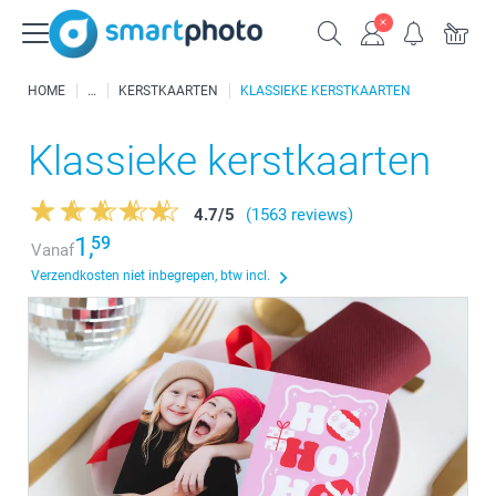
HOME
KERSTKAARTEN
KLASSIEKE KERSTKAARTEN
Klassieke kerstkaarten
4.7
/
5
(1563 reviews)
1,
59
Vanaf
Verzendkosten niet inbegrepen, btw incl.