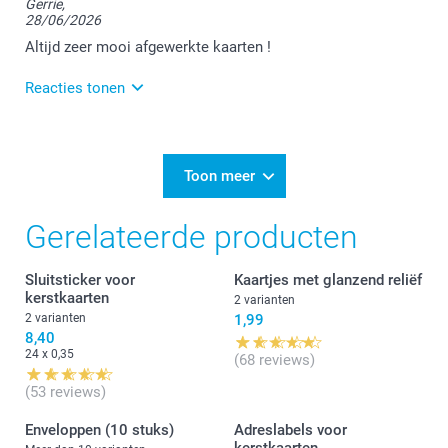
Gerrie,
28/06/2026
Bedankt voor jouw mooie 5 sterren review, hier zijn
we heel erg blij mee :-) We vonden het fijn jouw
Altijd zeer mooi afgewerkte kaarten !
bestelling te mogen afwerken.
Reacties tonen
Hartelijke groet!
Nathalie @smartphoto
2/07/2026
11:26
Dag Mariane,
Toon meer
Bedankt voor de mooie reactie! Fijn dat je tevreden
Gerelateerde producten
bent met de fotokaarten.
Met vriendelijke groeten,
Sluitsticker voor
Kaartjes met glanzend reliëf
Lucie@smartphoto
kerstkaarten
2 varianten
2 varianten
1,99
8,40
24 x 0,35
(68 reviews)
(53 reviews)
Enveloppen (10 stuks)
Adreslabels voor