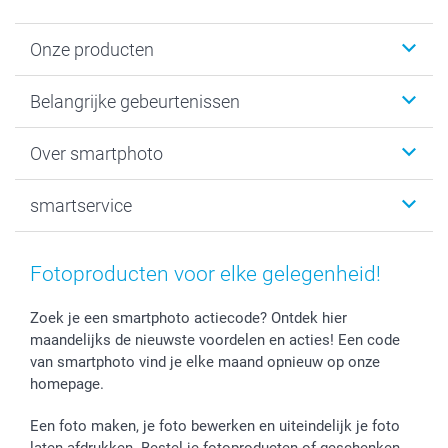
Onze producten
Kaartjes
Belangrijke gebeurtenissen
Fotogeschenken
Fotoboeken
Kerst
Over smartphoto
Fotoprints, Fotoposter & Fotoalbum met fotoprints
Baby
Canvas & Wanddecoratie
Huwelijk
Over smartphoto
smartservice
MyNameBook
Communie- en Lentefeest
Duurzaamheid
Smartphone cases
Geschenken voor haar
Sitemap
Contacteer ons
Stickers en Etiketten
Geschenken voor hem
Voorwaarden
smartgarantie
Fotoproducten voor elke gelegenheid!
Fotokaders, Decoratie en Snoepjes
Afstuderen
Herroepingsrecht
smartbonus
Fotokalenders & Fotoagenda's
Moederdag
Klachtenregeling
Betalingsmogelijkheden
Zoek je een smartphoto actiecode? Ontdek hier
maandelijks de nieuwste voordelen en acties! Een code
Vaderdag
Wettelijke garantie
Grote bestellingen
van smartphoto vind je elke maand opnieuw op onze
Verjaardag
Privacybeleid
Levering
homepage.
Geboorte
Cookiebeleid
Mijn orderstatus
Prijslijst
smartfriends
Een foto maken, je foto bewerken en uiteindelijk je foto
Jobs & Stages
laten afdrukken. Bestel je fotoproducten of geschenken