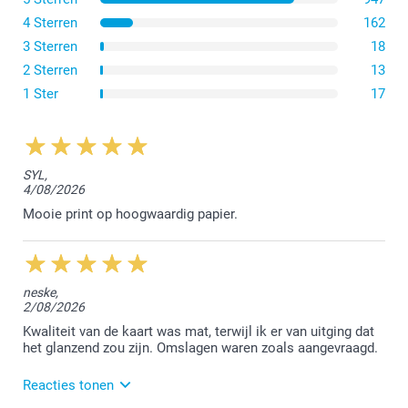
Enveloppen van 160g
4 Sterren
162
3 Sterren
18
Stevig Wit
2 Sterren
13
Glinsterende enveloppen 120 g
1 Ster
17
Glinsterend Goud
Glinsterend Zilver
Glinsterend Wit
Glinsterend Blauw
SYL,
4/08/2026
Alle enveloppen hebben een puntklep
Mooie print op hoogwaardig papier.
neske,
2/08/2026
Kwaliteit van de kaart was mat, terwijl ik er van uitging dat
het glanzend zou zijn. Omslagen waren zoals aangevraagd.
Reacties tonen