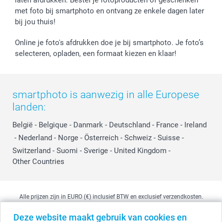
met foto bij smartphoto en ontvang ze enkele dagen later
Investor Relations
bij jou thuis!
Online je foto's afdrukken doe je bij smartphoto. Je foto’s
selecteren, opladen, een formaat kiezen en klaar!
smartphoto is aanwezig in alle Europese
landen:
België
-
Belgique
-
Danmark
-
Deutschland
-
France
-
Ireland
-
Nederland
-
Norge
-
Österreich
-
Schweiz
-
Suisse
-
Switzerland
-
Suomi
-
Sverige
-
United Kingdom
-
Other Countries
Alle prijzen zijn in EURO (€) inclusief BTW en exclusief verzendkosten.
Deze website maakt gebruik van cookies en