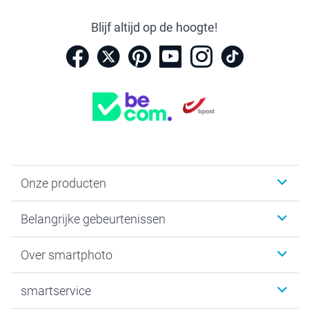
Blijf altijd op de hoogte!
Onze producten
Kaartjes
Belangrijke gebeurtenissen
Fotogeschenken
Fotoboeken
Kerst
Over smartphoto
Fotoprints, Fotoposter & Fotoalbum met fotoprints
Baby
Canvas & Wanddecoratie
Huwelijk
Over smartphoto
smartservice
MyNameBook
Communie- en Lentefeest
Duurzaamheid