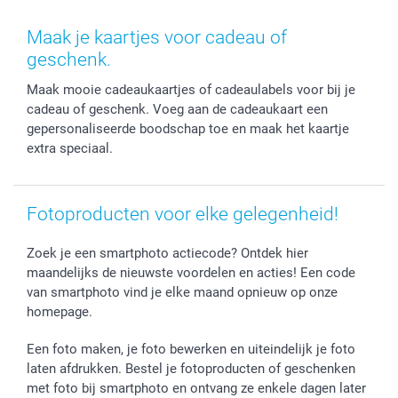
Smartphone cases
Geschenken voor haar
Sitemap
Contacteer ons
Stickers en Etiketten
Geschenken voor hem
Voorwaarden
smartgarantie
Maak je kaartjes voor cadeau of
Fotokaders, Decoratie en Snoepjes
Afstuderen
Herroepingsrecht
smartbonus
geschenk.
Fotokalenders & Fotoagenda's
Moederdag
Klachtenregeling
Betalingsmogelijkheden
Maak mooie cadeaukaartjes of cadeaulabels voor bij je
Vaderdag
Wettelijke garantie
Grote bestellingen
cadeau of geschenk. Voeg aan de cadeaukaart een
Verjaardag
Privacybeleid
Levering
gepersonaliseerde boodschap toe en maak het kaartje
Geboorte
Cookiebeleid
Mijn orderstatus
extra speciaal.
Prijslijst
smartfriends
Jobs & Stages
Fotoproducten voor elke gelegenheid!
Investor Relations
Zoek je een smartphoto actiecode? Ontdek hier
maandelijks de nieuwste voordelen en acties! Een code
van smartphoto vind je elke maand opnieuw op onze
homepage.
Een foto maken, je foto bewerken en uiteindelijk je foto
laten afdrukken. Bestel je fotoproducten of geschenken
met foto bij smartphoto en ontvang ze enkele dagen later