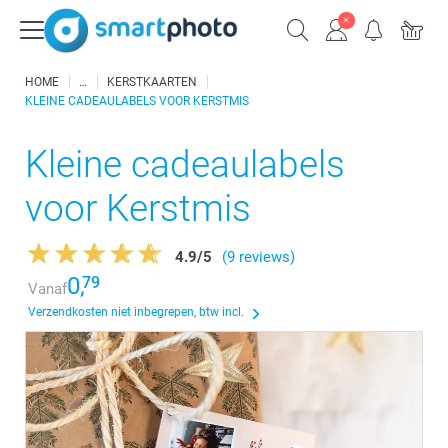
HOME
KERSTKAARTEN
KLEINE CADEAULABELS VOOR KERSTMIS
Kleine cadeaulabels
voor Kerstmis
4.9
/
5
(9 reviews)
0,
79
Vanaf
Verzendkosten niet inbegrepen, btw incl.