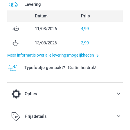
Levering
Datum
Prijs
11/08/2026
4,99
13/08/2026
3,99
Meer informatie over alle leveringsmogelijkheden
Typefoutje gemaakt?
Gratis herdruk!
Opties
Geef jouw Cadeaukaartje een extra
Prijsdetails
feestelijk tintje of een moderne en trendy
look door voor Luxe Parelmoer of Stevig