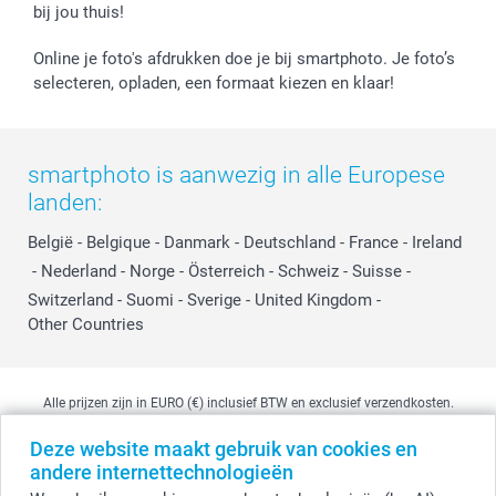
bij jou thuis!
Online je foto's afdrukken doe je bij smartphoto. Je foto’s
selecteren, opladen, een formaat kiezen en klaar!
smartphoto is aanwezig in alle Europese
landen:
België
-
Belgique
-
Danmark
-
Deutschland
-
France
-
Ireland
-
Nederland
-
Norge
-
Österreich
-
Schweiz
-
Suisse
-
Switzerland
-
Suomi
-
Sverige
-
United Kingdom
-
Other Countries
Alle prijzen zijn in EURO (€) inclusief BTW en exclusief verzendkosten.
Deze website maakt gebruik van cookies en
andere internettechnologieën
© smartphoto group. Alle rechten voorbehouden