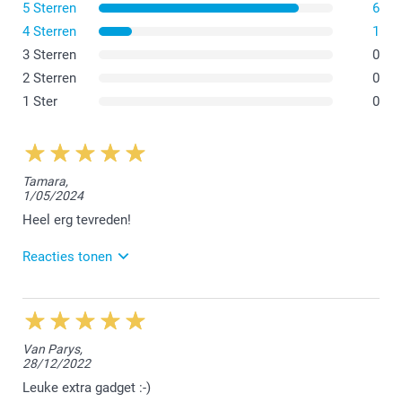
5 Sterren
6
4 Sterren
1
3 Sterren
0
2 Sterren
0
1 Ster
0
Tamara,
1/05/2024
Heel erg tevreden!
Reacties tonen
14/05/2024
11:43
Beste Tamara,
Van Parys,
28/12/2022
Bedankt voor jouw mooie 5 sterren review. We
vonden het fijn jouw bestelling te mogen afwerken.
Leuke extra gadget :-)