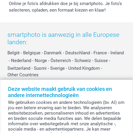
Online je foto's afdrukken doe je bij smartphoto. Je foto’s
selecteren, opladen, een formaat kiezen en klaar!
smartphoto is aanwezig in alle Europese
landen:
België
-
Belgique
-
Danmark
-
Deutschland
-
France
-
Ireland
-
Nederland
-
Norge
-
Österreich
-
Schweiz
-
Suisse
-
Switzerland
-
Suomi
-
Sverige
-
United Kingdom
-
Other Countries
Deze website maakt gebruik van cookies en
andere internettechnologieën
Alle prijzen zijn in EURO (€) inclusief BTW en exclusief verzendkosten.
We gebruiken cookies en andere technologieën (bv. AI) om
jou een betere ervaring aan te bieden. We analyseren
websitebezoeken, personaliseren inhoud en advertenties
en bieden sociale media functies aan. We delen bepaalde
© smartphoto group. Alle rechten voorbehouden
smartphoto group NV.
informatie over websitegebruik met onze analytische -,
Kwatrechtsteenweg 160, 9230 Wetteren, België
sociale media - en advertentiepartners. Je kan meer
BTW-nummer BE 0405.706.755