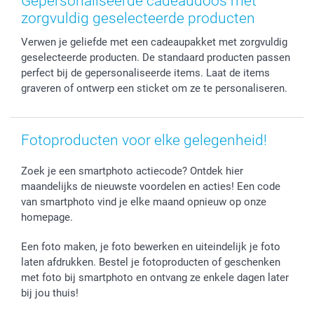
Gepersonaliseerde cadeaudoos met
Fotokaders, Decoratie en Snoepjes
Afstuderen
Herroepingsrecht
smartbonus
zorgvuldig geselecteerde producten
Fotokalenders & Fotoagenda's
Moederdag
Klachtenregeling
Betalingsmogelijkheden
Verwen je geliefde met een cadeaupakket met zorgvuldig
Vaderdag
Wettelijke garantie
Grote bestellingen
geselecteerde producten. De standaard producten passen
Verjaardag
Privacybeleid
Levering
perfect bij de gepersonaliseerde items. Laat de items
Geboorte
Cookiebeleid
Mijn orderstatus
graveren of ontwerp een sticket om ze te personaliseren.
Prijslijst
smartfriends
Jobs & Stages
Fotoproducten voor elke gelegenheid!
Investor Relations
Zoek je een smartphoto actiecode? Ontdek hier
maandelijks de nieuwste voordelen en acties! Een code
van smartphoto vind je elke maand opnieuw op onze
homepage.
Een foto maken, je foto bewerken en uiteindelijk je foto
laten afdrukken. Bestel je fotoproducten of geschenken
met foto bij smartphoto en ontvang ze enkele dagen later
bij jou thuis!