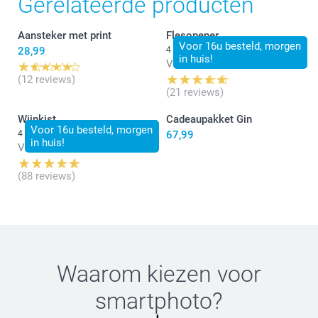
Gerelateerde producten
Aansteker met print
Flesopener
Voor 16u besteld, morgen
28,99
4 varianten
in huis!
Vanaf
14,99
(12 reviews)
(21 reviews)
Wijnkist
Cadeaupakket Gin
Voor 16u besteld, morgen
4 varianten
67,99
in huis!
Vanaf
13,99
(88 reviews)
Waarom kiezen voor
smartphoto
?
shaken or stirred