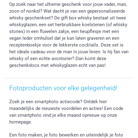
Op zoek naar het ultieme geschenk voor jouw vader, man,
Fotokalenders & Fotoagenda's
Moederdag
Klachtenregeling
Betalingsmogelijkheden
zoon of nonkel? Wat dacht je van een gepersonaliseerde
Vaderdag
Wettelijke garantie
Grote bestellingen
whisky geschenkset? De gift box whisky bestaat uit twee
Verjaardag
Privacybeleid
Levering
whiskyglazen, een set herbruikbare koelstenen (of whisky
Geboorte
Cookiebeleid
Mijn orderstatus
stones) in een fluwelen zakje, een heupflesje met een
vegan leder omhulsel dat je kan laten graveren en een
Prijslijst
smartfriends
receptenboekje voor de lekkerste cocktails. Deze set is
Jobs & Stages
het ideale cadeau voor de man in jouw leven. Is hij fan van
Investor Relations
whisky of een echte avonturier? Dan komt deze
geschenkdoos met whiskyglazen echt van pas!
Fotoproducten voor elke gelegenheid!
Zoek je een smartphoto actiecode? Ontdek hier
maandelijks de nieuwste voordelen en acties! Een code
van smartphoto vind je elke maand opnieuw op onze
homepage.
Een foto maken, je foto bewerken en uiteindelijk je foto