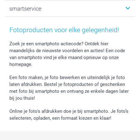
Canvas & Wanddecoratie
Huwelijk
Over smartphoto
smartservice
MyNameBook
Communie- en Lentefeest
Duurzaamheid
Smartphone cases
Geschenken voor haar
Sitemap
Contacteer ons
Stickers en Etiketten
Geschenken voor hem
Voorwaarden
smartgarantie
Fotoproducten voor elke gelegenheid!
Fotokaders, Decoratie en Snoepjes
Afstuderen
Herroepingsrecht
smartbonus
Fotokalenders & Fotoagenda's
Moederdag
Klachtenregeling
Betalingsmogelijkheden
Zoek je een smartphoto actiecode? Ontdek hier
maandelijks de nieuwste voordelen en acties! Een code
Vaderdag
Wettelijke garantie
Grote bestellingen
van smartphoto vind je elke maand opnieuw op onze
Verjaardag
Privacybeleid
Levering
homepage.
Geboorte
Cookiebeleid
Mijn orderstatus
Prijslijst
smartfriends
Een foto maken, je foto bewerken en uiteindelijk je foto
Jobs & Stages
laten afdrukken. Bestel je fotoproducten of geschenken
met foto bij smartphoto en ontvang ze enkele dagen later
Investor Relations
bij jou thuis!
Online je foto's afdrukken doe je bij smartphoto. Je foto’s
selecteren, opladen, een formaat kiezen en klaar!