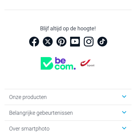
Blijf altijd op de hoogte!
Onze producten
Kaartjes
Belangrijke gebeurtenissen
Fotogeschenken
Fotoboeken
Kerst
Over smartphoto
Fotoprints, Fotoposter & Fotoalbum met fotoprints
Baby