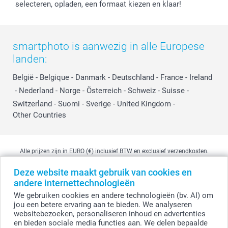
selecteren, opladen, een formaat kiezen en klaar!
smartphoto is aanwezig in alle Europese
landen:
België
-
Belgique
-
Danmark
-
Deutschland
-
France
-
Ireland
-
Nederland
-
Norge
-
Österreich
-
Schweiz
-
Suisse
-
Switzerland
-
Suomi
-
Sverige
-
United Kingdom
-
Other Countries
Alle prijzen zijn in EURO (€) inclusief BTW en exclusief verzendkosten.
Deze website maakt gebruik van cookies en
andere internettechnologieën
© smartphoto group. Alle rechten voorbehouden
We gebruiken cookies en andere technologieën (bv. AI) om
smartphoto group NV.
Kwatrechtsteenweg 160, 9230 Wetteren, België
jou een betere ervaring aan te bieden. We analyseren
BTW-nummer BE 0405.706.755
websitebezoeken, personaliseren inhoud en advertenties
Ondernemingsnummer 0405.706.755.
en bieden sociale media functies aan. We delen bepaalde
Bankgegevens: IBAN BE71 2850 2711 5569 - BIC: GEBABEBB