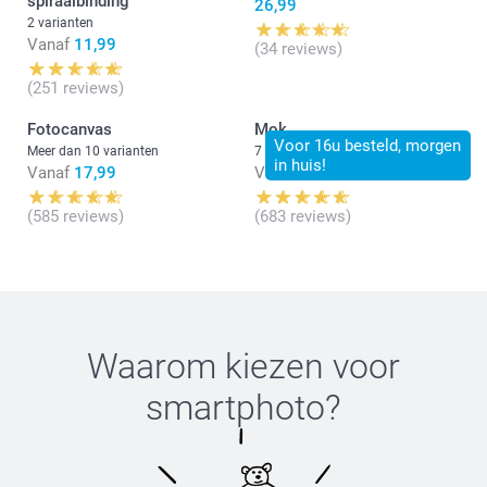
spiraalbinding
Nog een prettige dag!
26,99
Nathalie @smartphoto
2 varianten
Vanaf
11,99
(34 reviews)
(251 reviews)
Fotocanvas
Mok
Voor 16u besteld, morgen
Meer dan 10 varianten
7 varianten
in huis!
Vanaf
17,99
Vanaf
11,99
(585 reviews)
(683 reviews)
Waarom kiezen voor
smartphoto
?