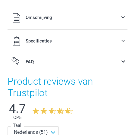
Alle prijzen zijn in EURO (€) inclusief BTW en exclusief
Omschrijving
verzendkosten.
Specificaties
FAQ
Product reviews van
Trustpilot
4.7
OP
5
Taal
Het kleine formaat heeft afmetingen van 14 cm breed
en 30 cm hoog. Dit is een compacte en handige optie.