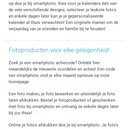
op doe je bij smartphoto. Kies voor je kalenders één van
Verjaardag
Privacybeleid
Levering
de vele verschillende designs, selecteer je leukste foto's
Geboorte
Cookiebeleid
Mijn orderstatus
en enkele dagen later kan je je gepersonaliseerde
Prijslijst
smartfriends
kalender al thuis verwachten! Een originele manier om de
verjaardag van je vrienden en familie bij te houden!
Jobs & Stages
Investor Relations
Fotoproducten voor elke gelegenheid!
Zoek je een smartphoto actiecode? Ontdek hier
maandelijks de nieuwste voordelen en acties! Een code
van smartphoto vind je elke maand opnieuw op onze
homepage.
Een foto maken, je foto bewerken en uiteindelijk je foto
laten afdrukken. Bestel je fotoproducten of geschenken
met foto bij smartphoto en ontvang ze enkele dagen later
bij jou thuis!
Online je foto's afdrukken doe je bij smartphoto. Je foto’s