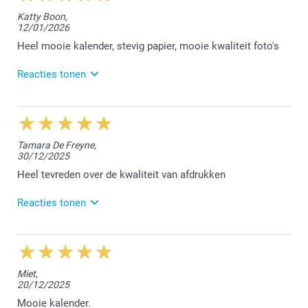
Hallo Leen,
Katty Boon,
12/01/2026
We zijn blij dat we aan jouw verwachtingen hebben
voldaan. Geniet van de mooie herinneringen.
Heel mooie kalender, stevig papier, mooie kwaliteit foto's
Vriendelijke groet!
Reacties tonen
Nathalie @smartphoto
6/03/2026
14:44
Hallo Katty,
Tamara De Freyne,
30/12/2025
Bedankt voor jouw mooie 5 sterren review. We
vonden het fijn jouw kalender te mogen afwerken.
Heel tevreden over de kwaliteit van afdrukken
Vriendelijke groet!
Reacties tonen
Nathalie @smartphoto
16/02/2026
14:32
Beste Tamara,
Miet,
20/12/2025
Bedankt voor jouw lovende woorden, hier zijn we
heel erg blij mee :-) Geniet van de mooie
Mooie kalender.