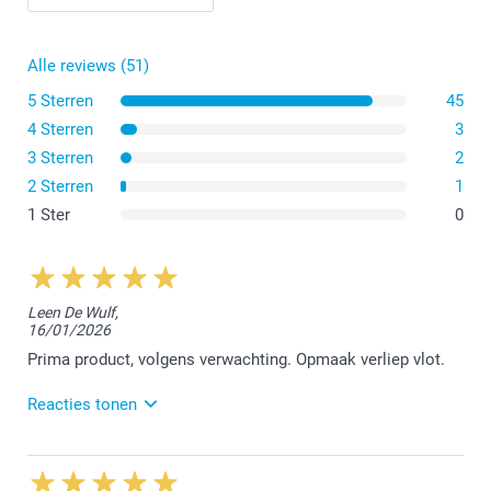
Als je de voorkeur geeft aan een standaardformaat, kies
dan voor onze A4-verjaardagskalender met afmetingen
van 21 x 29,7 cm.
Alle reviews (51)
Voor degenen die op zoek zijn naar een originele optie,
bieden we ook een vierkante verjaardagskalender aan
5 Sterren
45
van 29 x 29 cm.
4 Sterren
3
3 Sterren
2
2 Sterren
1
1 Ster
0
Leen De Wulf,
16/01/2026
Prima product, volgens verwachting. Opmaak verliep vlot.
Reacties tonen
10/03/2026
13:49