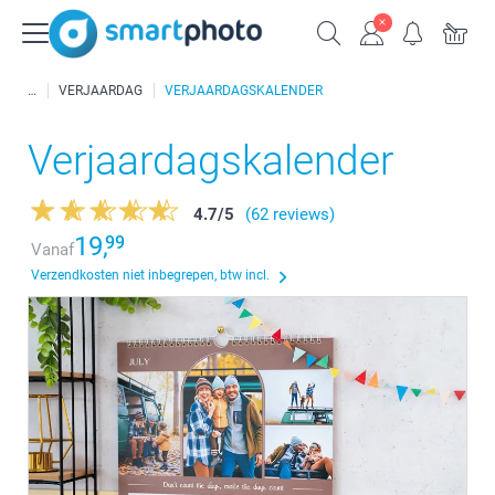
VERJAARDAG
VERJAARDAGSKALENDER
Verjaardagskalender
4.7
/
5
(62 reviews)
19,
99
Vanaf
Verzendkosten niet inbegrepen, btw incl.