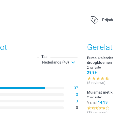
Prijsd
Alle prijzen zi
ot
Gerela
Taal
Bureaukalende
droogbloemen
2 varianten
29,99
(5 reviews)
37
Muismat met k
3
2 varianten
3
Vanaf
14,99
0
(18 reviews)