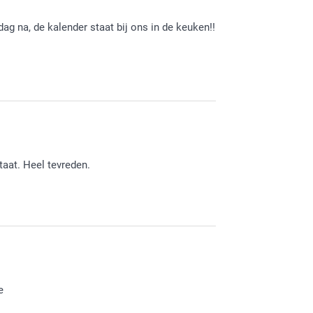
 heel erg blij mee :-)
dag na, de kalender staat bij ons in de keuken!!
open jou zo snel mogelijk terug van dienst te
aat. Heel tevreden.
uw vertrouwen. Geniet van al jouw
e