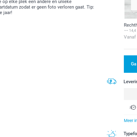
je op elke plek een andere en unieke
rtdatum zodat er geen foto verloren gaat. Tip:
e jaar!
Recht
14,4
Vanaf
Ga
Leveri
Meer i
Typef