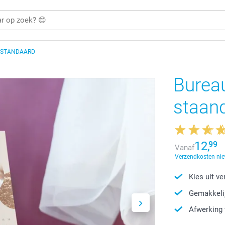
 STANDAARD
Bureau
staan
12,
99
Vanaf
Verzendkosten niet
Kies uit v
Gemakkelij
Afwerking 