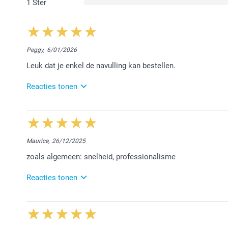
1 Ster
Peggy,
6/01/2026
Leuk dat je enkel de navulling kan bestellen.
Reacties tonen
3/03/2026
14:11
Beste Peggy,
Maurice,
26/12/2025
Wat fijn te lezen dat je tevreden bent over de navull
zoals algemeen: snelheid, professionalisme
je nog heel veel kalender plezier.
Hartelijke groet!
Reacties tonen
Nathalie @smartphoto
26/01/2026
15:01
Beste Maurice,