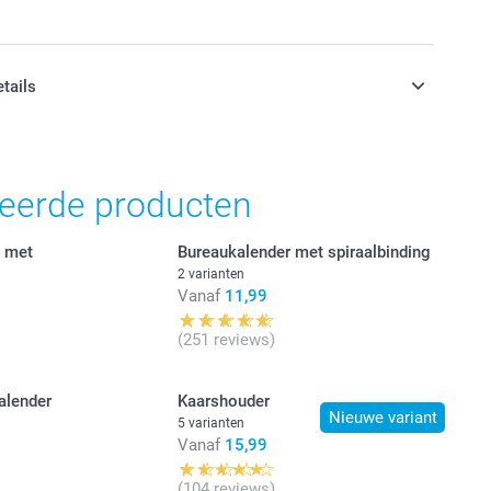
etails
jn in EURO (€) inclusief BTW en exclusief verzendkosten.
teerde producten
r met
Bureaukalender met spiraalbinding
2 varianten
Vanaf
11,99
(251 reviews)
alender
Kaarshouder
Nieuwe variant
5 varianten
Vanaf
15,99
(104 reviews)