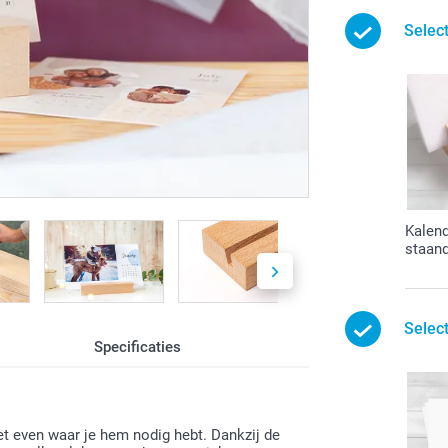
Selec
Kalend
staan
Selec
Specificaties
et even waar je hem nodig hebt. Dankzij de