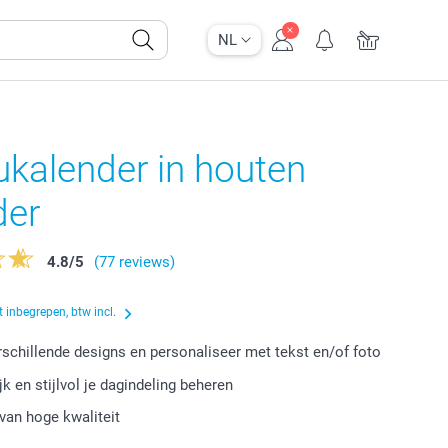
NL
kalender in houten
der
4.8
/
5
(77 reviews)
 inbegrepen, btw incl.
erschillende designs en personaliseer met tekst en/of foto
k en stijlvol je dagindeling beheren
van hoge kwaliteit