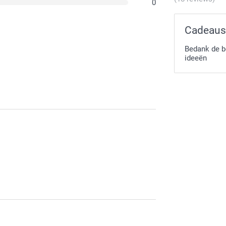
0
Cadeaus
Bedank de b
ideeën
ing voor de kalenders die we aanbieden. Ik wens