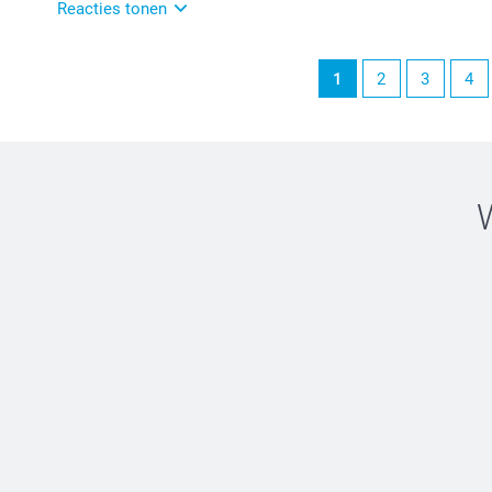
Warme groet en fijne feesten,
Reacties tonen
Chana @smartphoto
30/12/2024
1
2
3
4
16:02
Dag D.,
Helemaal top 👌 om deze review van jou te mogen krij
Winterse groet en fijne feesten,
Chana @smartphoto