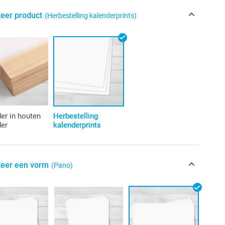
teer product
(Herbestelling kalenderprints)
er in houten
Herbestelling
der
kalenderprints
teer een vorm
(Pano)