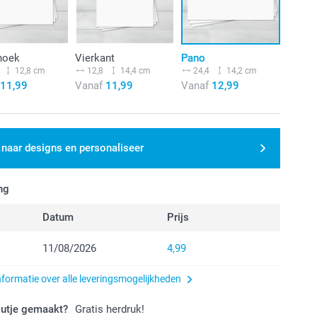
hoek
Vierkant
Pano
12,8 cm
12,8
14,4 cm
24,4
14,2 cm
11,99
Vanaf
11,99
Vanaf
12,99
 naar designs en personaliseer
ng
Datum
Prijs
11/08/2026
4,99
nformatie over alle leveringsmogelijkheden
outje gemaakt?
Gratis herdruk!