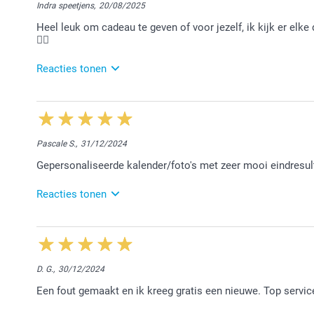
Indra speetjens,
20/08/2025
Bedankt voor jouw mooie 5 sterren review, hier zijn we
Heel leuk om cadeau te geven of voor jezelf, ik kijk er elke 
Tot een volgende keer!
👌🏻
Nathalie @smartphoto
Reacties tonen
21/08/2025
14:23
Hey Indra,
Pascale S.,
31/12/2024
Wat een fijne feedback om te mogen ontvangen! We h
Gepersonaliseerde kalender/foto's met zeer mooi eindresult
mogen zijn. Geniet van jouw creatie!
Hartelijke groeten,
Reacties tonen
Chana @smartphoto
31/12/2024
13:04
Hoi Pascale,
D. G.,
30/12/2024
Heel erg bedankt voor jouw mooie review en voor jo
Een fout gemaakt en ik kreeg gratis een nieuwe. Top servic
fotocreaties bij ons!