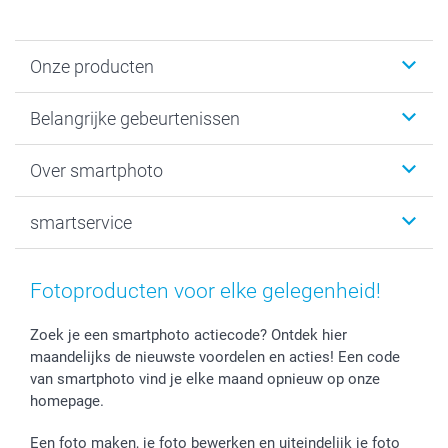
Onze producten
Kaartjes
Belangrijke gebeurtenissen
Fotogeschenken
Fotoboeken
Kerst
Over smartphoto
Fotoprints, Fotoposter & Fotoalbum met fotoprints
Baby
Canvas & Wanddecoratie
Huwelijk
Over smartphoto
smartservice
MyNameBook
Communie- en Lentefeest
Duurzaamheid
Smartphone cases
Geschenken voor haar
Sitemap
Contacteer ons
Stickers en Etiketten
Geschenken voor hem
Voorwaarden
smartgarantie
Fotoproducten voor elke gelegenheid!
Fotokaders, Decoratie en Snoepjes
Afstuderen
Herroepingsrecht
smartbonus
Fotokalenders & Fotoagenda's
Moederdag
Klachtenregeling
Betalingsmogelijkheden
Zoek je een smartphoto actiecode? Ontdek hier
maandelijks de nieuwste voordelen en acties! Een code
Vaderdag
Wettelijke garantie
Grote bestellingen
van smartphoto vind je elke maand opnieuw op onze
Verjaardag
Privacybeleid
Levering
homepage.
Geboorte
Cookiebeleid
Mijn orderstatus
Prijslijst
smartfriends
Een foto maken, je foto bewerken en uiteindelijk je foto