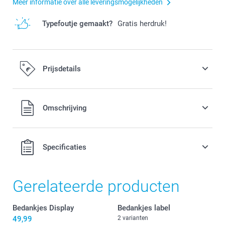
Meer informatie over alle leveringsmogelijkheden
Typefoutje gemaakt?
Gratis herdruk!
Prijsdetails
Alle prijzen zijn in EURO (€) inclusief BTW en exclusief
Omschrijving
verzendkosten.
Specificaties
Gerelateerde producten
Bedankjes Display
Bedankjes label
49,99
2 varianten