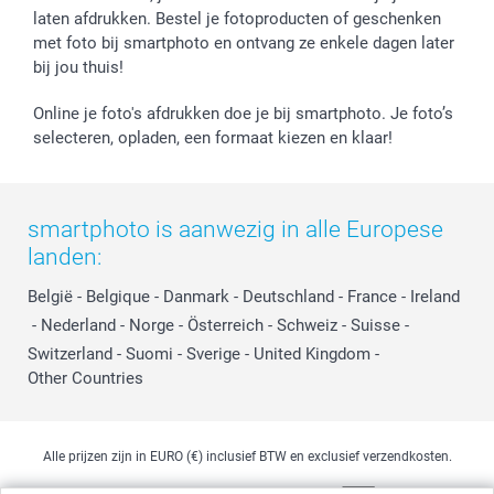
Jobs & Stages
laten afdrukken. Bestel je fotoproducten of geschenken
met foto bij smartphoto en ontvang ze enkele dagen later
Investor Relations
bij jou thuis!
Online je foto's afdrukken doe je bij smartphoto. Je foto’s
selecteren, opladen, een formaat kiezen en klaar!
smartphoto is aanwezig in alle Europese
landen:
België
-
Belgique
-
Danmark
-
Deutschland
-
France
-
Ireland
-
Nederland
-
Norge
-
Österreich
-
Schweiz
-
Suisse
-
Switzerland
-
Suomi
-
Sverige
-
United Kingdom
-
Other Countries
Alle prijzen zijn in EURO (€) inclusief BTW en exclusief verzendkosten.