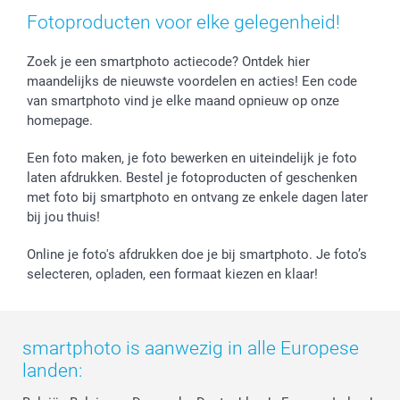
Geboorte
Cookiebeleid
Mijn orderstatus
Fotoproducten voor elke gelegenheid!
Prijslijst
smartfriends
Jobs & Stages
Zoek je een smartphoto actiecode? Ontdek hier
maandelijks de nieuwste voordelen en acties! Een code
Investor Relations
van smartphoto vind je elke maand opnieuw op onze
homepage.
Een foto maken, je foto bewerken en uiteindelijk je foto
laten afdrukken. Bestel je fotoproducten of geschenken
met foto bij smartphoto en ontvang ze enkele dagen later
bij jou thuis!
Online je foto's afdrukken doe je bij smartphoto. Je foto’s
selecteren, opladen, een formaat kiezen en klaar!
smartphoto is aanwezig in alle Europese
landen: