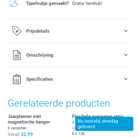
Typefoutje gemaakt?
Gratis herdruk!
Prijsdetails
Alle prijzen zijn in EURO (€) inclusief BTW en exclusief
Omschrijving
verzendkosten.
Specificaties
Gerelateerde producten
Jaarplanner met
Flexibele magneten retro
Nu besteld, dinsdag
magnetische hanger
3 varianten
geleverd
6 varianten
Vanaf
16,80
Vanaf
32,99
8 x 1,50