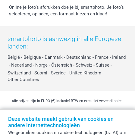
Online je foto's afdrukken doe je bij smartphoto. Je foto’s
selecteren, opladen, een formaat kiezen en klaar!
smartphoto is aanwezig in alle Europese
landen:
België
-
Belgique
-
Danmark
-
Deutschland
-
France
-
Ireland
-
Nederland
-
Norge
-
Österreich
-
Schweiz
-
Suisse
-
Switzerland
-
Suomi
-
Sverige
-
United Kingdom
-
Other Countries
Alle prijzen zijn in EURO (€) inclusief BTW en exclusief verzendkosten.
Deze website maakt gebruik van cookies en
© smartphoto group. Alle rechten voorbehouden
andere internettechnologieën
smartphoto group NV.
Kwatrechtsteenweg 160, 9230 Wetteren, België
We gebruiken cookies en andere technologieën (bv. AI) om