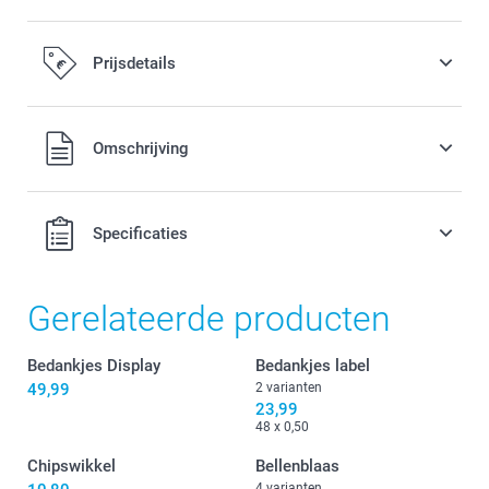
Prijsdetails
Alle prijzen zijn in EURO (€) inclusief BTW en exclusief
Omschrijving
verzendkosten.
Specificaties
Gerelateerde producten
Bedankjes Display
Bedankjes label
49,99
2 varianten
23,99
48 x 0,50
Chipswikkel
Bellenblaas
4 varianten