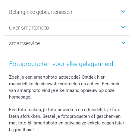
Kaartjes
Belangrijke gebeurtenissen
Fotogeschenken
Fotoboeken
Kerst
Over smartphoto
Fotoprints, Fotoposter & Fotoalbum met fotoprints
Baby
Canvas & Wanddecoratie
Huwelijk
Over smartphoto
smartservice
MyNameBook
Communie- en Lentefeest
Duurzaamheid
Smartphone cases
Geschenken voor haar
Sitemap
Contacteer ons
Stickers en Etiketten
Geschenken voor hem
Voorwaarden
smartgarantie
Fotoproducten voor elke gelegenheid!
Fotokaders, Decoratie en Snoepjes
Afstuderen
Herroepingsrecht
smartbonus
Fotokalenders & Fotoagenda's
Moederdag
Klachtenregeling
Betalingsmogelijkheden
Zoek je een smartphoto actiecode? Ontdek hier
maandelijks de nieuwste voordelen en acties! Een code
Vaderdag
Wettelijke garantie
Grote bestellingen
van smartphoto vind je elke maand opnieuw op onze
Verjaardag
Privacybeleid
Levering
homepage.
Geboorte
Cookiebeleid
Mijn orderstatus
Prijslijst
smartfriends
Een foto maken, je foto bewerken en uiteindelijk je foto
Jobs & Stages
laten afdrukken. Bestel je fotoproducten of geschenken
met foto bij smartphoto en ontvang ze enkele dagen later
Investor Relations
bij jou thuis!