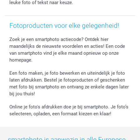
leuke foto of tekst naar keuze.
Vaderdag
Wettelijke garantie
Grote bestellingen
Verjaardag
Privacybeleid
Levering
Geboorte
Cookiebeleid
Mijn orderstatus
Fotoproducten voor elke gelegenheid!
Prijslijst
smartfriends
Jobs & Stages
Zoek je een smartphoto actiecode? Ontdek hier
maandelijks de nieuwste voordelen en acties! Een code
Investor Relations
van smartphoto vind je elke maand opnieuw op onze
homepage.
Een foto maken, je foto bewerken en uiteindelijk je foto
laten afdrukken. Bestel je fotoproducten of geschenken
met foto bij smartphoto en ontvang ze enkele dagen later
bij jou thuis!
Online je foto's afdrukken doe je bij smartphoto. Je foto’s
selecteren, opladen, een formaat kiezen en klaar!
smartphoto is aanwezig in alle Europese