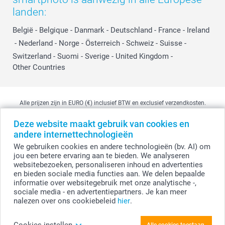
landen:
België
-
Belgique
-
Danmark
-
Deutschland
-
France
-
Ireland
-
Nederland
-
Norge
-
Österreich
-
Schweiz
-
Suisse
-
Switzerland
-
Suomi
-
Sverige
-
United Kingdom
-
Other Countries
Alle prijzen zijn in EURO (€) inclusief BTW en exclusief verzendkosten.
Deze website maakt gebruik van cookies en
andere internettechnologieën
© smartphoto group. Alle rechten voorbehouden
We gebruiken cookies en andere technologieën (bv. AI) om
smartphoto group NV.
Kwatrechtsteenweg 160, 9230 Wetteren, België
jou een betere ervaring aan te bieden. We analyseren
BTW-nummer BE 0405.706.755
websitebezoeken, personaliseren inhoud en advertenties
Ondernemingsnummer 0405.706.755.
en bieden sociale media functies aan. We delen bepaalde
Bankgegevens: IBAN BE71 2850 2711 5569 - BIC: GEBABEBB
informatie over websitegebruik met onze analytische -,
sociale media - en advertentiepartners. Je kan meer
nalezen over ons cookiebeleid
hier
.
Personaliseer je Zonnescherm
Cookies instellen
Alle cookies toestaan