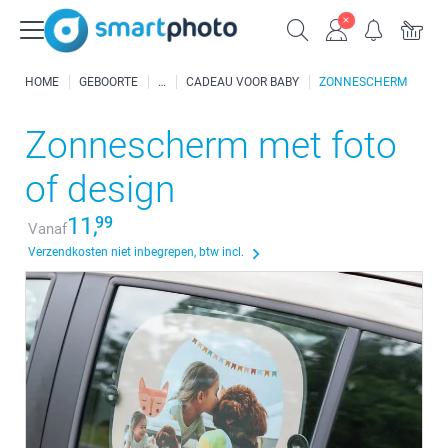
HOME
GEBOORTE
CADEAU VOOR BABY
ZONNESCHERM
Zonnescherm met foto
of design
11,
99
Vanaf
Verzendkosten niet inbegrepen, btw incl.