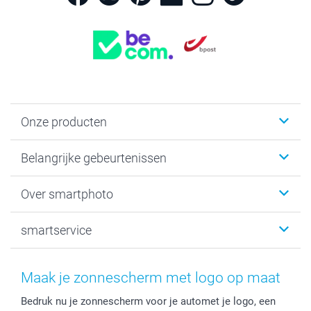
Onze producten
Kaartjes
Belangrijke gebeurtenissen
Fotogeschenken
Fotoboeken
Kerst
Over smartphoto
Fotoprints, Fotoposter & Fotoalbum met fotoprints
Baby
Canvas & Wanddecoratie
Huwelijk
Over smartphoto
smartservice
MyNameBook
Communie- en Lentefeest
Duurzaamheid
Smartphone cases
Geschenken voor haar
Sitemap
Contacteer ons
Stickers en Etiketten
Geschenken voor hem
Voorwaarden
smartgarantie
Maak je zonnescherm met logo op maat
Fotokaders, Decoratie en Snoepjes
Afstuderen
Herroepingsrecht
smartbonus
Bedruk nu je zonnescherm voor je automet je logo, een
Fotokalenders & Fotoagenda's
Moederdag
Klachtenregeling
Betalingsmogelijkheden