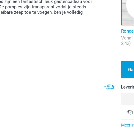
s zijn een fantastisch leuk gastencadeau voor
De pompjes zijn transparant zodat je steeds
eibare zeep toe te voegen, ben je volledig
Ronde 
Vanaf
2,42)
Ga
Leveri
Meer i