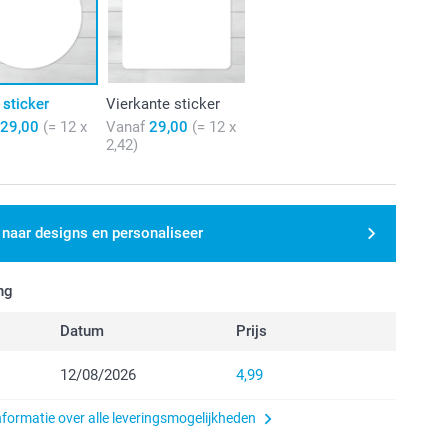
sticker
Vierkante sticker
29,00
(= 12 x
Vanaf
29,00
(= 12 x
2,42)
 naar designs en personaliseer
ng
Datum
Prijs
12/08/2026
4,99
nformatie over alle leveringsmogelijkheden