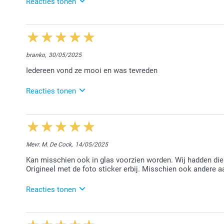
Warme groet!
Reacties tonen
Nathalie @smartphoto
11/06/2025
13:59
Hoi Linda,
branko,
30/05/2025
Heel erg bedankt voor jouw mooie review en voor jo
Iedereen vond ze mooi en was tevreden
fotocreaties bij ons!
Warme groet,
Reacties tonen
Chana @smartphoto
3/06/2025
14:58
Hallo Branko,
Mevr. M. De Cock,
14/05/2025
Wat fijn om te horen dat iedereen de zeeppompjes moo
Kan misschien ook in glas voorzien worden. Wij hadden die
vonden het fijn jouw bestelling te mogen afwerken.
Origineel met de foto sticker erbij. Misschien ook andere aa
Hartelijke groet!
Nathalie @smartphoto
Reacties tonen
20/05/2025
11:00