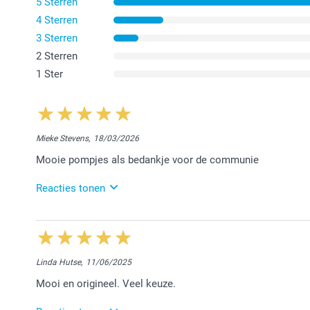
5 Sterren
4 Sterren
3 Sterren
2 Sterren
1 Ster
Mieke Stevens,
18/03/2026
Mooie pompjes als bedankje voor de communie
Reacties tonen
20/03/2026
13:06
Dag Mieke,
Linda Hutse,
11/06/2025
Het doet ons plezier te lezen dat alles naar wens is
Mooi en origineel. Veel keuze.
en vrienden van deze mooie dag!