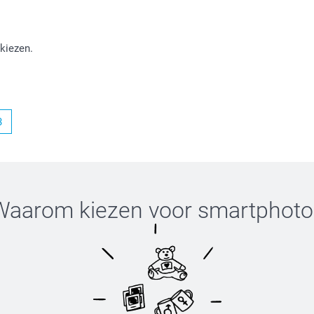
 dan zal dit artikel ook een stuk duurder
 kiezen.
per 12 aan. Maar ik geef zeker jouw opmerking
3
edback en tot een volgende keer!
Waarom kiezen voor
smartphoto