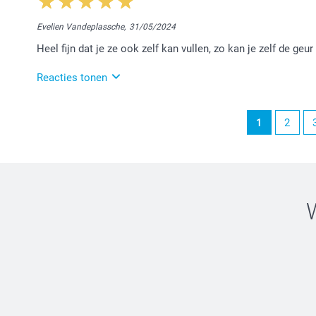
Dag Marina,
Evelien Vandeplassche,
31/05/2024
Bedankt voor jouw review. Ik begrijp jouw vraag maar
Heel fijn dat je ze ook zelf kan vullen, zo kan je zelf de geur
worden. Op dit ogenblik bieden wij de zeeppompjes 
door aan de betrokken dienst.
Reacties tonen
Hartelijke groet!
Nathalie @smartphoto
3/06/2024
1
2
11:53
Hallo Evelien,
Jouw review maakt ons blij :-) Bedankt voor jouw fe
Nathalie @smartphoto