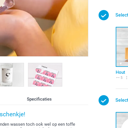
Select
Hout
5
Specificaties
Selec
eschenkje!
 handen wassen toch ook wel op een toffe