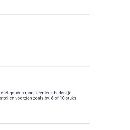
uw vertrouwen. Geniet van al jouw
i vond, daar zijn we heel erg blij mee :-) We
 met gouden rand, zeer leuk bedankje.
ntallen voorzien zoals bv. 6 of 10 stuks.