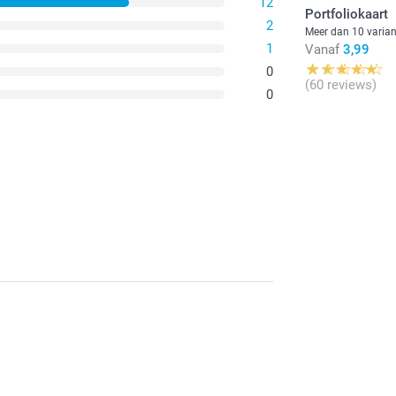
12
Portfoliokaart
2
Meer dan 10 varia
1
Vanaf
3,99
0
(60 reviews)
0
 met jouw bestelling. Geniet samen met familie