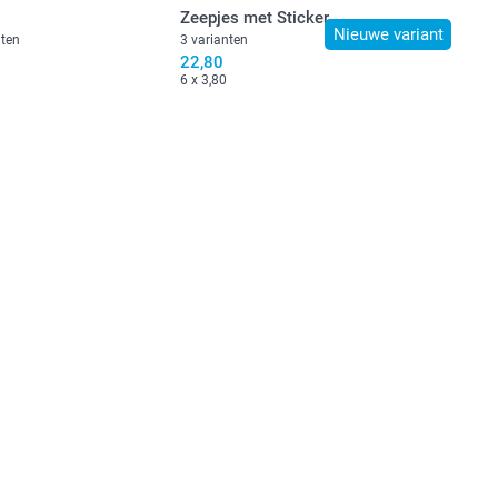
Zeepjes met Sticker
Nieuwe variant
nten
3 varianten
22,80
6 x 3,80