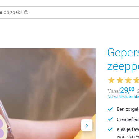
Geper
zeepp
29,
00
Vanaf
Verzendkosten niet
Een zorgel
Creatief e
Kies je fa
voor een v