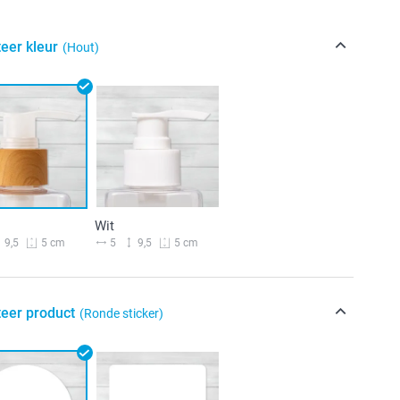
eer kleur
(Hout)
Wit
9,5
5
9,5
5 cm
5 cm
teer product
(Ronde sticker)