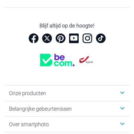
Blijf altijd op de hoogte!
Onze producten
Kaartjes
Belangrijke gebeurtenissen
Fotogeschenken
Fotoboeken
Kerst
Over smartphoto
Fotoprints, Fotoposter & Fotoalbum met fotoprints
Baby