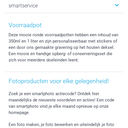
Canvas & Wanddecoratie
Huwelijk
Over smartphoto
smartservice
MyNameBook
Communie- en Lentefeest
Duurzaamheid
Smartphone cases
Geschenken voor haar
Sitemap
Contacteer ons
Stickers en Etiketten
Geschenken voor hem
Voorwaarden
smartgarantie
Voorraadpot
Fotokaders, Decoratie en Snoepjes
Afstuderen
Herroepingsrecht
smartbonus
Deze mooie ronde voorraadpotten hebben een inhoud van
Fotokalenders & Fotoagenda's
Moederdag
Klachtenregeling
Betalingsmogelijkheden
350ml en 1 liter en zijn personaliseerbaar met stickers of
Vaderdag
Wettelijke garantie
Grote bestellingen
een door ons gemaakte gravering op het houten deksel.
Verjaardag
Privacybeleid
Levering
Een mooie en handige opberg- of conserveringsset die
Geboorte
Cookiebeleid
Mijn orderstatus
zich voor meerdere doeleinden leent.
Prijslijst
smartfriends
Jobs & Stages
Fotoproducten voor elke gelegenheid!
Investor Relations
Zoek je een smartphoto actiecode? Ontdek hier
maandelijks de nieuwste voordelen en acties! Een code
van smartphoto vind je elke maand opnieuw op onze
homepage.
Een foto maken, je foto bewerken en uiteindelijk je foto