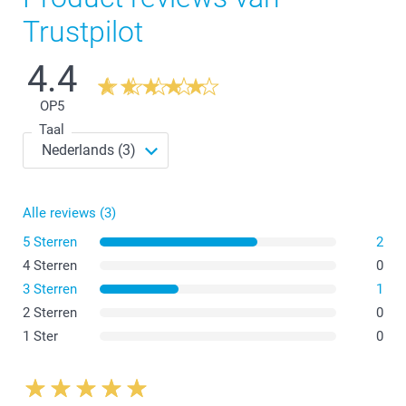
Trustpilot
4.4
Afmetingen kleine pot:
OP
5
Taal
Afmetingen grote pot:
Alle reviews (3)
5 Sterren
2
4 Sterren
0
3 Sterren
1
2 Sterren
0
1 Ster
0