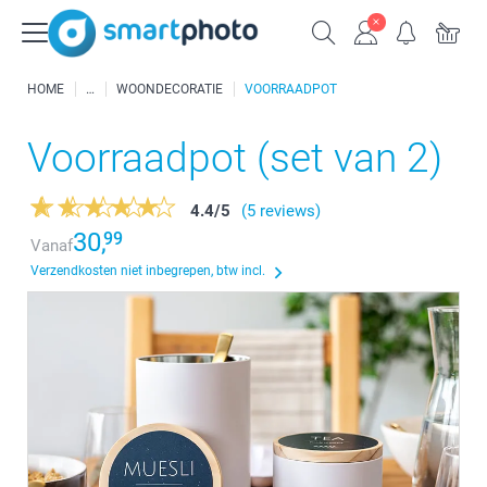
HOME
WOONDECORATIE
VOORRAADPOT
Voorraadpot (set van 2)
4.4
/
5
(5 reviews)
30,
99
Vanaf
Verzendkosten niet inbegrepen, btw incl.