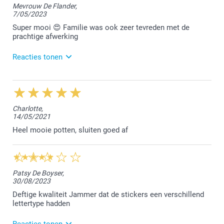
Mevrouw De Flander,
7/05/2023
Super mooi 😍 Familie was ook zeer tevreden met de
prachtige afwerking
Reacties tonen
19/05/2023
14:00
Beste,
Charlotte,
14/05/2021
Zo leuk om te horen dat jij en je familie zeer
tevreden zijn met de prachtige afwerking van onze
Heel mooie potten, sluiten goed af
doosjes. We vonden het fijn jouw bestelling te
mogen afwerken.
Hartelijke groet!
Nathalie @smartphoto
Patsy De Boyser,
30/08/2023
Deftige kwaliteit Jammer dat de stickers een verschillend
lettertype hadden