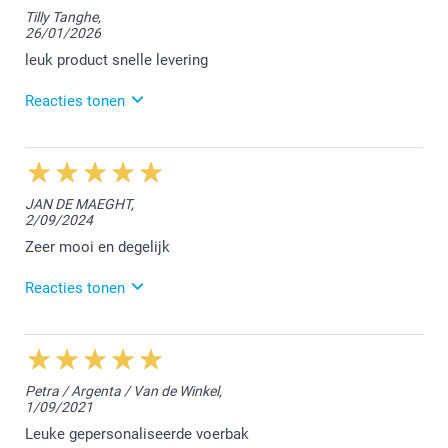
Tilly Tanghe,
26/01/2026
leuk product snelle levering
Reacties tonen
13/03/2026
11:39
Dag Tilly,
JAN DE MAEGHT,
2/09/2024
Wat fijn te lezen dat je de kom een leuk product vindt
:-) We vonden het fijn jouw bestelling te mogen
Zeer mooi en degelijk
afwerken.
Reacties tonen
Vriendelijke groet!
Nathalie
3/09/2024
14:15
Hallo Jan,
Petra / Argenta / Van de Winkel,
1/09/2021
Het doet ons plezier te lezen dat alles naar wens is.
Bedankt voor jouw review en tot een volgende keer!
Leuke gepersonaliseerde voerbak