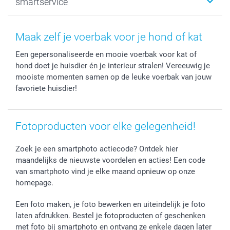
smartservice
MyNameBook
Communie- en Lentefeest
Duurzaamheid
Smartphone cases
Geschenken voor haar
Sitemap
Contacteer ons
Stickers en Etiketten
Geschenken voor hem
Voorwaarden
smartgarantie
Maak zelf je voerbak voor je hond of kat
Fotokaders, Decoratie en Snoepjes
Afstuderen
Herroepingsrecht
smartbonus
Een gepersonaliseerde en mooie voerbak voor kat of
Fotokalenders & Fotoagenda's
Moederdag
Klachtenregeling
Betalingsmogelijkheden
hond doet je huisdier én je interieur stralen! Vereeuwig je
Vaderdag
Wettelijke garantie
Grote bestellingen
mooiste momenten samen op de leuke voerbak van jouw
Verjaardag
Privacybeleid
Levering
favoriete huisdier!
Geboorte
Cookiebeleid
Mijn orderstatus
Prijslijst
smartfriends
Fotoproducten voor elke gelegenheid!
Jobs & Stages
Investor Relations
Zoek je een smartphoto actiecode? Ontdek hier
maandelijks de nieuwste voordelen en acties! Een code
van smartphoto vind je elke maand opnieuw op onze
homepage.
Een foto maken, je foto bewerken en uiteindelijk je foto
laten afdrukken. Bestel je fotoproducten of geschenken
met foto bij smartphoto en ontvang ze enkele dagen later