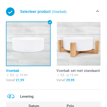
Selecteer product
(Voerbak)
Voerbak
Voerbak set met standaard
5,5
15 cm
5,5
15 cm
Vanaf
21,99
Vanaf
29,99
Levering
Datum
Prijs