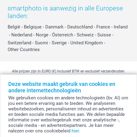
smartphoto is aanwezig in alle Europese
landen:
België
-
Belgique
-
Danmark
-
Deutschland
-
France
-
Ireland
-
Nederland
-
Norge
-
Österreich
-
Schweiz
-
Suisse
-
Switzerland
-
Suomi
-
Sverige
-
United Kingdom
-
Other Countries
Alle prijzen zijn in EURO (€) inclusief BTW en exclusief verzendkosten.
Deze website maakt gebruik van cookies en
andere internettechnologieën
© smartphoto group. Alle rechten voorbehouden
We gebruiken cookies en andere technologieën (bv. AI) om
smartphoto group NV.
Kwatrechtsteenweg 160, 9230 Wetteren, België
jou een betere ervaring aan te bieden. We analyseren
BTW-nummer BE 0405.706.755
websitebezoeken, personaliseren inhoud en advertenties
Ondernemingsnummer 0405.706.755.
en bieden sociale media functies aan. We delen bepaalde
Bankgegevens: IBAN BE71 2850 2711 5569 - BIC: GEBABEBB
informatie over websitegebruik met onze analytische -,
sociale media - en advertentiepartners. Je kan meer
nalezen over ons cookiebeleid
hier
.