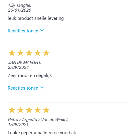
Tilly Tanghe,
26/01/2026
leuk product snelle levering
Reacties tonen
13/03/2026
11:39
Dag Tilly,
JAN DE MAEGHT,
2/09/2024
Wat fijn te lezen dat je de kom een leuk product vindt
:-) We vonden het fijn jouw bestelling te mogen
Zeer mooi en degelijk
afwerken.
Reacties tonen
Vriendelijke groet!
Nathalie
3/09/2024
14:15
Hallo Jan,
Petra / Argenta / Van de Winkel,
1/09/2021
Het doet ons plezier te lezen dat alles naar wens is.
Bedankt voor jouw review en tot een volgende keer!
Leuke gepersonaliseerde voerbak