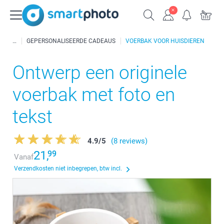
GEPERSONALISEERDE CADEAUS
VOERBAK VOOR HUISDIEREN
Ontwerp een originele
voerbak met foto en
tekst
4.9
/
5
(8 reviews)
21,
99
Vanaf
Verzendkosten niet inbegrepen, btw incl.