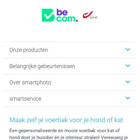
Onze producten
Kaartjes
Belangrijke gebeurtenissen
Fotogeschenken
Fotoboeken
Kerst
Over smartphoto
Fotoprints, Fotoposter & Fotoalbum met fotoprints
Baby
Canvas & Wanddecoratie
Huwelijk
Over smartphoto
smartservice
MyNameBook
Communie- en Lentefeest
Duurzaamheid
Smartphone cases
Geschenken voor haar
Sitemap
Contacteer ons
Stickers en Etiketten
Geschenken voor hem
Voorwaarden
smartgarantie
Maak zelf je voerbak voor je hond of kat
Fotokaders, Decoratie en Snoepjes
Afstuderen
Herroepingsrecht
smartbonus
Een gepersonaliseerde en mooie voerbak voor kat of
Fotokalenders & Fotoagenda's
Moederdag
Klachtenregeling
Betalingsmogelijkheden
hond doet je huisdier én je interieur stralen! Vereeuwig je