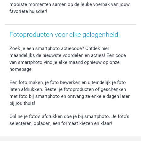
Vaderdag
Wettelijke garantie
Grote bestellingen
mooiste momenten samen op de leuke voerbak van jouw
Verjaardag
Privacybeleid
Levering
favoriete huisdier!
Geboorte
Cookiebeleid
Mijn orderstatus
Prijslijst
smartfriends
Fotoproducten voor elke gelegenheid!
Jobs & Stages
Investor Relations
Zoek je een smartphoto actiecode? Ontdek hier
maandelijks de nieuwste voordelen en acties! Een code
van smartphoto vind je elke maand opnieuw op onze
homepage.
Een foto maken, je foto bewerken en uiteindelijk je foto
laten afdrukken. Bestel je fotoproducten of geschenken
met foto bij smartphoto en ontvang ze enkele dagen later
bij jou thuis!
Online je foto's afdrukken doe je bij smartphoto. Je foto’s
selecteren, opladen, een formaat kiezen en klaar!