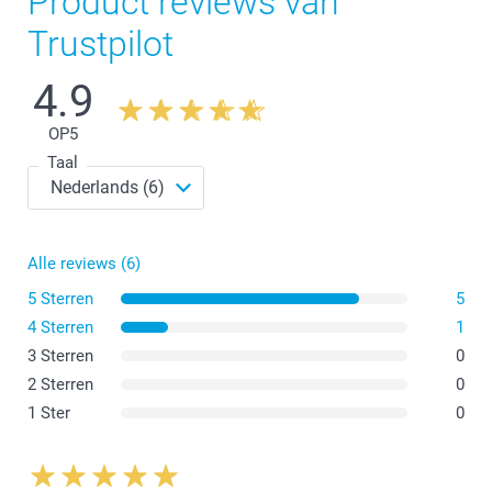
Product reviews van
Trustpilot
Nieuw!
4.9
OP
5
Taal
Alle reviews (6)
5 Sterren
5
4 Sterren
1
3 Sterren
0
2 Sterren
0
1 Ster
0