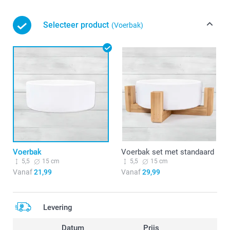
Selecteer product
(Voerbak)
Voerbak
Voerbak set met standaard
5,5
15 cm
5,5
15 cm
Vanaf
21,99
Vanaf
29,99
Levering
Datum
Prijs