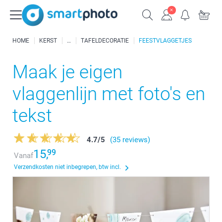
HOME
KERST
TAFELDECORATIE
FEESTVLAGGETJES
Maak je eigen
vlaggenlijn met foto's en
tekst
4.7
/
5
(35 reviews)
15,
99
Vanaf
Verzendkosten niet inbegrepen, btw incl.