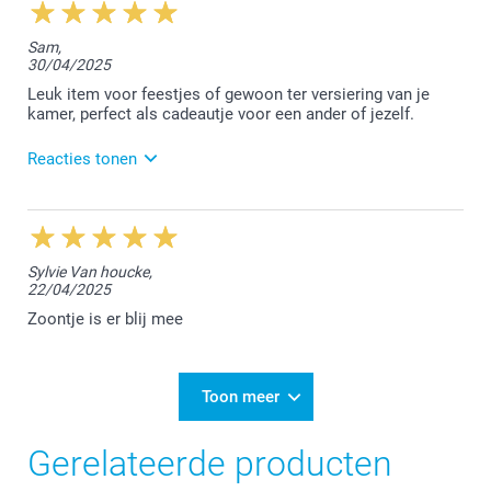
13:33
Hey Caroline,
Sam,
30/04/2025
Hartelijk dank voor jouw mooie woorden! We zijn blij
dat jouw bestelling naar wens was. Geniet ervan!
Leuk item voor feestjes of gewoon ter versiering van je
kamer, perfect als cadeautje voor een ander of jezelf.
Vriendelijke groeten,
Reacties tonen
Chana @smartphoto
6/05/2025
12:44
Hoi Sam,
Sylvie Van houcke,
22/04/2025
Heel erg bedankt voor jouw mooie review en voor
jouw vertrouwen. Geniet van al jouw fotocreaties bij
Zoontje is er blij mee
ons!
Warme groet,
Toon meer
Chana @smartphoto
Gerelateerde producten