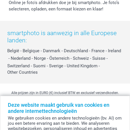
Online je foto's afdrukken doe je bij smartphoto. Je foto’s
selecteren, opladen, een formaat kiezen en klaar!
smartphoto is aanwezig in alle Europese
landen:
België
-
Belgique
-
Danmark
-
Deutschland
-
France
-
Ireland
-
Nederland
-
Norge
-
Österreich
-
Schweiz
-
Suisse
-
Switzerland
-
Suomi
-
Sverige
-
United Kingdom
-
Other Countries
Alle prijzen zijn in EURO (€) inclusief BTW en exclusief verzendkosten.
Deze website maakt gebruik van cookies en
andere internettechnologieën
© smartphoto group. Alle rechten voorbehouden
We gebruiken cookies en andere technologieën (bv. AI) om
smartphoto group NV.
Kwatrechtsteenweg 160, 9230 Wetteren, België
jou een betere ervaring aan te bieden. We analyseren
BTW-nummer BE 0405.706.755
websitebezoeken, personaliseren inhoud en advertenties