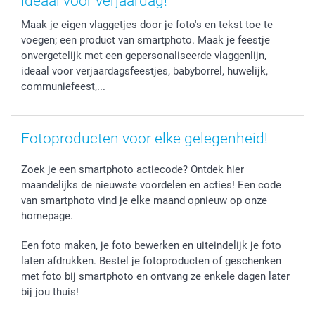
ideaal voor verjaardag!
Fotokalenders & Fotoagenda's
Moederdag
Klachtenregeling
Betalingsmogelijkheden
Maak je eigen vlaggetjes door je foto's en tekst toe te
Vaderdag
Wettelijke garantie
Grote bestellingen
voegen; een product van smartphoto. Maak je feestje
Verjaardag
Privacybeleid
Levering
onvergetelijk met een gepersonaliseerde vlaggenlijn,
Geboorte
Cookiebeleid
Mijn orderstatus
ideaal voor verjaardagsfeestjes, babyborrel, huwelijk,
Prijslijst
smartfriends
communiefeest,...
Jobs & Stages
Investor Relations
Fotoproducten voor elke gelegenheid!
Zoek je een smartphoto actiecode? Ontdek hier
maandelijks de nieuwste voordelen en acties! Een code
van smartphoto vind je elke maand opnieuw op onze
homepage.
Een foto maken, je foto bewerken en uiteindelijk je foto
laten afdrukken. Bestel je fotoproducten of geschenken
met foto bij smartphoto en ontvang ze enkele dagen later
bij jou thuis!