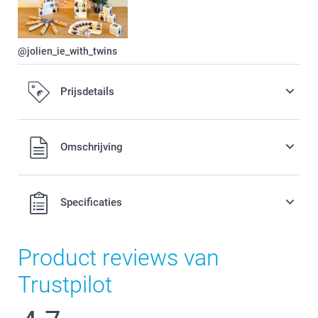
@jolien_ie_with_twins
Prijsdetails
Alle prijzen zijn in EURO (€) inclusief BTW en exclusief
Omschrijving
verzendkosten.
Specificaties
Product reviews van
Trustpilot