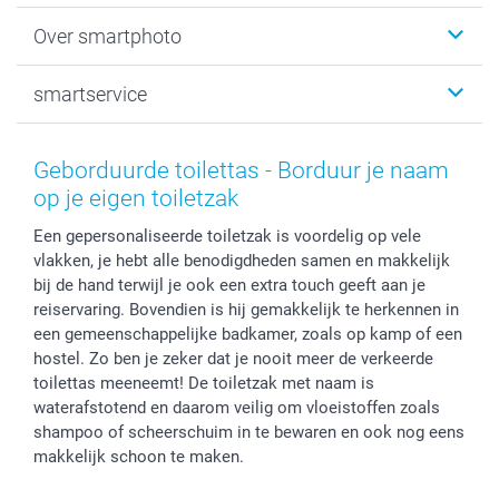
Fotoboeken
Kerst
Over smartphoto
Fotoprints, Fotoposter & Fotoalbum met fotoprints
Baby
Canvas & Wanddecoratie
Huwelijk
Over smartphoto
smartservice
MyNameBook
Communie- en Lentefeest
Duurzaamheid
Smartphone cases
Geschenken voor haar
Sitemap
Contacteer ons
Stickers en Etiketten
Geschenken voor hem
Voorwaarden
smartgarantie
Geborduurde toilettas - Borduur je naam
Fotokaders, Decoratie en Snoepjes
Afstuderen
Herroepingsrecht
smartbonus
op je eigen toiletzak
Fotokalenders & Fotoagenda's
Moederdag
Klachtenregeling
Betalingsmogelijkheden
Een gepersonaliseerde toiletzak is voordelig op vele
Vaderdag
Wettelijke garantie
Grote bestellingen
vlakken, je hebt alle benodigdheden samen en makkelijk
Verjaardag
Privacybeleid
Levering
bij de hand terwijl je ook een extra touch geeft aan je
Geboorte
Cookiebeleid
Mijn orderstatus
reiservaring. Bovendien is hij gemakkelijk te herkennen in
Prijslijst
smartfriends
een gemeenschappelijke badkamer, zoals op kamp of een
hostel. Zo ben je zeker dat je nooit meer de verkeerde
Jobs & Stages
toilettas meeneemt! De toiletzak met naam is
Investor Relations
waterafstotend en daarom veilig om vloeistoffen zoals
shampoo of scheerschuim in te bewaren en ook nog eens
makkelijk schoon te maken.