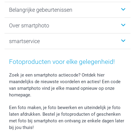
Kaartjes
Belangrijke gebeurtenissen
Fotogeschenken
Fotoboeken
Kerst
Over smartphoto
Fotoprints, Fotoposter & Fotoalbum met fotoprints
Baby
Canvas & Wanddecoratie
Huwelijk
Over smartphoto
smartservice
MyNameBook
Communie- en Lentefeest
Duurzaamheid
Smartphone cases
Geschenken voor haar
Sitemap
Contacteer ons
Stickers en Etiketten
Geschenken voor hem
Voorwaarden
smartgarantie
Fotoproducten voor elke gelegenheid!
Fotokaders, Decoratie en Snoepjes
Afstuderen
Herroepingsrecht
smartbonus
Fotokalenders & Fotoagenda's
Moederdag
Klachtenregeling
Betalingsmogelijkheden
Zoek je een smartphoto actiecode? Ontdek hier
maandelijks de nieuwste voordelen en acties! Een code
Vaderdag
Wettelijke garantie
Grote bestellingen
van smartphoto vind je elke maand opnieuw op onze
Verjaardag
Privacybeleid
Levering
homepage.
Geboorte
Cookiebeleid
Mijn orderstatus
Prijslijst
smartfriends
Een foto maken, je foto bewerken en uiteindelijk je foto
Jobs & Stages
laten afdrukken. Bestel je fotoproducten of geschenken
met foto bij smartphoto en ontvang ze enkele dagen later
Investor Relations
bij jou thuis!