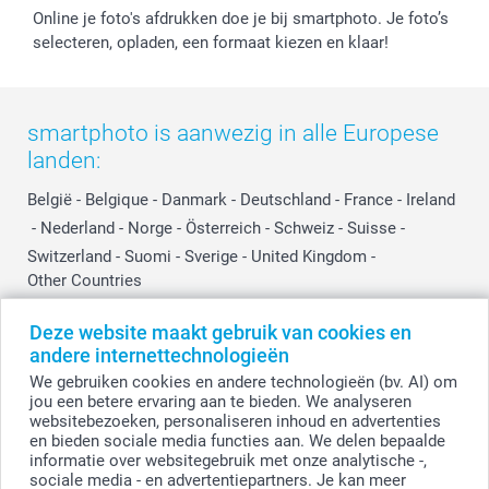
Online je foto's afdrukken doe je bij smartphoto. Je foto’s
selecteren, opladen, een formaat kiezen en klaar!
smartphoto is aanwezig in alle Europese
landen:
België
-
Belgique
-
Danmark
-
Deutschland
-
France
-
Ireland
-
Nederland
-
Norge
-
Österreich
-
Schweiz
-
Suisse
-
Switzerland
-
Suomi
-
Sverige
-
United Kingdom
-
Other Countries
Deze website maakt gebruik van cookies en
andere internettechnologieën
Alle prijzen zijn in EURO (€) inclusief BTW en exclusief verzendkosten.
We gebruiken cookies en andere technologieën (bv. AI) om
jou een betere ervaring aan te bieden. We analyseren
websitebezoeken, personaliseren inhoud en advertenties
en bieden sociale media functies aan. We delen bepaalde
© smartphoto group. Alle rechten voorbehouden
smartphoto group NV.
informatie over websitegebruik met onze analytische -,
Kwatrechtsteenweg 160, 9230 Wetteren, België
sociale media - en advertentiepartners. Je kan meer
BTW-nummer BE 0405.706.755