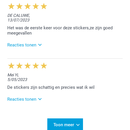
10:36
Dag Robin,
DE CALUWE,
13/07/2023
Bedankt voor jouw super sympathieke beoordeling.
😊 Maak er nog een 'foto-creatieve' zomer van!
Het was de eerste keer voor deze stickers,ze zijn goed
meegevallen
Dankbare groeten,
Reacties tonen
Chana @smartphoto
14/07/2023
14:14
Hallo Beatrice,
Mei Yi,
5/05/2023
Bedankt dat je ons positieve feedback geeft op
Trustpilot. We vonden het fijn jouw bestelling te
De stickers zijn schattig en precies wat ik wil
mogen afwerken.
Reacties tonen
Vriendelijke groet!
Nathalie @smartphoto
19/05/2023
13:50
Beste Sarah,
Toon meer