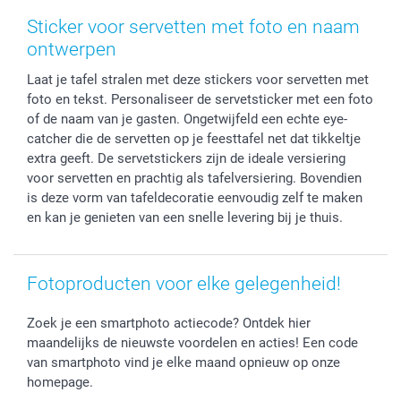
Stickers en Etiketten
Geschenken voor hem
Voorwaarden
smartgarantie
Sticker voor servetten met foto en naam
Fotokaders, Decoratie en Snoepjes
Afstuderen
Herroepingsrecht
smartbonus
ontwerpen
Fotokalenders & Fotoagenda's
Moederdag
Klachtenregeling
Betalingsmogelijkheden
Laat je tafel stralen met deze stickers voor servetten met
Vaderdag
Wettelijke garantie
Grote bestellingen
foto en tekst. Personaliseer de servetsticker met een foto
Verjaardag
Privacybeleid
Levering
of de naam van je gasten. Ongetwijfeld een echte eye-
Geboorte
Cookiebeleid
Mijn orderstatus
catcher die de servetten op je feesttafel net dat tikkeltje
Prijslijst
smartfriends
extra geeft. De servetstickers zijn de ideale versiering
voor servetten en prachtig als tafelversiering. Bovendien
Jobs & Stages
is deze vorm van tafeldecoratie eenvoudig zelf te maken
Investor Relations
en kan je genieten van een snelle levering bij je thuis.
Fotoproducten voor elke gelegenheid!
Zoek je een smartphoto actiecode? Ontdek hier
maandelijks de nieuwste voordelen en acties! Een code
van smartphoto vind je elke maand opnieuw op onze
homepage.