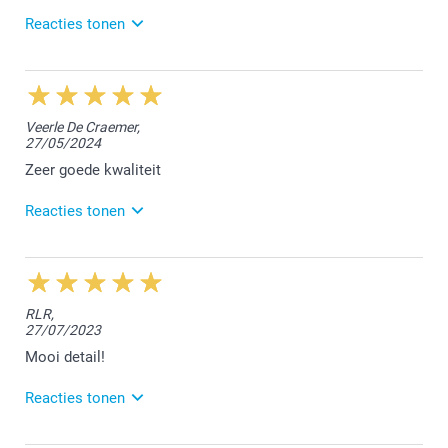
Reacties tonen
22/01/2025
14:40
Hey S.,
Veerle De Craemer,
27/05/2024
Hartelijk dank voor jouw mooie woorden! We zijn blij
dat jouw bestelling naar wens was. Geniet ervan!
Zeer goede kwaliteit
Vriendelijke groeten en beste wensen,
Reacties tonen
Chana @smartphoto
30/05/2024
11:15
Hey Veerle,
RLR,
27/07/2023
Hartelijk dank voor jouw mooie woorden! We zijn blij
dat jouw bestelling naar wens was. Geniet ervan!
Mooi detail!
Vriendelijke groeten,
Reacties tonen
Chana @smartphoto
1/08/2023