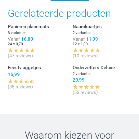
Wat een leuke reactie dat je ons geeft op Trustpilot
Gerelateerde producten
:-)
We vonden het fijn jouw bestelling te mogen
afwerken.
Papieren placemats
Naamkaartjes
Hartelijke groet!
8 varianten
2 varianten
Nathalie @smartphoto
Vanaf
16,80
Vanaf
11,99
24 x 0,70
12 x 1,00
(47 reviews)
(10 reviews)
Feestvlaggetjes
Onderzetters Deluxe
15,99
2 varianten
29,99
(35 reviews)
(55 reviews)
Waarom kiezen voor