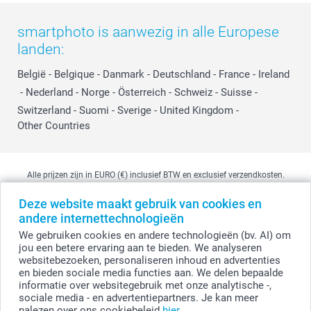
smartphoto is aanwezig in alle Europese
landen:
België
-
Belgique
-
Danmark
-
Deutschland
-
France
-
Ireland
-
Nederland
-
Norge
-
Österreich
-
Schweiz
-
Suisse
-
Switzerland
-
Suomi
-
Sverige
-
United Kingdom
-
Other Countries
Alle prijzen zijn in EURO (€) inclusief BTW en exclusief verzendkosten.
Deze website maakt gebruik van cookies en
andere internettechnologieën
© smartphoto group. Alle rechten voorbehouden
We gebruiken cookies en andere technologieën (bv. AI) om
smartphoto group NV.
Kwatrechtsteenweg 160, 9230 Wetteren, België
jou een betere ervaring aan te bieden. We analyseren
BTW-nummer BE 0405.706.755
websitebezoeken, personaliseren inhoud en advertenties
Ondernemingsnummer 0405.706.755.
en bieden sociale media functies aan. We delen bepaalde
Bankgegevens: IBAN BE71 2850 2711 5569 - BIC: GEBABEBB
informatie over websitegebruik met onze analytische -,
sociale media - en advertentiepartners. Je kan meer
nalezen over ons cookiebeleid
hier
.