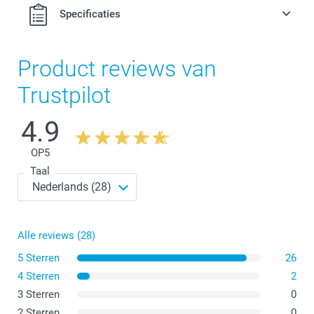
Gesuikerde hartjes
Specificaties
Gekleurde beertjes
Per 2 kg
Hier vind je de voedingsinformatie voor de
gummy
Product reviews van
beertjes & hartjes
Trustpilot
4.9
OP
5
Taal
Alle reviews (28)
5 Sterren
26
4 Sterren
2
3 Sterren
0
2 Sterren
0