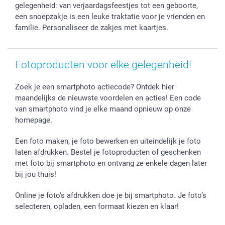
Vaderdag
Wettelijke garantie
Grote bestellingen
gelegenheid: van verjaardagsfeestjes tot een geboorte,
Verjaardag
Privacybeleid
Levering
een snoepzakje is een leuke traktatie voor je vrienden en
Geboorte
Cookiebeleid
Mijn orderstatus
familie. Personaliseer de zakjes met kaartjes.
Prijslijst
smartfriends
Jobs & Stages
Fotoproducten voor elke gelegenheid!
Investor Relations
Zoek je een smartphoto actiecode? Ontdek hier
maandelijks de nieuwste voordelen en acties! Een code
van smartphoto vind je elke maand opnieuw op onze
homepage.
Een foto maken, je foto bewerken en uiteindelijk je foto
laten afdrukken. Bestel je fotoproducten of geschenken
met foto bij smartphoto en ontvang ze enkele dagen later
bij jou thuis!
Online je foto's afdrukken doe je bij smartphoto. Je foto’s
selecteren, opladen, een formaat kiezen en klaar!