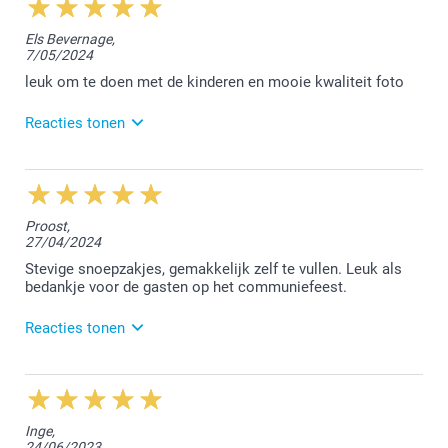
14:35
Dag Nikita,
Els Bevernage,
7/05/2024
Bedankt voor jouw positieve review op Trustpilot.
Geniet van de lekkere snoepjes!
leuk om te doen met de kinderen en mooie kwaliteit foto
Hartelijke groet!
Reacties tonen
Nathalie @smartphoto
16/05/2024
12:52
Dag Els,
Proost,
27/04/2024
Jouw review maakt ons blij :-)
Heel leuk om te lezen dat je dit samen opgevuld hebt
Stevige snoepzakjes, gemakkelijk zelf te vullen. Leuk als
met jouw kinderen!
bedankje voor de gasten op het communiefeest.
Hartelijke groet!
Reacties tonen
Nathalie @smartphoto
10/05/2024
13:32
Hey P.,
Inge,
24/06/2023