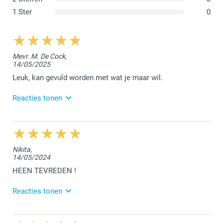
1 Ster
0
Mevr. M. De Cock,
14/05/2025
Leuk, kan gevuld worden met wat je maar wil.
Reacties tonen
20/05/2025
10:57
Hallo Marina,
Nikita,
14/05/2024
Wat fijn om te lezen dat je tevreden bent over onze
snoepzakjes. We vonden het fijn jouw bestelling te
HEEN TEVREDEN !
mogen afwerken.
Reacties tonen
Hartelijke groet!
Nathalie @smartphoto
17/05/2024