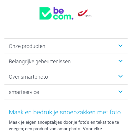
Onze producten
Kaartjes
Belangrijke gebeurtenissen
Fotogeschenken
Fotoboeken
Kerst
Over smartphoto
Fotoprints, Fotoposter & Fotoalbum met fotoprints
Baby
Canvas & Wanddecoratie
Huwelijk
Over smartphoto
smartservice
MyNameBook
Communie- en Lentefeest
Duurzaamheid
Smartphone cases
Geschenken voor haar
Sitemap
Contacteer ons
Stickers en Etiketten
Geschenken voor hem
Voorwaarden
smartgarantie
Maak en bedruk je snoepzakken met foto
Fotokaders, Decoratie en Snoepjes
Afstuderen
Herroepingsrecht
smartbonus
Maak je eigen snoepzakjes door je foto's en tekst toe te
Fotokalenders & Fotoagenda's
Moederdag
Klachtenregeling
Betalingsmogelijkheden
voegen; een product van smartphoto. Voor elke