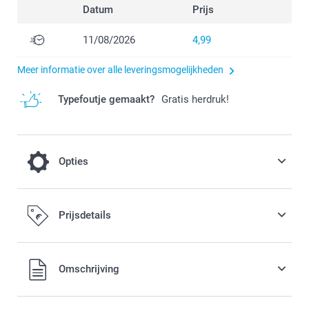
Datum
Prijs
11/08/2026
4,99
Meer informatie over alle leveringsmogelijkheden
Typefoutje gemaakt?
Gratis herdruk!
Opties
Vul je zakjes met lekkere snoepjes
Prijsdetails
15,99 / stuk
Alle prijzen zijn in EURO (€) inclusief BTW en exclusief
Omschrijving
verzendkosten.
Deel je zakjes gevuld met heerlijke en zoete snoepjes uit.