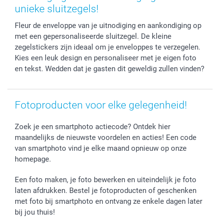
Fotokalenders & Fotoagenda's
Moederdag
Klachtenregeling
Betalingsmogelijkheden
unieke sluitzegels!
Vaderdag
Wettelijke garantie
Grote bestellingen
Fleur de enveloppe van je uitnodiging en aankondiging op
Verjaardag
Privacybeleid
Levering
met een gepersonaliseerde sluitzegel. De kleine
Geboorte
Cookiebeleid
Mijn orderstatus
zegelstickers zijn ideaal om je enveloppes te verzegelen.
Prijslijst
smartfriends
Kies een leuk design en personaliseer met je eigen foto
en tekst. Wedden dat je gasten dit geweldig zullen vinden?
Jobs & Stages
Investor Relations
Fotoproducten voor elke gelegenheid!
Zoek je een smartphoto actiecode? Ontdek hier
maandelijks de nieuwste voordelen en acties! Een code
van smartphoto vind je elke maand opnieuw op onze
homepage.
Een foto maken, je foto bewerken en uiteindelijk je foto
laten afdrukken. Bestel je fotoproducten of geschenken
met foto bij smartphoto en ontvang ze enkele dagen later
bij jou thuis!