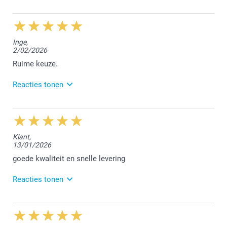
4/06/2026
11:43
Beste Ine,
Inge,
2/02/2026
Bedankt voor jouw review. We kijken ernaar uit om
jou in de toekomst opnieuw te mogen verwelkomen.
Ruime keuze.
Hartelijke groet!
Reacties tonen
Nathalie @smartphoto
17/03/2026
14:03
Beste Inge,
Klant,
13/01/2026
Bedankt voor jouw mooie 5 sterren review. Fijn om
te lezen dat je tevreden bent over de bestelde
goede kwaliteit en snelle levering
stickers.
Reacties tonen
Vriendelijke groet!
Nathalie @smartphoto
10/03/2026
13:41
Beste,