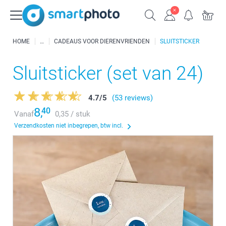
HOME
CADEAUS VOOR DIERENVRIENDEN
SLUITSTICKER
Sluitsticker (set van 24)
4.7
/
5
(53 reviews)
8,
40
Vanaf
0,35 / stuk
Verzendkosten niet inbegrepen, btw incl.