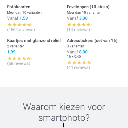
Redelijk goed bruikbaar
Een snelle duidelijke communicatie
Fotokaarten
Enveloppen (10 stuks)
Vriendelijke groet!
Ik blijf fan.! 🙂
Nathalie @smartphoto
Meer dan 10 varianten
Meer dan 10 varianten
Vanaf
1,59
Vanaf
3,00
(1564 reviews)
(14 reviews)
Kaartjes met glanzend reliëf
Adresstickers (set van 16)
2 varianten
3 varianten
1,99
Vanaf
8,00
16 x 0,45
(68 reviews)
(44 reviews)
Waarom kiezen voor
smartphoto
?