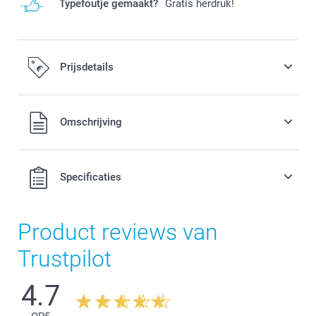
Typefoutje gemaakt?
Gratis herdruk!
Prijsdetails
Alle prijzen zijn in EURO (€) inclusief BTW en exclusief
Omschrijving
verzendkosten.
Specificaties
Product reviews van
Trustpilot
4.7