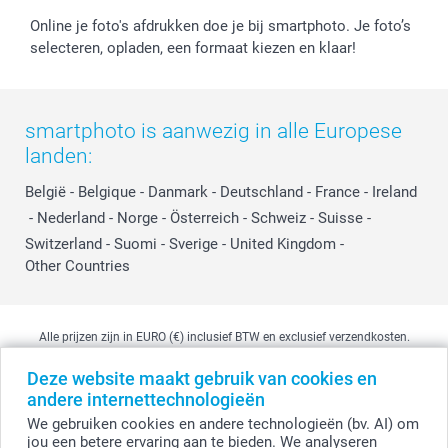
Online je foto's afdrukken doe je bij smartphoto. Je foto’s
selecteren, opladen, een formaat kiezen en klaar!
smartphoto is aanwezig in alle Europese
landen:
België
-
Belgique
-
Danmark
-
Deutschland
-
France
-
Ireland
-
Nederland
-
Norge
-
Österreich
-
Schweiz
-
Suisse
-
Switzerland
-
Suomi
-
Sverige
-
United Kingdom
-
Other Countries
Alle prijzen zijn in EURO (€) inclusief BTW en exclusief verzendkosten.
Deze website maakt gebruik van cookies en
andere internettechnologieën
© smartphoto group. Alle rechten voorbehouden
We gebruiken cookies en andere technologieën (bv. AI) om
smartphoto group NV.
Kwatrechtsteenweg 160, 9230 Wetteren, België
jou een betere ervaring aan te bieden. We analyseren