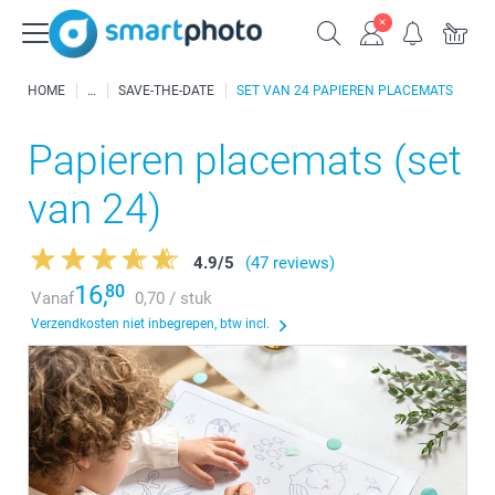
HOME
SAVE-THE-DATE
SET VAN 24 PAPIEREN PLACEMATS
Papieren placemats (set
van 24)
4.9
/
5
(47 reviews)
16,
80
Vanaf
0,70 / stuk
Verzendkosten niet inbegrepen, btw incl.