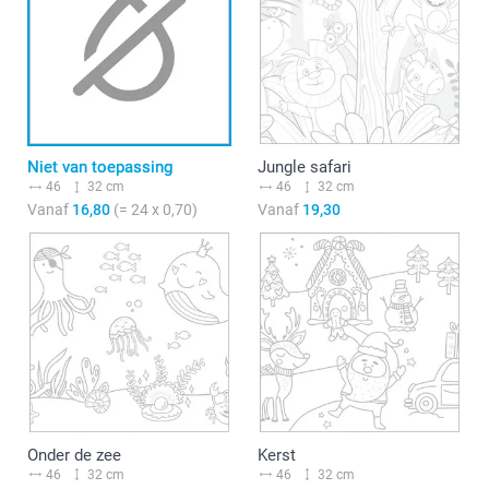
Niet van toepassing
Jungle safari
46
32 cm
46
32 cm
Vanaf
16,80
(= 24 x 0,70)
Vanaf
19,30
Onder de zee
Kerst
46
32 cm
46
32 cm