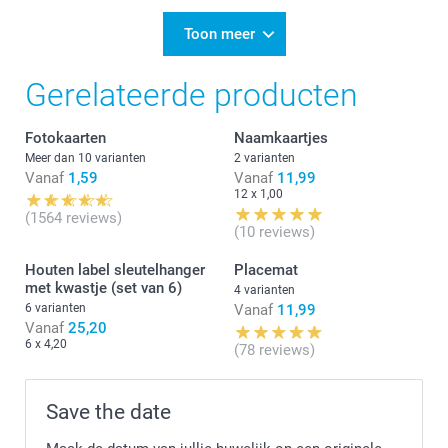
14:30
Dag Marie,
Toon meer
We zijn blij dat je heel tevreden bent met de bestelde
Gerelateerde producten
placemats. Geniet van de leuke herinneringen.
Vriendelijke groet!
Fotokaarten
Naamkaartjes
Nathalie @smartphoto
Meer dan 10 varianten
2 varianten
Vanaf
1,59
Vanaf
11,99
12 x 1,00
(1564 reviews)
(10 reviews)
Houten label sleutelhanger
Placemat
met kwastje (set van 6)
4 varianten
6 varianten
Vanaf
11,99
Vanaf
25,20
6 x 4,20
(78 reviews)
Save the date