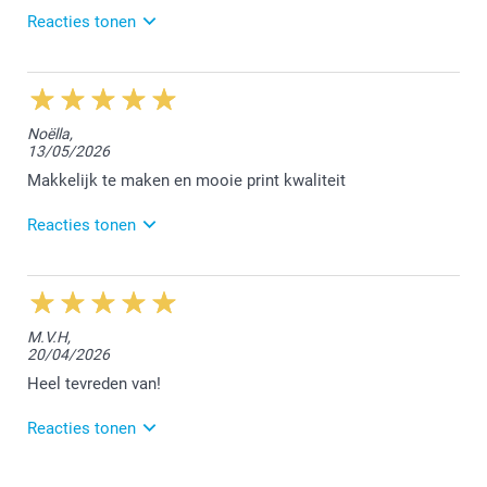
Reacties tonen
17/06/2026
13:07
Beste Bert,
Noëlla,
13/05/2026
Wat fijn dat je tevreden bent met de placemats. We
waarderen jouw feedback.
Makkelijk te maken en mooie print kwaliteit
Met vriendelijke groeten,
Reacties tonen
Lucie@smartphoto
28/05/2026
12:00
Dag Noëlla,
M.V.H,
20/04/2026
Bedankt voor jouw mooie 5 sterren review. We
vonden het fijn jouw bestelling te mogen afwerken.
Heel tevreden van!
Vriendelijke groet!
Reacties tonen
Nathalie @smartphoto
5/05/2026