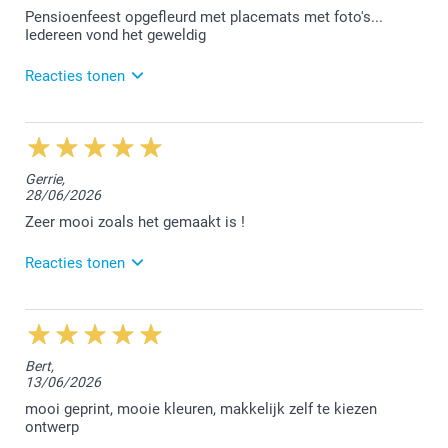
Pensioenfeest opgefleurd met placemats met foto's...
Iedereen vond het geweldig
Reacties tonen
3/08/2026
14:36
Dag Els,
Gerrie,
28/06/2026
Wat een leuke reactie dat ons stuurt, hier zijn we
heel erg blij mee :-)
Zeer mooi zoals het gemaakt is !
We vonden het fijn jouw bestelling te mogen
afwerken.
Reacties tonen
Hartelijke groet!
Nathalie @smartphoto
2/07/2026
11:26
Bedankt voor de mooie feedback, Mariane!
Bert,
13/06/2026
Met vriendelijke groeten,
Lucie@smartphoto
mooi geprint, mooie kleuren, makkelijk zelf te kiezen
ontwerp