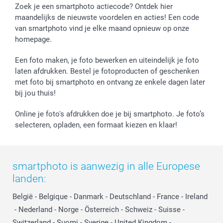
Zoek je een smartphoto actiecode? Ontdek hier
maandelijks de nieuwste voordelen en acties! Een code
van smartphoto vind je elke maand opnieuw op onze
homepage.
Een foto maken, je foto bewerken en uiteindelijk je foto
laten afdrukken. Bestel je fotoproducten of geschenken
met foto bij smartphoto en ontvang ze enkele dagen later
bij jou thuis!
Online je foto's afdrukken doe je bij smartphoto. Je foto’s
selecteren, opladen, een formaat kiezen en klaar!
smartphoto is aanwezig in alle Europese
landen:
België
-
Belgique
-
Danmark
-
Deutschland
-
France
-
Ireland
-
Nederland
-
Norge
-
Österreich
-
Schweiz
-
Suisse
-
Switzerland
-
Suomi
-
Sverige
-
United Kingdom
-