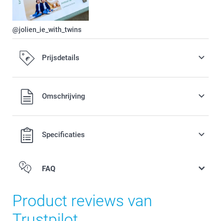
@jolien_ie_with_twins
Prijsdetails
Alle prijzen zijn in EURO (€) inclusief BTW en exclusief
Omschrijving
verzendkosten.
Specificaties
FAQ
Product reviews van
Trustpilot