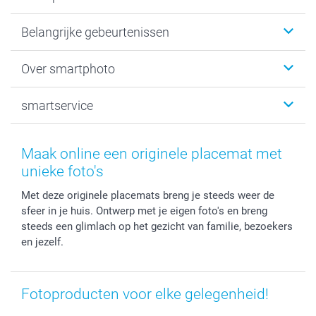
Kaartjes
Belangrijke gebeurtenissen
Fotogeschenken
Fotoboeken
Kerst
Over smartphoto
Fotoprints, Fotoposter & Fotoalbum met fotoprints
Baby
Canvas & Wanddecoratie
Huwelijk
Over smartphoto
smartservice
MyNameBook
Communie- en Lentefeest
Duurzaamheid
Smartphone cases
Geschenken voor haar
Sitemap
Contacteer ons
Stickers en Etiketten
Geschenken voor hem
Voorwaarden
smartgarantie
Maak online een originele placemat met
Fotokaders, Decoratie en Snoepjes
Afstuderen
Herroepingsrecht
smartbonus
unieke foto's
Fotokalenders & Fotoagenda's
Moederdag
Klachtenregeling
Betalingsmogelijkheden
Met deze originele placemats breng je steeds weer de
Vaderdag
Wettelijke garantie
Grote bestellingen
sfeer in je huis. Ontwerp met je eigen foto's en breng
Verjaardag
Privacybeleid
Levering
steeds een glimlach op het gezicht van familie, bezoekers
Geboorte
Cookiebeleid
Mijn orderstatus
en jezelf.
Prijslijst
smartfriends
Jobs & Stages
Fotoproducten voor elke gelegenheid!
Investor Relations