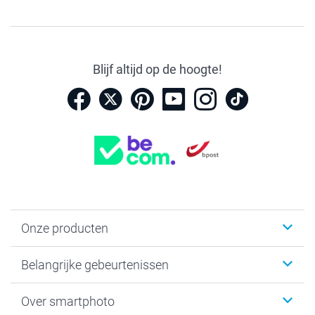
Blijf altijd op de hoogte!
Onze producten
Kaartjes
Belangrijke gebeurtenissen
Fotogeschenken
Fotoboeken
Kerst
Over smartphoto
Fotoprints, Fotoposter & Fotoalbum met fotoprints
Baby