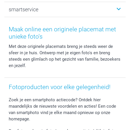
Canvas & Wanddecoratie
Huwelijk
Over smartphoto
smartservice
MyNameBook
Communie- en Lentefeest
Duurzaamheid
Smartphone cases
Geschenken voor haar
Sitemap
Contacteer ons
Stickers en Etiketten
Geschenken voor hem
Voorwaarden
smartgarantie
Maak online een originele placemat met
Fotokaders, Decoratie en Snoepjes
Afstuderen
Herroepingsrecht
smartbonus
unieke foto's
Fotokalenders & Fotoagenda's
Moederdag
Klachtenregeling
Betalingsmogelijkheden
Met deze originele placemats breng je steeds weer de
Vaderdag
Wettelijke garantie
Grote bestellingen
sfeer in je huis. Ontwerp met je eigen foto's en breng
Verjaardag
Privacybeleid
Levering
steeds een glimlach op het gezicht van familie, bezoekers
Geboorte
Cookiebeleid
Mijn orderstatus
en jezelf.
Prijslijst
smartfriends
Jobs & Stages
Fotoproducten voor elke gelegenheid!
Investor Relations
Zoek je een smartphoto actiecode? Ontdek hier
maandelijks de nieuwste voordelen en acties! Een code
van smartphoto vind je elke maand opnieuw op onze
homepage.