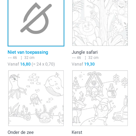
Niet van toepassing
Jungle safari
46
32 cm
46
32 cm
Vanaf
16,80
(= 24 x 0,70)
Vanaf
19,30
Onder de zee
Kerst