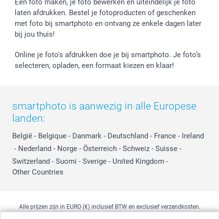
Een foto maken, je foto bewerken en uiteindelijk je foto
laten afdrukken. Bestel je fotoproducten of geschenken
met foto bij smartphoto en ontvang ze enkele dagen later
bij jou thuis!
Online je foto's afdrukken doe je bij smartphoto. Je foto’s
selecteren, opladen, een formaat kiezen en klaar!
smartphoto is aanwezig in alle Europese
landen:
België
-
Belgique
-
Danmark
-
Deutschland
-
France
-
Ireland
-
Nederland
-
Norge
-
Österreich
-
Schweiz
-
Suisse
-
Switzerland
-
Suomi
-
Sverige
-
United Kingdom
-
Other Countries
Alle prijzen zijn in EURO (€) inclusief BTW en exclusief verzendkosten.