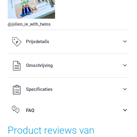
@jolien_ie_with_twins
Prijsdetails
Alle prijzen zijn in EURO (€) inclusief BTW en exclusief
Omschrijving
verzendkosten.
Specificaties
FAQ
Product reviews van