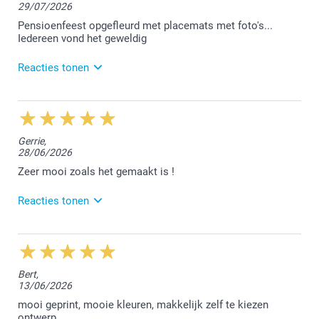
29/07/2026
Pensioenfeest opgefleurd met placemats met foto's...
Iedereen vond het geweldig
Reacties tonen
3/08/2026
14:36
Dag Els,
Gerrie,
28/06/2026
Wat een leuke reactie dat ons stuurt, hier zijn we
heel erg blij mee :-)
Zeer mooi zoals het gemaakt is !
We vonden het fijn jouw bestelling te mogen
afwerken.
Reacties tonen
Hartelijke groet!
Nathalie @smartphoto
2/07/2026
11:26
Bedankt voor de mooie feedback, Mariane!
Bert,
13/06/2026
Met vriendelijke groeten,
Lucie@smartphoto
mooi geprint, mooie kleuren, makkelijk zelf te kiezen
ontwerp