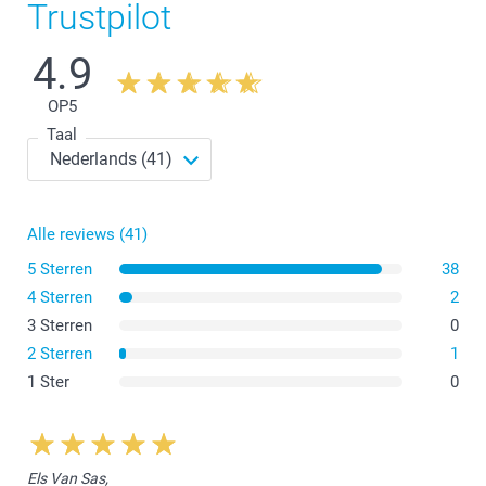
Trustpilot
4.9
OP
5
Taal
Alle reviews (41)
5 Sterren
38
4 Sterren
2
3 Sterren
0
2 Sterren
1
1 Ster
0
Els Van Sas,