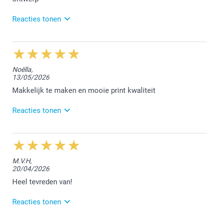
Reacties tonen
17/06/2026
13:07
Beste Bert,
Noëlla,
13/05/2026
Wat fijn dat je tevreden bent met de placemats. We
waarderen jouw feedback.
Makkelijk te maken en mooie print kwaliteit
Met vriendelijke groeten,
Reacties tonen
Lucie@smartphoto
28/05/2026
12:00
Dag Noëlla,
M.V.H,
20/04/2026
Bedankt voor jouw mooie 5 sterren review. We
vonden het fijn jouw bestelling te mogen afwerken.
Heel tevreden van!
Vriendelijke groet!
Reacties tonen
Nathalie @smartphoto