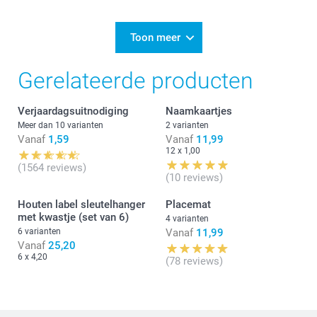
5/05/2026
14:30
Dag Marie,
Toon meer
We zijn blij dat je heel tevreden bent met de bestelde
Gerelateerde producten
placemats. Geniet van de leuke herinneringen.
Vriendelijke groet!
Verjaardagsuitnodiging
Naamkaartjes
Nathalie @smartphoto
Meer dan 10 varianten
2 varianten
Vanaf
1,59
Vanaf
11,99
12 x 1,00
(1564 reviews)
(10 reviews)
Houten label sleutelhanger
Placemat
met kwastje (set van 6)
4 varianten
6 varianten
Vanaf
11,99
Vanaf
25,20
6 x 4,20
(78 reviews)