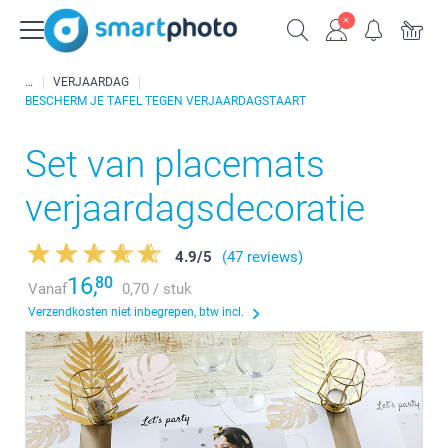
VERJAARDAG
BESCHERM JE TAFEL TEGEN VERJAARDAGSTAART
Set van placemats
verjaardagsdecoratie
4.9
/
5
(47 reviews)
16,
80
Vanaf
0,70 / stuk
Verzendkosten niet inbegrepen, btw incl.