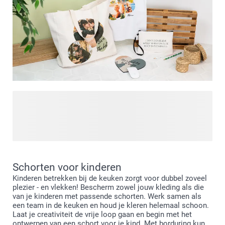
Bij smartphoto bieden we heel wat creatieve mogelijkheden
om niet alleen je keukenschort of tuinschort te
personaliseren, maar ook je badkamer en kleerkast! Of je
nu op zoek bent naar iets voor jezelf of naar een cadeautje
voor iemand anders - we bieden je tal van ideeën om
precies te vinden wat je zoekt. Met een
Schorten voor kinderen
Kinderen betrekken bij de keuken zorgt voor dubbel zoveel
voor je keuken, tuin, badkamer of garderobe creëer je
plezier - en vlekken! Bescherm zowel jouw kleding als die
eenvoudig je meest favoriete textielproducten.
van je kinderen met passende schorten. Werk samen als
een team in de keuken en houd je kleren helemaal schoon.
Laat je creativiteit de vrije loop gaan en begin met het
ontwerpen van een schort voor je kind. Met borduring kun