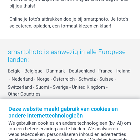
bij jou thuis!
Online je foto's afdrukken doe je bij smartphoto. Je foto’s
selecteren, opladen, een formaat kiezen en klaar!
smartphoto is aanwezig in alle Europese
landen:
België
-
Belgique
-
Danmark
-
Deutschland
-
France
-
Ireland
-
Nederland
-
Norge
-
Österreich
-
Schweiz
-
Suisse
-
Switzerland
-
Suomi
-
Sverige
-
United Kingdom
-
Other Countries
Deze website maakt gebruik van cookies en
andere internettechnologieën
Alle prijzen zijn in EURO (€) inclusief BTW en exclusief verzendkosten.
We gebruiken cookies en andere technologieën (bv. AI) om
jou een betere ervaring aan te bieden. We analyseren
websitebezoeken, personaliseren inhoud en advertenties
© smartphoto group. Alle rechten voorbehouden