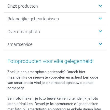
Onze producten
Kaartjes
Belangrijke gebeurtenissen
Fotogeschenken
Fotoboeken
Kerst
Over smartphoto
Fotoprints, Fotoposter & Fotoalbum met fotoprints
Baby
Canvas & Wanddecoratie
Huwelijk
Over smartphoto
smartservice
MyNameBook
Communie- en Lentefeest
Duurzaamheid
Smartphone cases
Geschenken voor haar
Sitemap
Contacteer ons
Stickers en Etiketten
Geschenken voor hem
Voorwaarden
smartgarantie
Fotoproducten voor elke gelegenheid!
Fotokaders, Decoratie en Snoepjes
Afstuderen
Herroepingsrecht
smartbonus
Fotokalenders & Fotoagenda's
Moederdag
Klachtenregeling
Betalingsmogelijkheden
Zoek je een smartphoto actiecode? Ontdek hier
maandelijks de nieuwste voordelen en acties! Een code
Vaderdag
Wettelijke garantie
Grote bestellingen
van smartphoto vind je elke maand opnieuw op onze
Verjaardag
Privacybeleid
Levering
homepage.
Geboorte
Cookiebeleid
Mijn orderstatus
Prijslijst
smartfriends
Een foto maken, je foto bewerken en uiteindelijk je foto
Jobs & Stages
laten afdrukken. Bestel je fotoproducten of geschenken
met foto bij smartphoto en ontvang ze enkele dagen later
Investor Relations