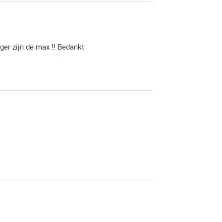
heel erg blij mee. Ik wens je nog heel veel
ger zijn de max !! Bedankt
an de mooie herinneringen!
 Maak er nog een 'foto-creatieve' winter van!