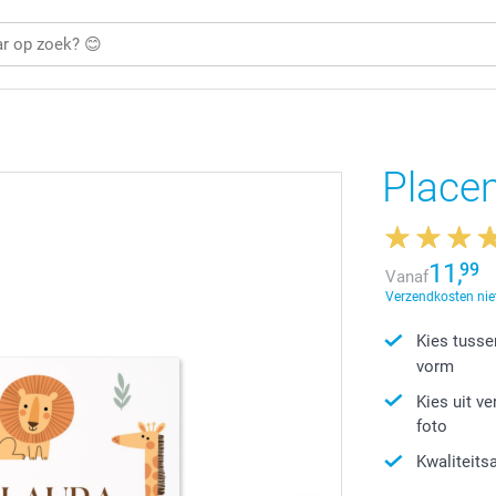
Place
11,
99
Vanaf
Verzendkosten niet
Kies tusse
vorm
Kies uit v
foto
Kwaliteits