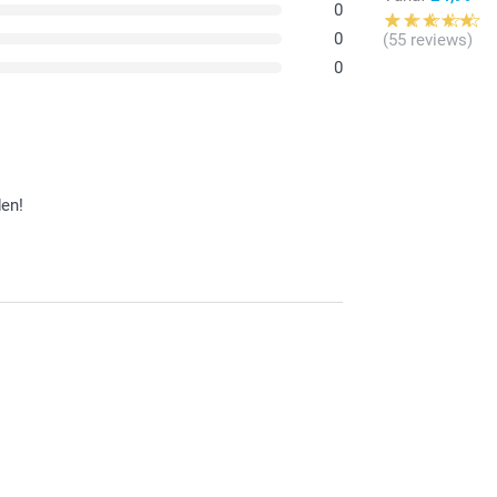
0
Vermijd 
Maak je
0
(55 reviews)
voorkome
0
Was het 
Hou het 
kookplate
den!
en dat je tevreden bent over de bestelde
e mogen verwelkomen.