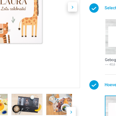
Selec
Gebog
40,6
Hoeve