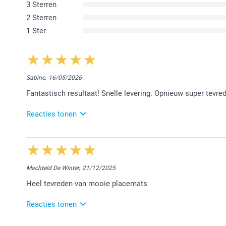
3 Sterren
2 Sterren
1 Ster
Sabine,
16/05/2026
Fantastisch resultaat! Snelle levering. Opnieuw super tevre
Reacties tonen
29/05/2026
11:43
Beste Sabine,
Machteld De Winter,
21/12/2025
Hartelijk dank voor jouw positieve review. Blij te lez
Heel tevreden van mooie placemats
placemat. We hopen jou in de toekomst opnieuw t
Vriendelijke groet!
Reacties tonen
Nathalie @smartphoto