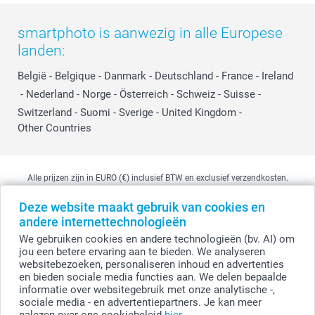
smartphoto is aanwezig in alle Europese
landen:
België
-
Belgique
-
Danmark
-
Deutschland
-
France
-
Ireland
-
Nederland
-
Norge
-
Österreich
-
Schweiz
-
Suisse
-
Switzerland
-
Suomi
-
Sverige
-
United Kingdom
-
Other Countries
Alle prijzen zijn in EURO (€) inclusief BTW en exclusief verzendkosten.
Deze website maakt gebruik van cookies en
andere internettechnologieën
© smartphoto group. Alle rechten voorbehouden
We gebruiken cookies en andere technologieën (bv. AI) om
smartphoto group NV.
Kwatrechtsteenweg 160, 9230 Wetteren, België
jou een betere ervaring aan te bieden. We analyseren
BTW-nummer BE 0405.706.755
websitebezoeken, personaliseren inhoud en advertenties
Ondernemingsnummer 0405.706.755.
en bieden sociale media functies aan. We delen bepaalde
Bankgegevens: IBAN BE71 2850 2711 5569 - BIC: GEBABEBB
informatie over websitegebruik met onze analytische -,
sociale media - en advertentiepartners. Je kan meer