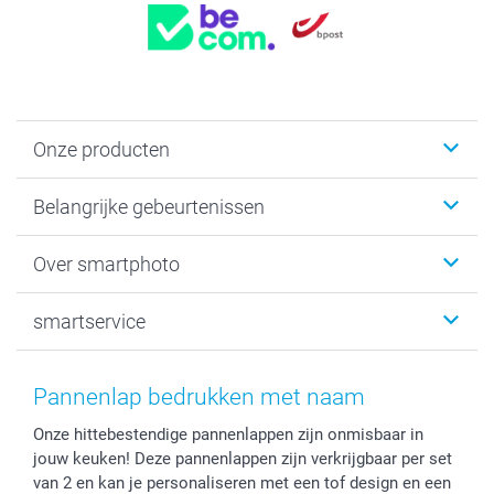
Onze producten
Kaartjes
Belangrijke gebeurtenissen
Fotogeschenken
Fotoboeken
Kerst
Over smartphoto
Fotoprints, Fotoposter & Fotoalbum met fotoprints
Baby
Canvas & Wanddecoratie
Huwelijk
Over smartphoto
smartservice
MyNameBook
Communie- en Lentefeest
Duurzaamheid
Smartphone cases
Geschenken voor haar
Sitemap
Contacteer ons
Stickers en Etiketten
Geschenken voor hem
Voorwaarden
smartgarantie
Pannenlap bedrukken met naam
Fotokaders, Decoratie en Snoepjes
Afstuderen
Herroepingsrecht
smartbonus
Onze hittebestendige pannenlappen zijn onmisbaar in
Fotokalenders & Fotoagenda's
Moederdag
Klachtenregeling
Betalingsmogelijkheden
jouw keuken! Deze pannenlappen zijn verkrijgbaar per set
Vaderdag
Wettelijke garantie
Grote bestellingen
van 2 en kan je personaliseren met een tof design en een