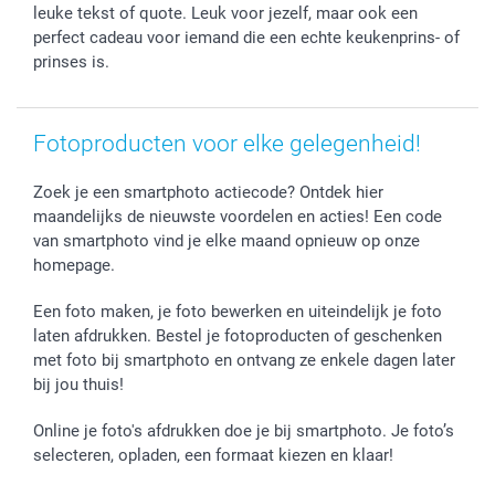
Verjaardag
Privacybeleid
Levering
leuke tekst of quote. Leuk voor jezelf, maar ook een
Geboorte
Cookiebeleid
Mijn orderstatus
perfect cadeau voor iemand die een echte keukenprins- of
prinses is.
Prijslijst
smartfriends
Jobs & Stages
Investor Relations
Fotoproducten voor elke gelegenheid!
Zoek je een smartphoto actiecode? Ontdek hier
maandelijks de nieuwste voordelen en acties! Een code
van smartphoto vind je elke maand opnieuw op onze
homepage.
Een foto maken, je foto bewerken en uiteindelijk je foto
laten afdrukken. Bestel je fotoproducten of geschenken
met foto bij smartphoto en ontvang ze enkele dagen later
bij jou thuis!
Online je foto's afdrukken doe je bij smartphoto. Je foto’s
selecteren, opladen, een formaat kiezen en klaar!