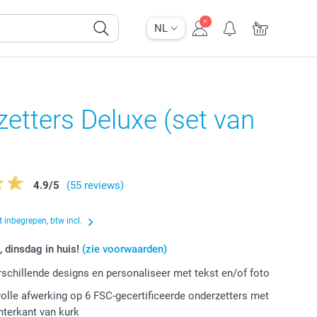
NL
etters Deluxe (set van
4.9
/
5
(55 reviews)
 inbegrepen, btw incl.
, dinsdag in huis!
(zie voorwaarden)
erschillende designs en personaliseer met tekst en/of foto
volle afwerking op 6 FSC-gecertificeerde onderzetters met
chterkant van kurk