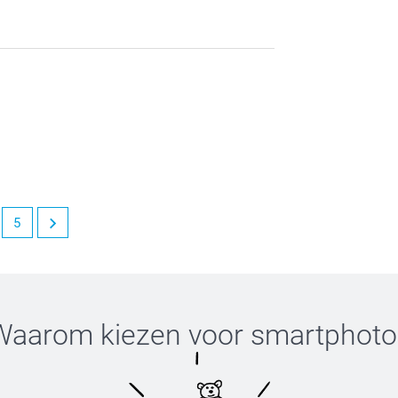
 producten. We kijken ernaar uit om jou in de
5
et is een genoegen om klanten als jou te mogen
Waarom kiezen voor
smartphoto