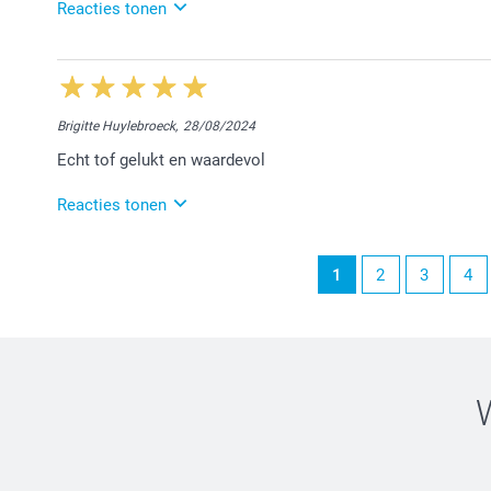
Hartelijke groeten,
Reacties tonen
Chana @smartphoto
8/05/2025
14:36
Dag Greta,
Brigitte Huylebroeck,
28/08/2024
Wij zijn erg blij dat je tevreden bent met je bestelde
Echt tof gelukt en waardevol
toekomst opnieuw te mogen verwelkomen.
Nog een fijne dag!
Reacties tonen
Nathalie @smartphoto
28/08/2024
1
2
3
4
14:10
Dag Brigitte,
Hartelijk dank voor jouw eerlijke, lieve woorden. H
helpen met hun fotocreaties. Geniet ervan!
Vriendelijke groeten,
Chana @smartphoto