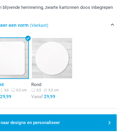
 blijvende herinnering, zwarte kartonnen doos inbegrepen
teer een vorm
(Vierkant)
nt
Rond
9,6
9,5 cm
0,5 cm
0,5
29,99
Vanaf
29,99
 naar designs en personaliseer