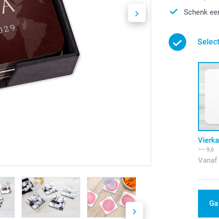
Schenk een
Selec
Vierka
9,6
Vanaf
Ga