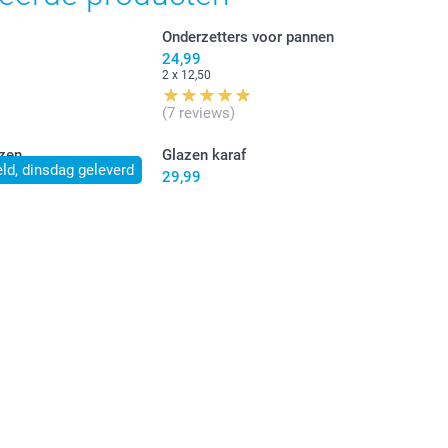
Onderzetters voor pannen
24,99
2 x 12,50
(7 reviews)
zen
Glazen karaf
ld, dinsdag geleverd
29,99