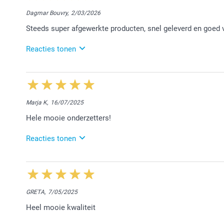
Dagmar Bouvry,
2/03/2026
Steeds super afgewerkte producten, snel geleverd en goed 
Reacties tonen
31/03/2026
13:41
Hallo Dagmar,
Marja K,
16/07/2025
Bedankt voor jouw lovende woorden. Blij te lezen dat
Hele mooie onderzetters!
levering en de verpakking van jouw bestelling.
Nog een prettige dag!
Reacties tonen
Nathalie @smartphoto
16/07/2025
14:35
Hey Marja,
GRETA,
7/05/2025
Wat een fijne feedback om te mogen ontvangen! We h
Heel mooie kwaliteit
mogen zijn. Geniet van jouw creatie!