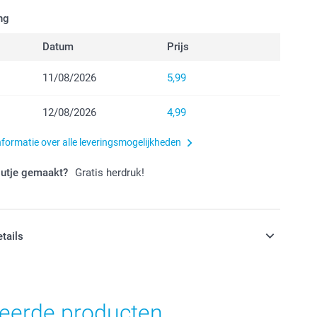
ng
Datum
Prijs
11/08/2026
5,99
12/08/2026
4,99
nformatie over alle leveringsmogelijkheden
outje gemaakt?
Gratis herdruk!
etails
jn in EURO (€) inclusief BTW en exclusief verzendkosten.
teerde producten