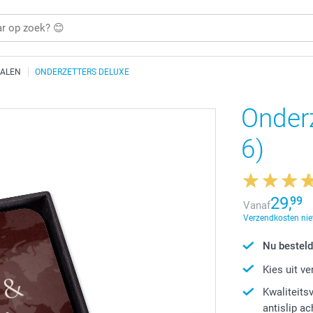
IALEN
ONDERZETTERS DELUXE
Onderz
6)
29,
99
Vanaf
Verzendkosten niet
Nu besteld
Kies uit v
Kwaliteits
antislip a