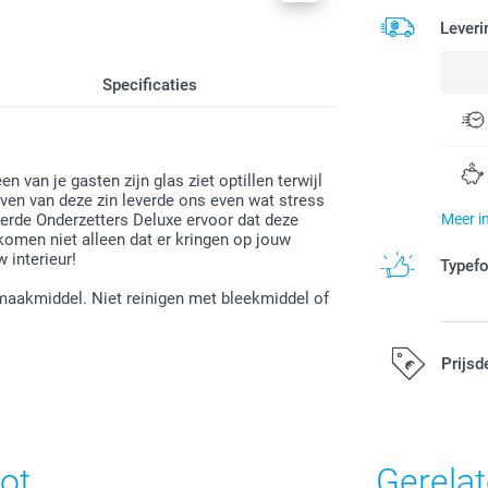
Leveri
Specificaties
n van je gasten zijn glas ziet optillen terwijl
ijven van deze zin leverde ons even wat stress
erde Onderzetters Deluxe ervoor dat deze
Meer i
omen niet alleen dat er kringen op jouw
 interieur!
Typef
aakmiddel. Niet reinigen met bleekmiddel of
Prijsd
Alle prijzen zi
ot
Gerela