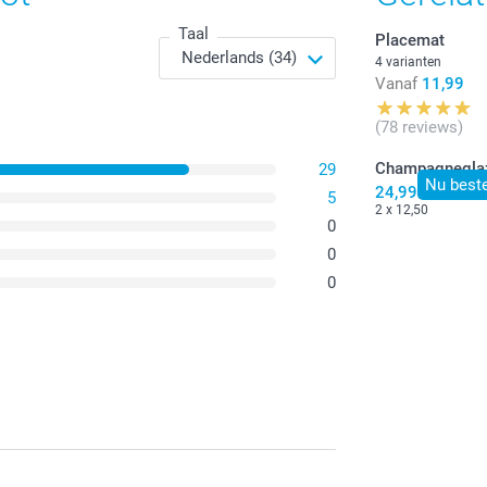
Taal
Placemat
4 varianten
Vanaf
11,99
(78 reviews)
Champagnegla
29
Nu beste
24,99
5
2 x 12,50
0
0
0