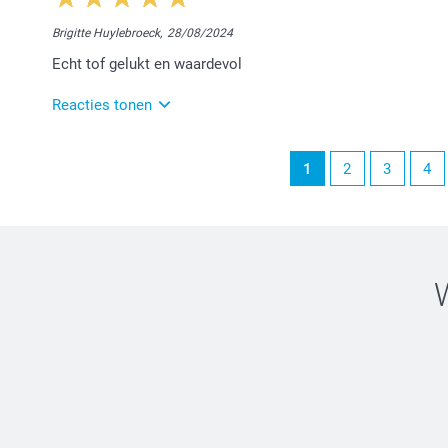
Dag Greta,
Brigitte Huylebroeck,
28/08/2024
Wij zijn erg blij dat je tevreden bent met je bestelde
Echt tof gelukt en waardevol
toekomst opnieuw te mogen verwelkomen.
Nog een fijne dag!
Reacties tonen
Nathalie @smartphoto
28/08/2024
1
2
3
4
14:10
Dag Brigitte,
Hartelijk dank voor jouw eerlijke, lieve woorden. H
helpen met hun fotocreaties. Geniet ervan!
Vriendelijke groeten,
Chana @smartphoto