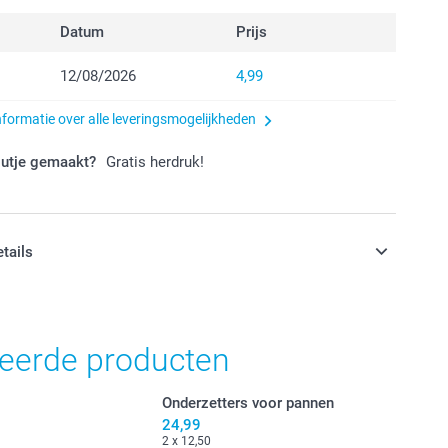
Datum
Prijs
12/08/2026
4,99
nformatie over alle leveringsmogelijkheden
outje gemaakt?
Gratis herdruk!
etails
jn in EURO (€) inclusief BTW en exclusief verzendkosten.
teerde producten
Onderzetters voor pannen
24,99
2 x 12,50