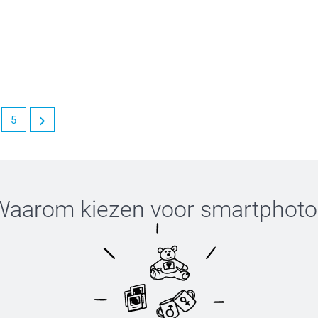
 producten. We kijken ernaar uit om jou in de
5
et is een genoegen om klanten als jou te mogen
Waarom kiezen voor
smartphoto