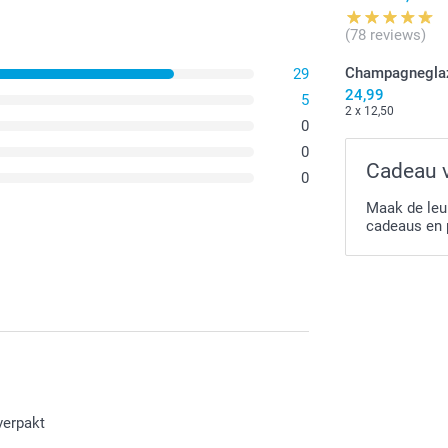
(78 reviews)
Champagnegla
29
24,99
5
2 x 12,50
0
0
Cadeau 
0
Maak de leu
cadeaus en 
verpakt