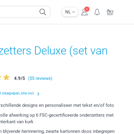
NL
etters Deluxe (set van
4.9
/
5
(55 reviews)
 inbegrepen, btw incl.
erschillende designs en personaliseer met tekst en/of foto
volle afwerking op 6 FSC-gecertificeerde onderzetters met
chterkant van kurk
 blijvende herinnering, zwarte kartonnen doos inbegrepen