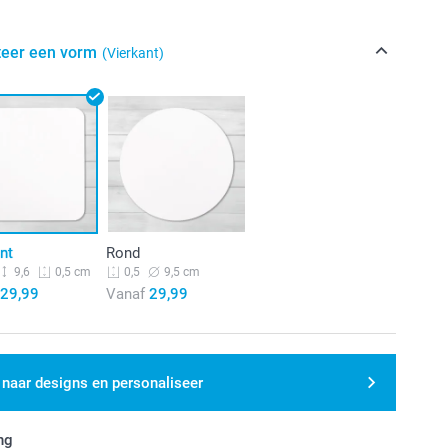
teer een vorm
(Vierkant)
nt
Rond
9,6
9,5 cm
0,5 cm
0,5
29,99
Vanaf
29,99
 naar designs en personaliseer
ng