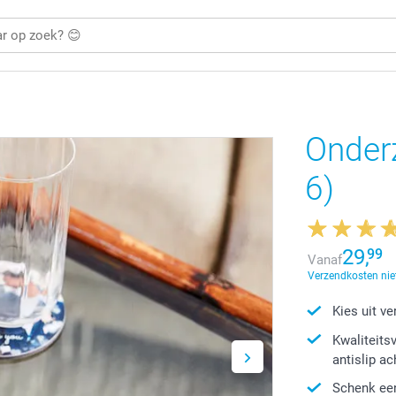
Onderz
6)
29,
99
Vanaf
Verzendkosten niet
Kies uit v
Kwaliteits
antislip a
Schenk een