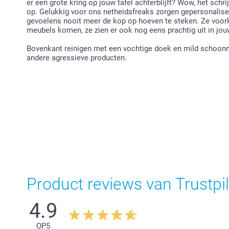
er een grote kring op jouw tafel achterblijft? Wow, het schr
op. Gelukkig voor ons netheidsfreaks zorgen gepersonalise
gevoelens nooit meer de kop op hoeven te steken. Ze voork
meubels komen, ze zien er ook nog eens prachtig uit in jouw
Bovenkant reinigen met een vochtige doek en mild schoonm
andere agressieve producten.
Product reviews van Trustpil
4.9
OP
5