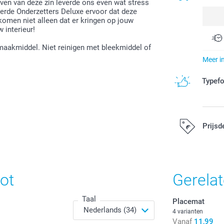
ijven van deze zin leverde ons even wat stress
erde Onderzetters Deluxe ervoor dat deze
omen niet alleen dat er kringen op jouw
 interieur!
aakmiddel. Niet reinigen met bleekmiddel of
Meer i
Typef
Prijsd
Alle prijzen zi
ot
Gerela
Taal
Placemat
4 varianten
Vanaf
11,99