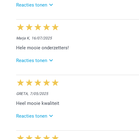
Reacties tonen
31/03/2026
13:41
Hallo Dagmar,
Marja K,
16/07/2025
Bedankt voor jouw lovende woorden. Blij te lezen dat
Hele mooie onderzetters!
levering en de verpakking van jouw bestelling.
Nog een prettige dag!
Reacties tonen
Nathalie @smartphoto
16/07/2025
14:35
Hey Marja,
GRETA,
7/05/2025
Wat een fijne feedback om te mogen ontvangen! We h
Heel mooie kwaliteit
mogen zijn. Geniet van jouw creatie!
Hartelijke groeten,
Reacties tonen
Chana @smartphoto
8/05/2025
14:36