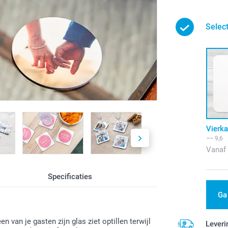
Selec
Vierka
9,6
Vanaf
Specificaties
Ga
n van je gasten zijn glas ziet optillen terwijl
Leveri