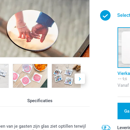
Selec
Vierka
9,6
Vanaf
Specificaties
Ga
n van je gasten zijn glas ziet optillen terwijl
Leveri