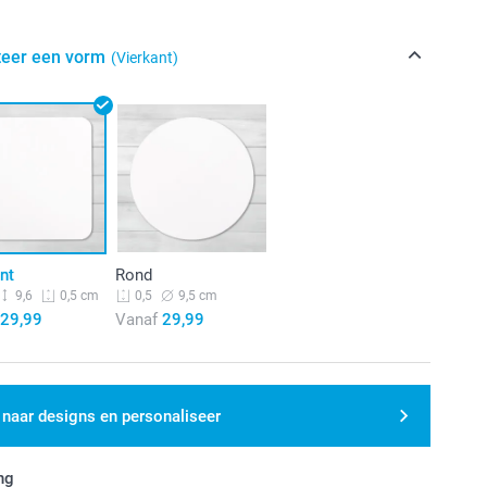
teer een vorm
(Vierkant)
nt
Rond
9,6
9,5 cm
0,5 cm
0,5
29,99
Vanaf
29,99
 naar designs en personaliseer
ng