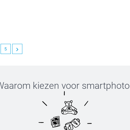
 producten. We kijken ernaar uit om jou in de
5
et is een genoegen om klanten als jou te mogen
Waarom kiezen voor
smartphoto