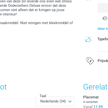
ijven van deze zin leverde ons even wat stress
erde Onderzetters Deluxe ervoor dat deze
omen niet alleen dat er kringen op jouw
 interieur!
aakmiddel. Niet reinigen met bleekmiddel of
Meer i
Typef
Prijsd
Alle prijzen zi
ot
Gerela
Taal
Placemat
4 varianten
Vanaf
11,99