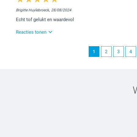
Dag Greta,
Brigitte Huylebroeck,
28/08/2024
Wij zijn erg blij dat je tevreden bent met je bestelde
Echt tof gelukt en waardevol
toekomst opnieuw te mogen verwelkomen.
Nog een fijne dag!
Reacties tonen
Nathalie @smartphoto
28/08/2024
1
2
3
4
14:10
Dag Brigitte,
Hartelijk dank voor jouw eerlijke, lieve woorden. H
helpen met hun fotocreaties. Geniet ervan!
Vriendelijke groeten,
Chana @smartphoto