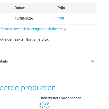
Datum
Prijs
12/08/2026
4,99
nformatie over alle leveringsmogelijkheden
outje gemaakt?
Gratis herdruk!
etails
jn in EURO (€) inclusief BTW en exclusief verzendkosten.
teerde producten
Onderzetters voor pannen
24,99
2 x 12,50