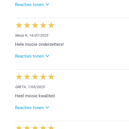
Reacties tonen
31/03/2026
13:41
Hallo Dagmar,
Marja K,
16/07/2025
Bedankt voor jouw lovende woorden. Blij te lezen dat
Hele mooie onderzetters!
levering en de verpakking van jouw bestelling.
Nog een prettige dag!
Reacties tonen
Nathalie @smartphoto
16/07/2025
14:35
Hey Marja,
GRETA,
7/05/2025
Wat een fijne feedback om te mogen ontvangen! We h
Heel mooie kwaliteit
mogen zijn. Geniet van jouw creatie!
Hartelijke groeten,
Reacties tonen
Chana @smartphoto
8/05/2025
14:36