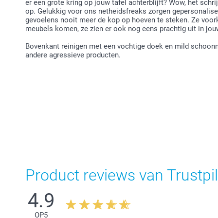
er een grote kring op jouw tafel achterblijft? Wow, het schr
op. Gelukkig voor ons netheidsfreaks zorgen gepersonalise
gevoelens nooit meer de kop op hoeven te steken. Ze voork
meubels komen, ze zien er ook nog eens prachtig uit in jouw
Bovenkant reinigen met een vochtige doek en mild schoonm
andere agressieve producten.
Product reviews van Trustpil
4.9
OP
5