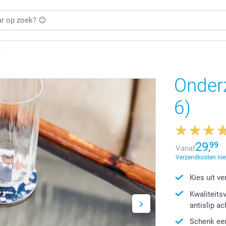
E
Onderz
6)
29,
99
Vanaf
Verzendkosten niet
Kies uit v
Kwaliteits
antislip a
Schenk een