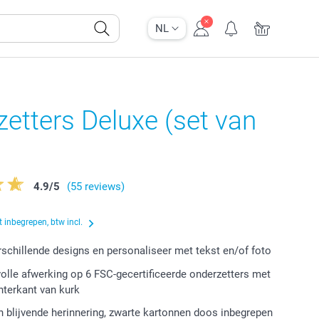
NL
etters Deluxe (set van
4.9
/
5
(55 reviews)
 inbegrepen, btw incl.
erschillende designs en personaliseer met tekst en/of foto
volle afwerking op 6 FSC-gecertificeerde onderzetters met
chterkant van kurk
 blijvende herinnering, zwarte kartonnen doos inbegrepen