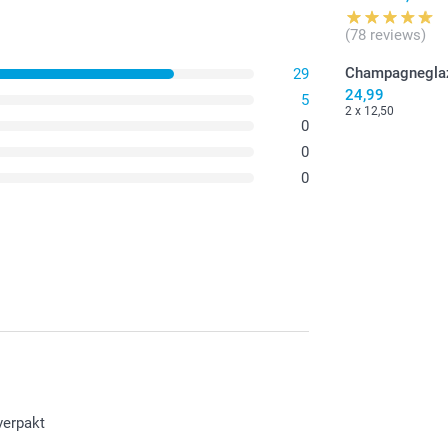
(78 reviews)
Champagnegla
29
24,99
5
2 x 12,50
0
0
0
verpakt