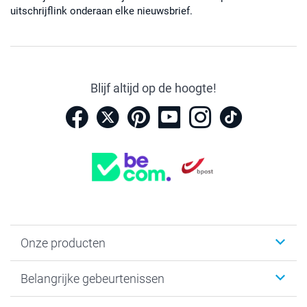
uitschrijflink onderaan elke nieuwsbrief.
Blijf altijd op de hoogte!
Onze producten
Kaartjes
Belangrijke gebeurtenissen
Fotogeschenken
Fotoboeken
Kerst