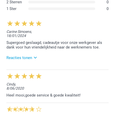
2 Sterren
0
1 Ster
0
Carine Simoens,
18/01/2024
Supergoed geslaagd, cadeautje voor onze werkgever als
dank voor hun vriendelijkheid naar de werknemers toe.
Reacties tonen
23/01/2024
13:50
Dag Carine,
Cindy,
8/06/2020
Bedankt voor jouw mooie review. Wat een leuk en
nuttig cadeautje voor de werknemers.
Heel mooi,goede service & goede kwaliteit!
Ik hoop dat ze er bij mee zijn :-)
Vriendelijke groet!
Nathalie @smartphoto