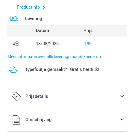
Productinfo
Levering
Datum
Prijs
13/08/2026
4,99
Meer informatie over alle leveringsmogelijkheden
Typefoutje gemaakt?
Gratis herdruk!
Prijsdetails
Alle prijzen zijn in EURO (€) inclusief BTW en exclusief
Omschrijving
verzendkosten.