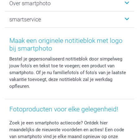
Over smartphoto
Fotoprints, Fotoposter & Fotoalbum met fotoprints
Baby
Canvas & Wanddecoratie
Huwelijk
Over smartphoto
smartservice
MyNameBook
Communie- en Lentefeest
Duurzaamheid
Smartphone cases
Geschenken voor haar
Sitemap
Contacteer ons
Stickers en Etiketten
Geschenken voor hem
Voorwaarden
smartgarantie
Maak een originele notitieblok met logo
Fotokaders, Decoratie en Snoepjes
Afstuderen
Herroepingsrecht
smartbonus
bij smartphoto
Fotokalenders & Fotoagenda's
Moederdag
Klachtenregeling
Betalingsmogelijkheden
Bestel je gepersonaliseerd notitieblok door simpelweg
Vaderdag
Wettelijke garantie
Grote bestellingen
jouw foto's en tekst toe te voegen; een product van
Verjaardag
Privacybeleid
Levering
smartphoto. Of je nu familiefoto's of foto's van je laatste
Geboorte
Cookiebeleid
Mijn orderstatus
vakantie toevoegt, deze notitieblok zal je werkdag
Prijslijst
smartfriends
opfleuren.
Jobs & Stages
Investor Relations
Fotoproducten voor elke gelegenheid!
Zoek je een smartphoto actiecode? Ontdek hier
maandelijks de nieuwste voordelen en acties! Een code
van smartphoto vind je elke maand opnieuw op onze