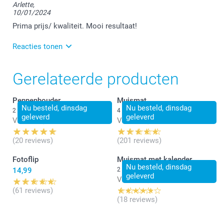
Arlette,
10/01/2024
Prima prijs/ kwaliteit. Mooi resultaat!
Reacties tonen
19/01/2024
Gerelateerde producten
13:23
Hallo Arlette,
Pennenhouder
Muismat
Hartelijk dank voor jouw mooie woorden. We kijken
Nu besteld, dinsdag
Nu besteld, dinsdag
2 varianten
4 varianten
ernaar uit om jou in de toekomst opnieuw te mogen
geleverd
geleverd
Vanaf
14,99
Vanaf
12,49
verwelkomen.
(20 reviews)
(201 reviews)
Vriendelijke groet!
Nathalie @smartphoto
Fotoflip
Muismat met kalender
Nu besteld, dinsdag
14,99
2 varianten
geleverd
Vanaf
14,99
(61 reviews)
(18 reviews)