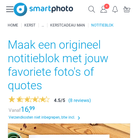
HOME
KERST
KERSTCADEAU MAN
NOTITIEBLOK
Maak een origineel
notitieblok met jouw
favoriete foto's of
quotes
4.5
/
5
(8 reviews)
16,
99
Vanaf
Verzendkosten niet inbegrepen, btw incl.