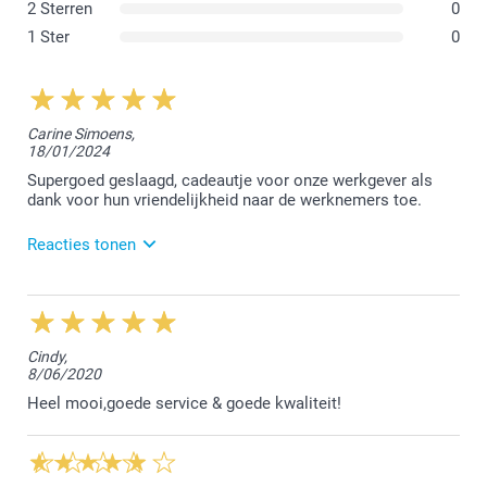
2 Sterren
0
1 Ster
0
Carine Simoens,
18/01/2024
Supergoed geslaagd, cadeautje voor onze werkgever als
dank voor hun vriendelijkheid naar de werknemers toe.
Reacties tonen
23/01/2024
13:50
Dag Carine,
Cindy,
8/06/2020
Bedankt voor jouw mooie review. Wat een leuk en
nuttig cadeautje voor de werknemers.
Heel mooi,goede service & goede kwaliteit!
Ik hoop dat ze er bij mee zijn :-)
Vriendelijke groet!
Nathalie @smartphoto