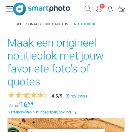
GEPERSONALISEERDE CADEAUS
NOTITIEBLOK
Maak een origineel
notitieblok met jouw
favoriete foto's of
quotes
4.5
/
5
(8 reviews)
16,
99
Vanaf
Verzendkosten niet inbegrepen, btw incl.