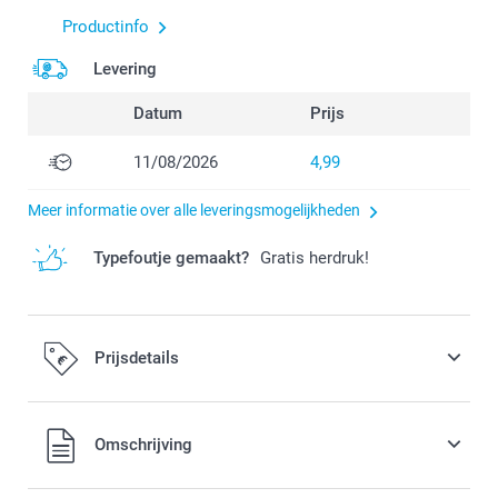
Productinfo
Levering
Datum
Prijs
11/08/2026
4,99
Meer informatie over alle leveringsmogelijkheden
Typefoutje gemaakt?
Gratis herdruk!
Prijsdetails
Alle prijzen zijn in EURO (€) inclusief BTW en exclusief
Omschrijving
verzendkosten.