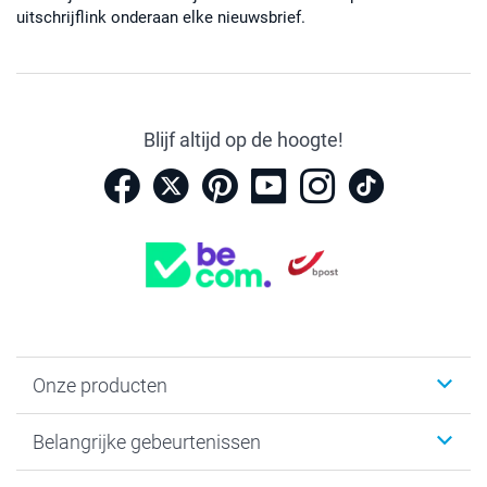
uitschrijflink onderaan elke nieuwsbrief.
Blijf altijd op de hoogte!
Onze producten
Kaartjes
Belangrijke gebeurtenissen
Fotogeschenken
Fotoboeken
Kerst