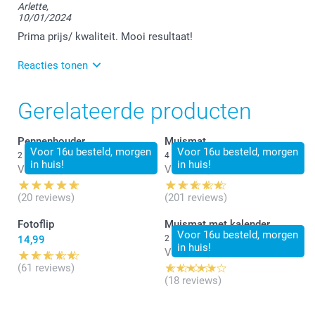
Arlette,
10/01/2024
Prima prijs/ kwaliteit. Mooi resultaat!
Reacties tonen
19/01/2024
Gerelateerde producten
13:23
Hallo Arlette,
Pennenhouder
Muismat
Hartelijk dank voor jouw mooie woorden. We kijken
Voor 16u besteld, morgen
Voor 16u besteld, morgen
2 varianten
4 varianten
ernaar uit om jou in de toekomst opnieuw te mogen
in huis!
in huis!
Vanaf
14,99
Vanaf
12,49
verwelkomen.
(20 reviews)
(201 reviews)
Vriendelijke groet!
Nathalie @smartphoto
Fotoflip
Muismat met kalender
Voor 16u besteld, morgen
14,99
2 varianten
in huis!
Vanaf
14,99
(61 reviews)
(18 reviews)