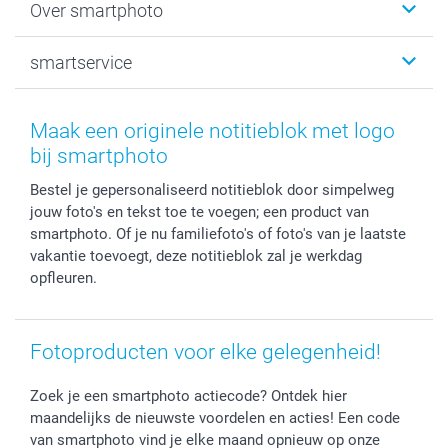
Over smartphoto
Fotoprints, Fotoposter & Fotoalbum met fotoprints
Baby
Canvas & Wanddecoratie
Huwelijk
Over smartphoto
smartservice
MyNameBook
Communie- en Lentefeest
Duurzaamheid
Smartphone cases
Geschenken voor haar
Sitemap
Contacteer ons
Stickers en Etiketten
Geschenken voor hem
Voorwaarden
smartgarantie
Maak een originele notitieblok met logo
Fotokaders, Decoratie en Snoepjes
Afstuderen
Herroepingsrecht
smartbonus
bij smartphoto
Fotokalenders & Fotoagenda's
Moederdag
Klachtenregeling
Betalingsmogelijkheden
Bestel je gepersonaliseerd notitieblok door simpelweg
Vaderdag
Wettelijke garantie
Grote bestellingen
jouw foto's en tekst toe te voegen; een product van
Verjaardag
Privacybeleid
Levering
smartphoto. Of je nu familiefoto's of foto's van je laatste
Geboorte
Cookiebeleid
Mijn orderstatus
vakantie toevoegt, deze notitieblok zal je werkdag
Prijslijst
smartfriends
opfleuren.
Jobs & Stages
Investor Relations
Fotoproducten voor elke gelegenheid!
Zoek je een smartphoto actiecode? Ontdek hier
maandelijks de nieuwste voordelen en acties! Een code
van smartphoto vind je elke maand opnieuw op onze