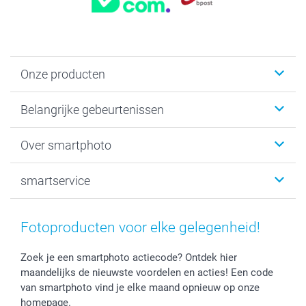
Onze producten
Kaartjes
Belangrijke gebeurtenissen
Fotogeschenken
Fotoboeken
Kerst
Over smartphoto
Fotoprints, Fotoposter & Fotoalbum met fotoprints
Baby
Canvas & Wanddecoratie
Huwelijk
Over smartphoto
smartservice
MyNameBook
Communie- en Lentefeest
Duurzaamheid
Smartphone cases
Geschenken voor haar
Sitemap
Contacteer ons
Stickers en Etiketten
Geschenken voor hem
Voorwaarden
smartgarantie
Fotoproducten voor elke gelegenheid!
Fotokaders, Decoratie en Snoepjes
Afstuderen
Herroepingsrecht
smartbonus
Fotokalenders & Fotoagenda's
Moederdag
Klachtenregeling
Betalingsmogelijkheden
Zoek je een smartphoto actiecode? Ontdek hier
maandelijks de nieuwste voordelen en acties! Een code
Vaderdag
Wettelijke garantie
Grote bestellingen
van smartphoto vind je elke maand opnieuw op onze
Verjaardag
Privacybeleid
Levering
homepage.