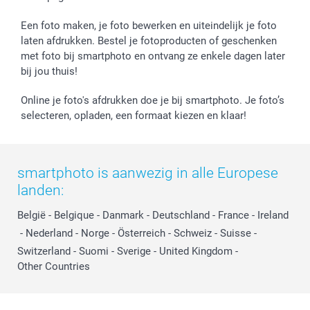
Geboorte
Cookiebeleid
Mijn orderstatus
Prijslijst
smartfriends
Een foto maken, je foto bewerken en uiteindelijk je foto
Jobs & Stages
laten afdrukken. Bestel je fotoproducten of geschenken
met foto bij smartphoto en ontvang ze enkele dagen later
Investor Relations
bij jou thuis!
Online je foto's afdrukken doe je bij smartphoto. Je foto’s
selecteren, opladen, een formaat kiezen en klaar!
smartphoto is aanwezig in alle Europese
landen:
België
-
Belgique
-
Danmark
-
Deutschland
-
France
-
Ireland
-
Nederland
-
Norge
-
Österreich
-
Schweiz
-
Suisse
-
Switzerland
-
Suomi
-
Sverige
-
United Kingdom
-
Other Countries