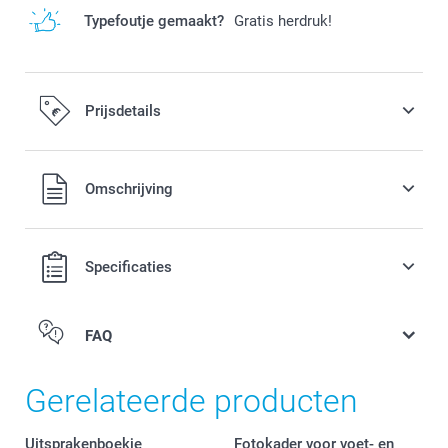
Typefoutje gemaakt?
Gratis herdruk!
Prijsdetails
Alle prijzen zijn in EURO (€) inclusief BTW en exclusief
Omschrijving
verzendkosten.
Specificaties
FAQ
Gerelateerde producten
Uitsprakenboekje
Fotokader voor voet- en