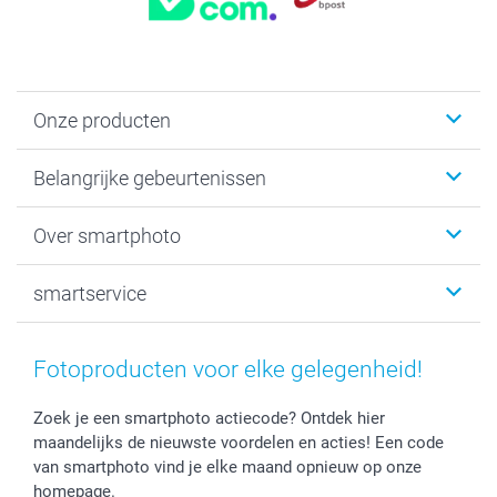
Onze producten
Kaartjes
Belangrijke gebeurtenissen
Fotogeschenken
Fotoboeken
Kerst
Over smartphoto
Fotoprints, Fotoposter & Fotoalbum met fotoprints
Baby
Canvas & Wanddecoratie
Huwelijk
Over smartphoto
smartservice
MyNameBook
Communie- en Lentefeest
Duurzaamheid
Smartphone cases
Geschenken voor haar
Sitemap
Contacteer ons
Stickers en Etiketten
Geschenken voor hem
Voorwaarden
smartgarantie
Fotoproducten voor elke gelegenheid!
Fotokaders, Decoratie en Snoepjes
Afstuderen
Herroepingsrecht
smartbonus
Fotokalenders & Fotoagenda's
Moederdag
Klachtenregeling
Betalingsmogelijkheden
Zoek je een smartphoto actiecode? Ontdek hier
maandelijks de nieuwste voordelen en acties! Een code
Vaderdag
Wettelijke garantie
Grote bestellingen
van smartphoto vind je elke maand opnieuw op onze
Verjaardag
Privacybeleid
Levering
homepage.