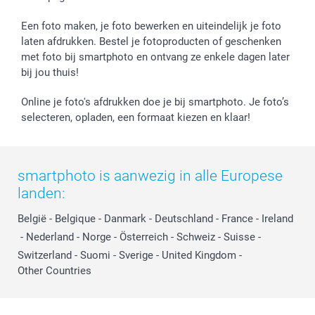
Geboorte
Cookiebeleid
Mijn orderstatus
Prijslijst
smartfriends
Een foto maken, je foto bewerken en uiteindelijk je foto
Jobs & Stages
laten afdrukken. Bestel je fotoproducten of geschenken
met foto bij smartphoto en ontvang ze enkele dagen later
Investor Relations
bij jou thuis!
Online je foto's afdrukken doe je bij smartphoto. Je foto’s
selecteren, opladen, een formaat kiezen en klaar!
smartphoto is aanwezig in alle Europese
landen:
België
-
Belgique
-
Danmark
-
Deutschland
-
France
-
Ireland
-
Nederland
-
Norge
-
Österreich
-
Schweiz
-
Suisse
-
Switzerland
-
Suomi
-
Sverige
-
United Kingdom
-
Other Countries