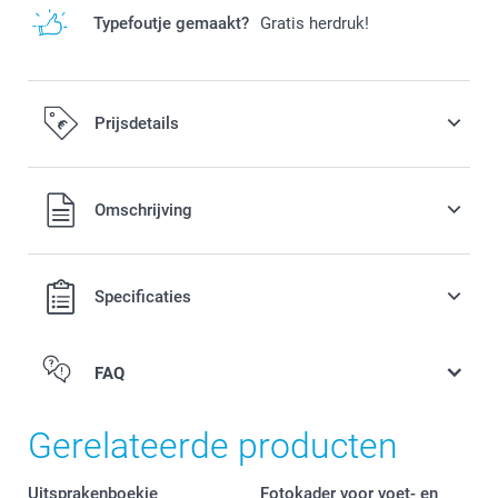
Typefoutje gemaakt?
Gratis herdruk!
Prijsdetails
Alle prijzen zijn in EURO (€) inclusief BTW en exclusief
Omschrijving
verzendkosten.
Specificaties
FAQ
Gerelateerde producten
Uitsprakenboekje
Fotokader voor voet- en