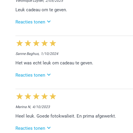
Veronique Luyten,
2/05/2025
Leuk cadeau om te geven.
Reacties tonen
6/05/2025
14:23
Dag Veronique,
Sanne Baghus,
1/10/2024
Bedankt voor jouw mooie review. Leuk dat we aan j
Het was echt leuk om cadeau te geven.
graag tot een volgende keer!
Vriendelijke groeten,
Reacties tonen
Chana @smartphoto
20/11/2024
15:33
Hoi Sanne,
Marina N,
4/10/2023
Wat leuk te vernemen dat jouw bestelling naar wens w
Heel leuk. Goede fotokwalieit. En prima afgewerkt.
keer van dienst te mogen zijn!
Vriendelijke groeten,
Reacties tonen