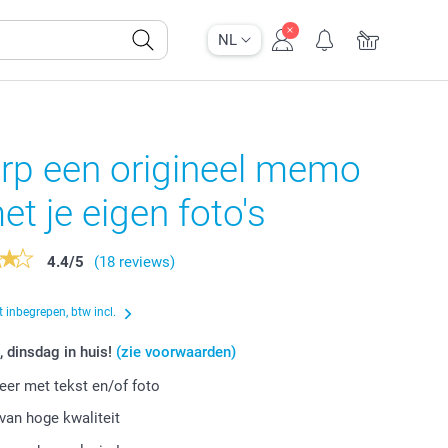
NL
rp een origineel memo
et je eigen foto's
4.4
/
5
(18 reviews)
 inbegrepen, btw incl.
, dinsdag in huis!
(zie voorwaarden)
eer met tekst en/of foto
van hoge kwaliteit