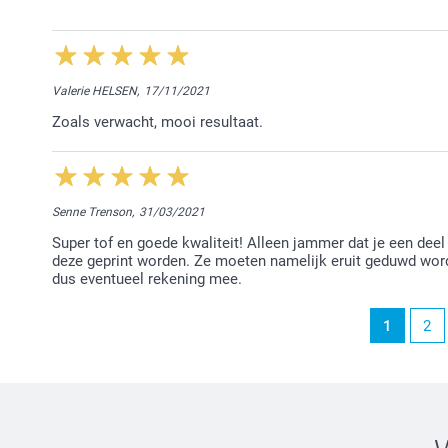
Chana @smartphoto
6/10/2023
11:53
Beste Marina,
Valerie HELSEN,
17/11/2021
Fijn om te horen dat je tevreden bent met het bestel
Zoals verwacht, mooi resultaat.
Hartelijke groet!
Nathalie @smartphoto
Senne Trenson,
31/03/2021
Super tof en goede kwaliteit! Alleen jammer dat je een deel
deze geprint worden. Ze moeten namelijk eruit geduwd worde
dus eventueel rekening mee.
1
2