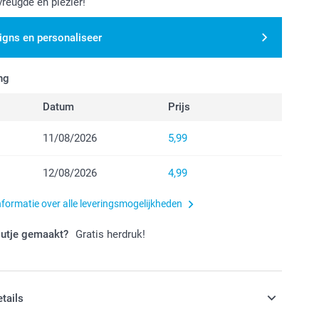
vreugde en plezier!
igns en personaliseer
ng
Datum
Prijs
11/08/2026
5,99
12/08/2026
4,99
nformatie over alle leveringsmogelijkheden
outje gemaakt?
Gratis herdruk!
etails