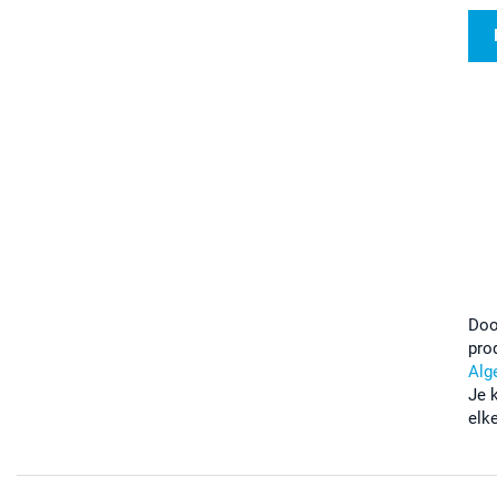
Doo
pro
Alg
Je 
elk