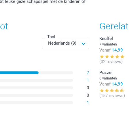
l dit leuke gezelschapsspel met de kinderen of
Alle prijzen zi
ot
Gerela
Taal
Knuffel
7 varianten
Vanaf
14,99
(32 reviews)
Puzzel
7
6 varianten
1
Vanaf
14,99
0
0
(157 reviews)
1