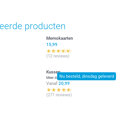
jn in EURO (€) inclusief BTW en exclusief verzendkosten.
teerde producten
Memokaarten
15,99
(12 reviews)
Kussen
Nu besteld, dinsdag geleverd
Meer dan 10 varianten
Vanaf
20,99
(271 reviews)