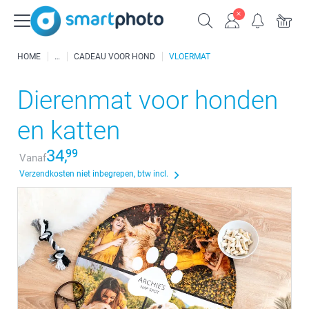
HOME
CADEAU VOOR HOND
VLOERMAT
Dierenmat voor honden
en katten
34,
99
Vanaf
Verzendkosten niet inbegrepen, btw incl.