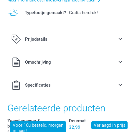
Typefoutje gemaakt?
Gratis herdruk!
Prijsdetails
Alle prijzen zijn in EURO (€) inclusief BTW en exclusief
Omschrijving
verzendkosten.
Specificaties
Gerelateerde producten
Zeepdispenser &
Deurmat
Voor 16u besteld, morgen
Verlaagd in prijs
badkamerset
32,99
in huis!
2 varianten