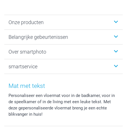
Onze producten
Kaartjes
Belangrijke gebeurtenissen
Fotogeschenken
Fotoboeken
Kerst
Over smartphoto
Fotoprints, Fotoposter & Fotoalbum met fotoprints
Baby
Canvas & Wanddecoratie
Huwelijk
Over smartphoto
smartservice
MyNameBook
Communie- en Lentefeest
Duurzaamheid
Smartphone cases
Geschenken voor haar
Sitemap
Contacteer ons
Stickers en Etiketten
Geschenken voor hem
Voorwaarden
smartgarantie
Mat met tekst
Fotokaders, Decoratie en Snoepjes
Afstuderen
Herroepingsrecht
smartbonus
Personaliseer een vloermat voor in de badkamer, voor in
Fotokalenders & Fotoagenda's
Moederdag
Klachtenregeling
Betalingsmogelijkheden
de speelkamer of in de living met een leuke tekst. Met
Vaderdag
Wettelijke garantie
Grote bestellingen
deze gepersonaliseerde vloermat breng je een echte
Verjaardag
Privacybeleid
Levering
blikvanger in huis!
Geboorte
Cookiebeleid
Mijn orderstatus