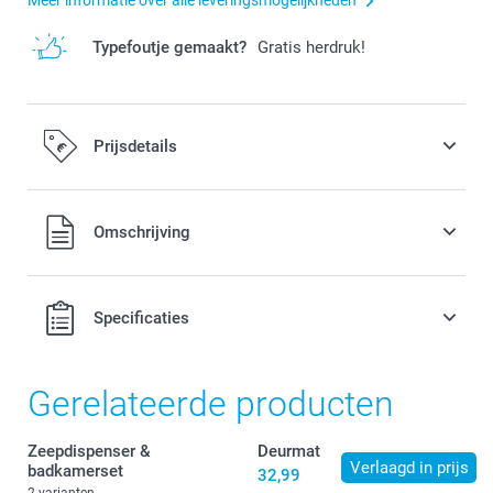
Typefoutje gemaakt?
Gratis herdruk!
Prijsdetails
Alle prijzen zijn in EURO (€) inclusief BTW en exclusief
Omschrijving
verzendkosten.
Specificaties
Gerelateerde producten
Zeepdispenser &
Deurmat
Verlaagd in prijs
badkamerset
32,99
2 varianten