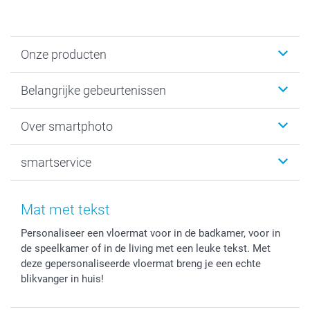
Onze producten
Kaartjes
Belangrijke gebeurtenissen
Fotogeschenken
Fotoboeken
Kerst
Over smartphoto
Fotoprints, Fotoposter & Fotoalbum met fotoprints
Baby
Canvas & Wanddecoratie
Huwelijk
Over smartphoto
smartservice
MyNameBook
Communie- en Lentefeest
Duurzaamheid
Smartphone cases
Geschenken voor haar
Sitemap
Contacteer ons
Stickers en Etiketten
Geschenken voor hem
Voorwaarden
smartgarantie
Mat met tekst
Fotokaders, Decoratie en Snoepjes
Afstuderen
Herroepingsrecht
smartbonus
Personaliseer een vloermat voor in de badkamer, voor in
Fotokalenders & Fotoagenda's
Moederdag
Klachtenregeling
Betalingsmogelijkheden
de speelkamer of in de living met een leuke tekst. Met
Vaderdag
Wettelijke garantie
Grote bestellingen
deze gepersonaliseerde vloermat breng je een echte
Verjaardag
Privacybeleid
Levering
blikvanger in huis!
Geboorte
Cookiebeleid
Mijn orderstatus