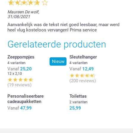
10:45
Dag Tanja,
Maureen De wolf,
31/08/2021
Bedankt voor jouw review. Je mag ons steeds
contacteren als je vragen of opmerkingen hebt over
Aanvankelijk was de tekst niet goed leesbaar, maar werd
jouw besteld product. Alle werkdagen zijn we
heel vlug kosteloos vervangen! Prima service
telefonisch bereikbaar op het nummer 09/365.99.00
van 9.00 tot 13.00 uur en uiteraard altijd per mail via
Gerelateerde producten
contact.nl@smartphoto.be. Je krijgt een
contactnummer als jouw mail goed is bezorgd en je
mag, normaal gezien, binnen de 2 werkdagen een
Zeeppompjes
Sleutelhanger
bericht terug verwachten. Ik hoor het graag van jou.
Nieuw
4 varianten
4 varianten
Vanaf
25,20
Vanaf
12,49
Vriendelijke groet!
12 x 2,10
Nathalie @smartphoto
(200 reviews)
(19 reviews)
Personaliseerbare
Toilettas
cadeaupakketten
2 varianten
Vanaf
47,99
25,99