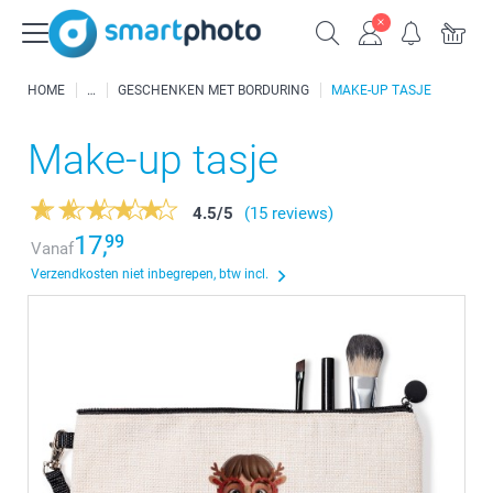
HOME
GESCHENKEN MET BORDURING
MAKE-UP TASJE
Make-up tasje
4.5
/
5
(15 reviews)
17,
99
Vanaf
Verzendkosten niet inbegrepen, btw incl.