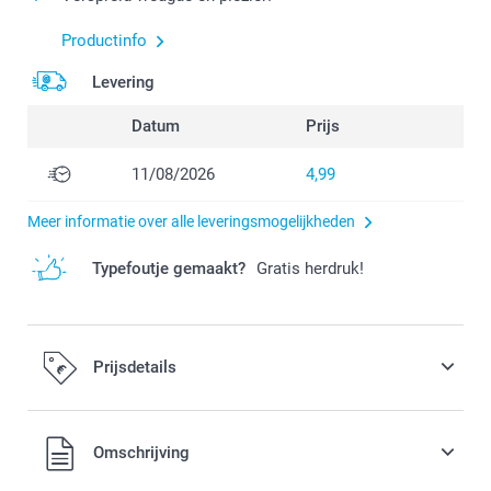
Productinfo
Levering
Datum
Prijs
11/08/2026
4,99
Meer informatie over alle leveringsmogelijkheden
Typefoutje gemaakt?
Gratis herdruk!
Prijsdetails
Alle prijzen zijn in EURO (€) inclusief BTW en exclusief
Omschrijving
verzendkosten.