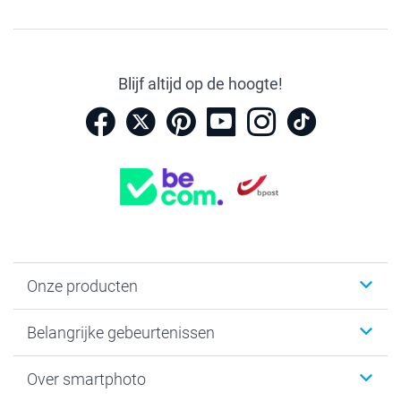
Blijf altijd op de hoogte!
Onze producten
Kaartjes
Belangrijke gebeurtenissen
Fotogeschenken
Fotoboeken
Kerst
Over smartphoto
Fotoprints, Fotoposter & Fotoalbum met fotoprints
Baby