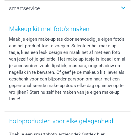
Canvas & Wanddecoratie
Huwelijk
Over smartphoto
smartservice
MyNameBook
Communie- en Lentefeest
Duurzaamheid
Smartphone cases
Geschenken voor haar
Sitemap
Contacteer ons
Stickers en Etiketten
Geschenken voor hem
Voorwaarden
smartgarantie
Makeup kit met foto's maken
Fotokaders, Decoratie en Snoepjes
Afstuderen
Herroepingsrecht
smartbonus
Maak je eigen make-up tas door eenvoudig je eigen foto's
Fotokalenders & Fotoagenda's
Moederdag
Klachtenregeling
Betalingsmogelijkheden
aan het product toe te voegen. Selecteer het make-up
Vaderdag
Wettelijke garantie
Grote bestellingen
tasje, kies een leuk design en maak het af met een foto
Verjaardag
Privacybeleid
Levering
van jezelf of je geliefde. Het make-up tasje is ideaal om al
Geboorte
Cookiebeleid
Mijn orderstatus
je accessoires zoals lipstick, mascara, oogschaduw en
nagellak in te bewaren. Of geef je de makeup kit liever als
Prijslijst
smartfriends
geschenk voor een bijzonder persoon om haar met een
Jobs & Stages
gepersonaliseerde make up doos elke dag opnieuw op te
Investor Relations
vrolijken? Start nu zelf het maken van je eigen make-up
tasje!
Fotoproducten voor elke gelegenheid!
Zoek je een smartphoto actiecode? Ontdek hier