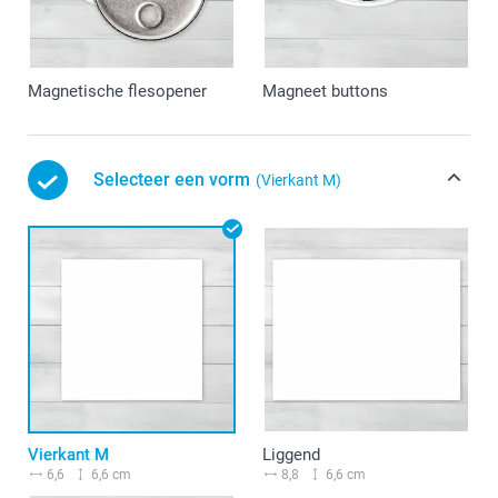
Magnetische flesopener
Magneet buttons
Selecteer een vorm
(Vierkant M)
Vierkant M
Liggend
6,6
6,6 cm
8,8
6,6 cm