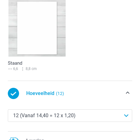
Staand
6,6
8,8 cm
Hoeveelheid
(12)