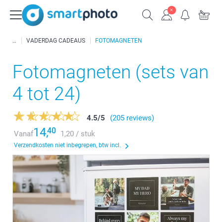
VADERDAG CADEAUS
FOTOMAGNETEN
Fotomagneten (sets van
4 tot 24)
4.5
/
5
(205 reviews)
14,
40
Vanaf
1,20 / stuk
Verzendkosten niet inbegrepen, btw incl.