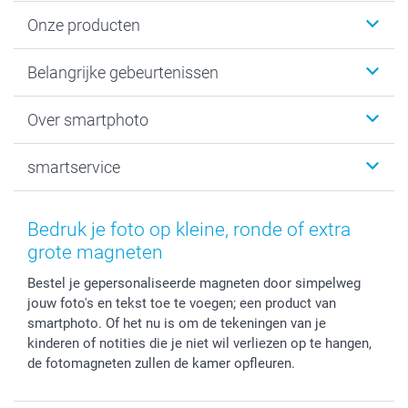
Onze producten
Kaartjes
Belangrijke gebeurtenissen
Fotogeschenken
Fotoboeken
Kerst
Over smartphoto
Fotoprints, Fotoposter & Fotoalbum met fotoprints
Baby
Canvas & Wanddecoratie
Huwelijk
Over smartphoto
smartservice
MyNameBook
Communie- en Lentefeest
Duurzaamheid
Smartphone cases
Geschenken voor haar
Sitemap
Contacteer ons
Stickers en Etiketten
Geschenken voor hem
Voorwaarden
smartgarantie
Bedruk je foto op kleine, ronde of extra
Fotokaders, Decoratie en Snoepjes
Afstuderen
Herroepingsrecht
smartbonus
grote magneten
Fotokalenders & Fotoagenda's
Moederdag
Klachtenregeling
Betalingsmogelijkheden
Bestel je gepersonaliseerde magneten door simpelweg
Vaderdag
Wettelijke garantie
Grote bestellingen
jouw foto's en tekst toe te voegen; een product van
Verjaardag
Privacybeleid
Levering
smartphoto. Of het nu is om de tekeningen van je
Geboorte
Cookiebeleid
Mijn orderstatus
kinderen of notities die je niet wil verliezen op te hangen,
Prijslijst
smartfriends
de fotomagneten zullen de kamer opfleuren.
Jobs & Stages