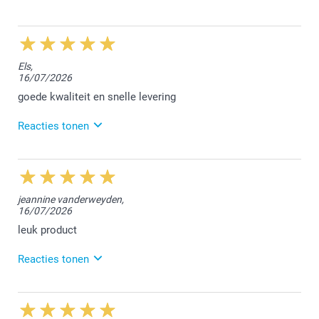
20/07/2026
15:39
Hallo Madina,
Els,
16/07/2026
Wat fijn om te lezen dat je dochter blij is met het
cadeautje. Ik wens je een zomer vol leuke
goede kwaliteit en snelle levering
fotomomenten toe.
Reacties tonen
Vriendelijke groet!
Nathalie @smartphoto
20/07/2026
15:34
Dag Els,
jeannine vanderweyden,
16/07/2026
Wat fijn om te lezen dat je tevreden bent over de
bestelde fotomagneten en de snelle levering. We
leuk product
vonden het fijn jouw bestelling te mogen afwerken.
Reacties tonen
Hartelijke groet!
Nathalie@smartphoto
16/07/2026
15:03