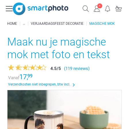
HOME
VERJAARDAGSFEEST DECORATIE
MAGISCHE MOK
Maak nu je magische
mok met foto en tekst
4.5
/
5
(119 reviews)
17,
99
Vanaf
Verzendkosten niet inbegrepen, btw incl.