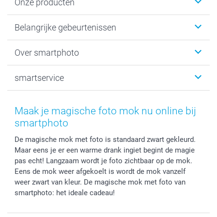
Onze producten
Kaartjes
Belangrijke gebeurtenissen
Fotogeschenken
Fotoboeken
Kerst
Over smartphoto
Fotoprints, Fotoposter & Fotoalbum met fotoprints
Baby
Canvas & Wanddecoratie
Huwelijk
Over smartphoto
smartservice
MyNameBook
Communie- en Lentefeest
Duurzaamheid
Smartphone cases
Geschenken voor haar
Sitemap
Contacteer ons
Stickers en Etiketten
Geschenken voor hem
Voorwaarden
smartgarantie
Maak je magische foto mok nu online bij
Fotokaders, Decoratie en Snoepjes
Afstuderen
Herroepingsrecht
smartbonus
smartphoto
Fotokalenders & Fotoagenda's
Moederdag
Klachtenregeling
Betalingsmogelijkheden
De magische mok met foto is standaard zwart gekleurd.
Vaderdag
Wettelijke garantie
Grote bestellingen
Maar eens je er een warme drank ingiet begint de magie
Verjaardag
Privacybeleid
Levering
pas echt! Langzaam wordt je foto zichtbaar op de mok.
Geboorte
Cookiebeleid
Mijn orderstatus
Eens de mok weer afgekoelt is wordt de mok vanzelf
Prijslijst
smartfriends
weer zwart van kleur. De magische mok met foto van
smartphoto: het ideale cadeau!
Jobs & Stages
Investor Relations