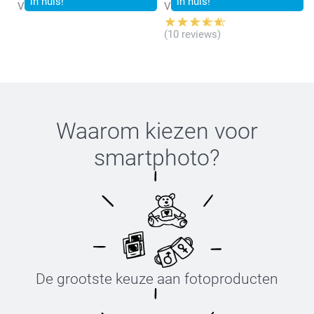
in huis!
in huis!
Vanaf
24,99
Vanaf
26,99
(10 reviews)
Waarom kiezen voor
smartphoto
?
De grootste keuze aan fotoproducten