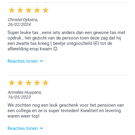
29/07/2024
14:27
Hoi L.,
Christel Dykstra,
26/02/2024
Wat leuk te vernemen dat jouw bestelling naar wens
was. We kijken er al naar uit jou een volgende keer
Super leuke tas , eens iets anders dan een gewone tas met
van dienst te mogen zijn!
opdruk , het gezicht van de persoon toen deze zag dat hij
een zwarte tas kreeg ( beetje ontgoocheld 🤣) tot de
Vriendelijke groeten,
afbeelding erop kwam 😊
Chana @smartphoto
Reacties tonen
27/02/2024
13:12
Beste Christel,
Annelies Huypens,
16/05/2023
Bedankt voor jouw leuke 5 sterren review :-) We
vonden het fijn jouw bestelling te mogen afwerken.
We zochten nog een leuk geschenk voor het pensioen van
een collega en ze is super tevreden! Kwaliteit en levering
Vriendelijke groet!
waren weer top!
Nathalie @smartphoto
Reacties tonen