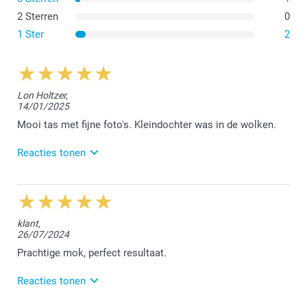
2 Sterren
0
1 Ster
2
Lon Holtzer,
14/01/2025
Mooi tas met fijne foto's. Kleindochter was in de wolken.
Reacties tonen
21/01/2025
12:14
Beste,
klant,
26/07/2024
Wat leuk om te horen dat je kleindochter in de
wolken is met jouw zelf gemaakte mok!
Prachtige mok, perfect resultaat.
Geniet er van!
Reacties tonen
Vriendelijke groet!
Nathalie @smartphoto