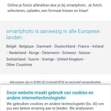
Online je foto's afdrukken doe je bij smartphoto. Je foto’s
selecteren, opladen, een formaat kiezen en klaar!
smartphoto is aanwezig in alle Europese
landen:
België
-
Belgique
-
Danmark
-
Deutschland
-
France
-
Ireland
-
Nederland
-
Norge
-
Österreich
-
Schweiz
-
Suisse
-
Switzerland
-
Suomi
-
Sverige
-
United Kingdom
-
Other Countries
Alle prijzen zijn in EURO (€) inclusief BTW en exclusief verzendkosten.
Deze website maakt gebruik van cookies en
andere internettechnologieën
© smartphoto group. Alle rechten voorbehouden
We gebruiken cookies en andere technologieën (bv. AI) om
smartphoto group NV.
Kwatrechtsteenweg 160, 9230 Wetteren, België
jou een betere ervaring aan te bieden. We analyseren
BTW-nummer BE 0405.706.755