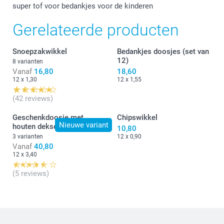
super tof voor bedankjes voor de kinderen
Gerelateerde producten
Snoepzakwikkel
Bedankjes doosjes (set van
12)
8 varianten
Vanaf
16,80
18,60
12 x 1,30
12 x 1,55
(42 reviews)
Geschenkdoosje met
Chipswikkel
Nieuwe variant
houten deksel
10,80
3 varianten
12 x 0,90
Vanaf
40,80
12 x 3,40
(5 reviews)