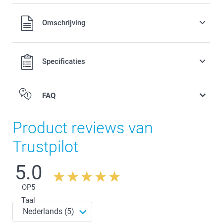
Alle prijzen zijn in EURO (€) inclusief BTW en exclusief
Omschrijving
verzendkosten.
Specificaties
FAQ
Product reviews van
Trustpilot
5.0
OP
5
Taal