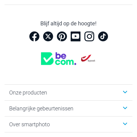
Blijf altijd op de hoogte!
Onze producten
Kaartjes
Belangrijke gebeurtenissen
Fotogeschenken
Fotoboeken
Kerst
Over smartphoto
Fotoprints, Fotoposter & Fotoalbum met fotoprints
Baby
Canvas & Wanddecoratie
Huwelijk
Over smartphoto