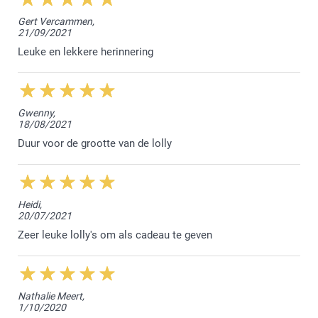
Beste Everlien,
Gert Vercammen,
21/09/2021
Bedankt dat wij jouw mooie creaties mogen
afwerken. Ik wens je een zomer vol leuke
Leuke en lekkere herinnering
fotomomenten toe samen met de kindjes.
Nog een fijne dag!
Nathalie @smartphoto
Gwenny,
18/08/2021
Duur voor de grootte van de lolly
Heidi,
20/07/2021
Zeer leuke lolly's om als cadeau te geven
Nathalie Meert,
1/10/2020