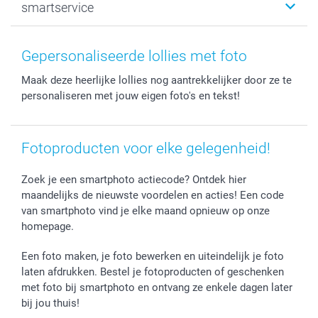
smartservice
MyNameBook
Communie- en Lentefeest
Duurzaamheid
Smartphone cases
Geschenken voor haar
Sitemap
Contacteer ons
Stickers en Etiketten
Geschenken voor hem
Voorwaarden
smartgarantie
Gepersonaliseerde lollies met foto
Fotokaders, Decoratie en Snoepjes
Afstuderen
Herroepingsrecht
smartbonus
Maak deze heerlijke lollies nog aantrekkelijker door ze te
Fotokalenders & Fotoagenda's
Moederdag
Klachtenregeling
Betalingsmogelijkheden
personaliseren met jouw eigen foto's en tekst!
Vaderdag
Wettelijke garantie
Grote bestellingen
Verjaardag
Privacybeleid
Levering
Geboorte
Cookiebeleid
Mijn orderstatus
Fotoproducten voor elke gelegenheid!
Prijslijst
smartfriends
Jobs & Stages
Zoek je een smartphoto actiecode? Ontdek hier
maandelijks de nieuwste voordelen en acties! Een code
Investor Relations
van smartphoto vind je elke maand opnieuw op onze
homepage.
Een foto maken, je foto bewerken en uiteindelijk je foto
laten afdrukken. Bestel je fotoproducten of geschenken
met foto bij smartphoto en ontvang ze enkele dagen later
bij jou thuis!