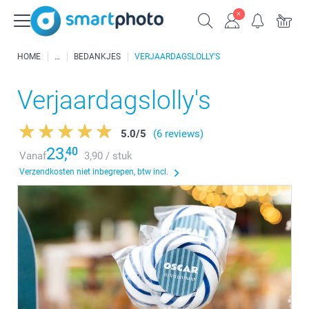
HOME
BEDANKJES
VERJAARDAGSLOLLY'S
Verjaardagslolly's
5.0
/
5
(6 reviews)
23,
40
Vanaf
3,90 / stuk
Verzendkosten niet inbegrepen, btw incl.