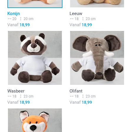
Konijn
Leeuw
20
20 cm
18
23 cm
Vanaf
18,99
Vanaf
18,99
Wasbeer
Olifant
18
23 cm
18
23 cm
Vanaf
18,99
Vanaf
18,99