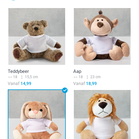
Teddybeer
Aap
18
15,5 cm
18
23 cm
Vanaf
14,99
Vanaf
18,99