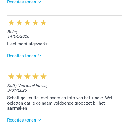
Reacties tonen
28/05/2026
12:58
Beste An,
Babs,
14/04/2026
Bedankt voor jouw leuke feedback, hier zijn we heel
erg blij mee :-) We vonden het fijn jouw bestelling te
Heel mooi afgewerkt
mogen afwerken.
Reacties tonen
Hartelijke groet!
Nathalie @smartphoto
5/05/2026
14:00
Hallo Babs,
Katty Van kerckhoven,
3/01/2025
Heel leuk om te lezen dat je blij bent met de
bestelde gepersonaliseerde knuffel. We kijken ernaar
Schattige knuffel met naam en foto van het kindje. Wel
uit om jou in de toekomst opnieuw te mogen
opletten dat je de naam voldoende groot zet bij het
verwelkomen.
aanmaken
Hartelijke groet!
Reacties tonen
Nathalie @smartphoto