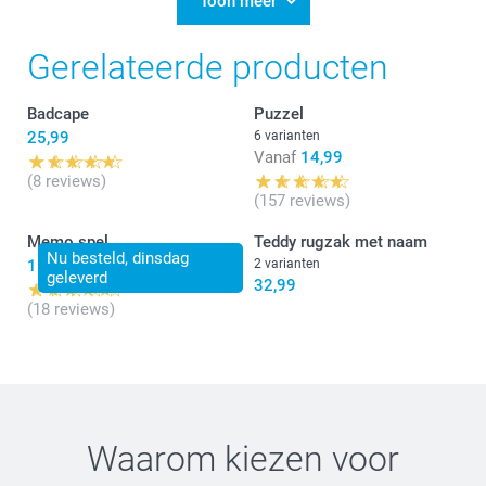
Toon meer
Chana @smartphoto
Fijn te lezen dat je tevreden bent over de bestelde
Gerelateerde producten
knuffel. Leuk dat ik aan jouw bestelling mocht
meewerken. Bedankt voor jouw mooie review.
Badcape
Puzzel
Fijn weekend!
25,99
6 varianten
Nathalie @smartphoto
Vanaf
14,99
(8 reviews)
(157 reviews)
Memo spel
Teddy rugzak met naam
Nu besteld, dinsdag
15,99
2 varianten
geleverd
32,99
(18 reviews)
Waarom kiezen voor