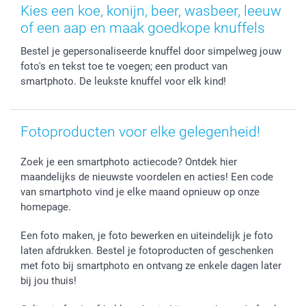
Stickers en Etiketten
Geschenken voor hem
Voorwaarden
smartgarantie
Kies een koe, konijn, beer, wasbeer, leeuw
Fotokaders, Decoratie en Snoepjes
Afstuderen
Herroepingsrecht
smartbonus
of een aap en maak goedkope knuffels
Fotokalenders & Fotoagenda's
Moederdag
Klachtenregeling
Betalingsmogelijkheden
Bestel je gepersonaliseerde knuffel door simpelweg jouw
Vaderdag
Wettelijke garantie
Grote bestellingen
foto's en tekst toe te voegen; een product van
Verjaardag
Privacybeleid
Levering
smartphoto. De leukste knuffel voor elk kind!
Geboorte
Cookiebeleid
Mijn orderstatus
Prijslijst
smartfriends
Jobs & Stages
Fotoproducten voor elke gelegenheid!
Investor Relations
Zoek je een smartphoto actiecode? Ontdek hier
maandelijks de nieuwste voordelen en acties! Een code
van smartphoto vind je elke maand opnieuw op onze
homepage.
Een foto maken, je foto bewerken en uiteindelijk je foto
laten afdrukken. Bestel je fotoproducten of geschenken
met foto bij smartphoto en ontvang ze enkele dagen later
bij jou thuis!