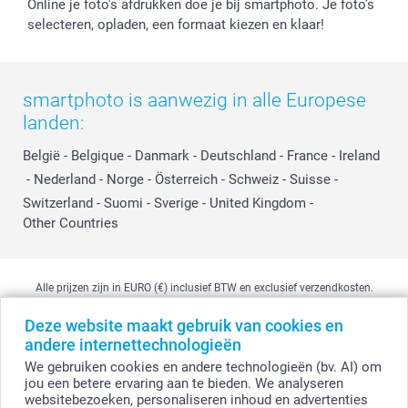
Online je foto's afdrukken doe je bij smartphoto. Je foto’s
selecteren, opladen, een formaat kiezen en klaar!
smartphoto is aanwezig in alle Europese
landen:
België
-
Belgique
-
Danmark
-
Deutschland
-
France
-
Ireland
-
Nederland
-
Norge
-
Österreich
-
Schweiz
-
Suisse
-
Switzerland
-
Suomi
-
Sverige
-
United Kingdom
-
Other Countries
Alle prijzen zijn in EURO (€) inclusief BTW en exclusief verzendkosten.
Deze website maakt gebruik van cookies en
andere internettechnologieën
© smartphoto group. Alle rechten voorbehouden
We gebruiken cookies en andere technologieën (bv. AI) om
smartphoto group NV.
Kwatrechtsteenweg 160, 9230 Wetteren, België
jou een betere ervaring aan te bieden. We analyseren
BTW-nummer BE 0405.706.755
websitebezoeken, personaliseren inhoud en advertenties
Ondernemingsnummer 0405.706.755.