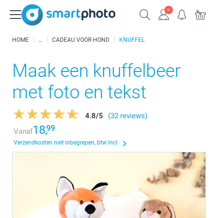
HOME
CADEAU VOOR HOND
KNUFFEL
Maak een knuffelbeer
met foto en tekst
4.8
/
5
(32 reviews)
18,
99
Vanaf
Verzendkosten niet inbegrepen, btw incl.