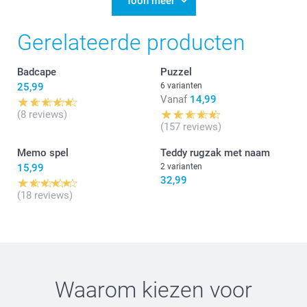
Toon meer
Chana @smartphoto
Fijn te lezen dat je tevreden bent over de bestelde
Gerelateerde producten
knuffel. Leuk dat ik aan jouw bestelling mocht
meewerken. Bedankt voor jouw mooie review.
Badcape
Puzzel
Fijn weekend!
25,99
6 varianten
Nathalie @smartphoto
Vanaf
14,99
(8 reviews)
(157 reviews)
Memo spel
Teddy rugzak met naam
15,99
2 varianten
32,99
(18 reviews)
Waarom kiezen voor