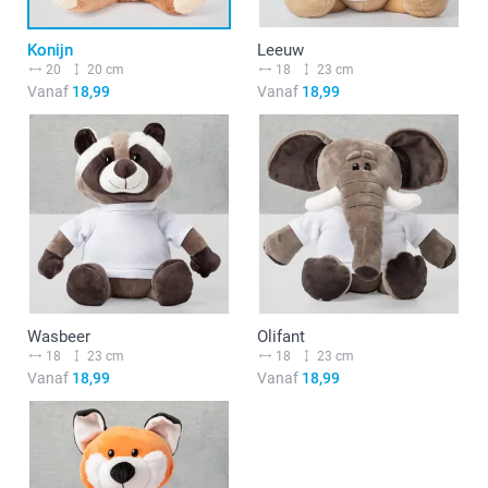
Konijn
Leeuw
20
20 cm
18
23 cm
Vanaf
18,99
Vanaf
18,99
Wasbeer
Olifant
18
23 cm
18
23 cm
Vanaf
18,99
Vanaf
18,99