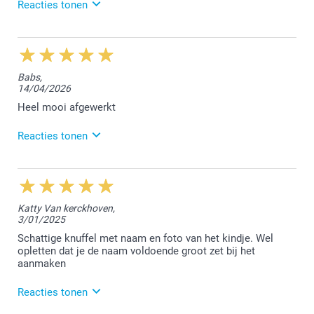
Reacties tonen
28/05/2026
12:58
Beste An,
Babs,
14/04/2026
Bedankt voor jouw leuke feedback, hier zijn we heel
erg blij mee :-) We vonden het fijn jouw bestelling te
Heel mooi afgewerkt
mogen afwerken.
Reacties tonen
Hartelijke groet!
Nathalie @smartphoto
5/05/2026
14:00
Hallo Babs,
Katty Van kerckhoven,
3/01/2025
Heel leuk om te lezen dat je blij bent met de
bestelde gepersonaliseerde knuffel. We kijken ernaar
Schattige knuffel met naam en foto van het kindje. Wel
uit om jou in de toekomst opnieuw te mogen
opletten dat je de naam voldoende groot zet bij het
verwelkomen.
aanmaken
Hartelijke groet!
Reacties tonen
Nathalie @smartphoto