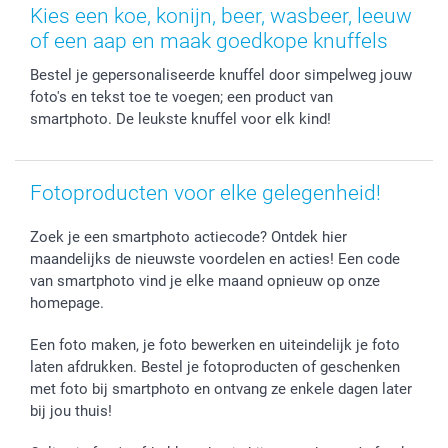
Stickers en Etiketten
Geschenken voor hem
Voorwaarden
smartgarantie
Kies een koe, konijn, beer, wasbeer, leeuw
Fotokaders, Decoratie en Snoepjes
Afstuderen
Herroepingsrecht
smartbonus
of een aap en maak goedkope knuffels
Fotokalenders & Fotoagenda's
Moederdag
Klachtenregeling
Betalingsmogelijkheden
Bestel je gepersonaliseerde knuffel door simpelweg jouw
Vaderdag
Wettelijke garantie
Grote bestellingen
foto's en tekst toe te voegen; een product van
Verjaardag
Privacybeleid
Levering
smartphoto. De leukste knuffel voor elk kind!
Geboorte
Cookiebeleid
Mijn orderstatus
Prijslijst
smartfriends
Jobs & Stages
Fotoproducten voor elke gelegenheid!
Investor Relations
Zoek je een smartphoto actiecode? Ontdek hier
maandelijks de nieuwste voordelen en acties! Een code
van smartphoto vind je elke maand opnieuw op onze
homepage.
Een foto maken, je foto bewerken en uiteindelijk je foto
laten afdrukken. Bestel je fotoproducten of geschenken
met foto bij smartphoto en ontvang ze enkele dagen later
bij jou thuis!