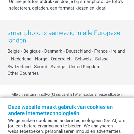
Online je foto's afdrukken doe je bij smartphoto. Je foto’s
selecteren, opladen, een formaat kiezen en klaar!
smartphoto is aanwezig in alle Europese
landen:
België
-
Belgique
-
Danmark
-
Deutschland
-
France
-
Ireland
-
Nederland
-
Norge
-
Österreich
-
Schweiz
-
Suisse
-
Switzerland
-
Suomi
-
Sverige
-
United Kingdom
-
Other Countries
Alle prijzen zijn in EURO (€) inclusief BTW en exclusief verzendkosten.
Deze website maakt gebruik van cookies en
andere internettechnologieën
© smartphoto group. Alle rechten voorbehouden
We gebruiken cookies en andere technologieën (bv. AI) om
smartphoto group NV.
Kwatrechtsteenweg 160, 9230 Wetteren, België
jou een betere ervaring aan te bieden. We analyseren
BTW-nummer BE 0405.706.755
websitebezoeken, personaliseren inhoud en advertenties
Ondernemingsnummer 0405.706.755.