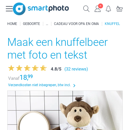
HOME
GEBOORTE
CADEAU VOOR OPA EN OMA
KNUFFEL
Maak een knuffelbeer
met foto en tekst
4.8
/
5
(32 reviews)
18,
99
Vanaf
Verzendkosten niet inbegrepen, btw incl.