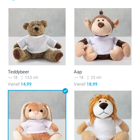
Teddybeer
Aap
18
15,5 cm
18
23 cm
Vanaf
14,99
Vanaf
18,99