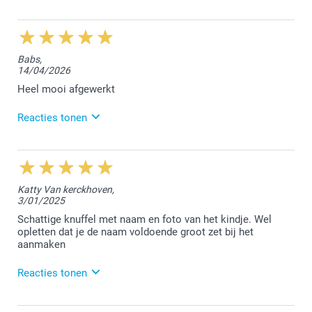
28/05/2026
12:58
Beste An,
Babs,
14/04/2026
Bedankt voor jouw leuke feedback, hier zijn we heel
erg blij mee :-) We vonden het fijn jouw bestelling te
Heel mooi afgewerkt
mogen afwerken.
Reacties tonen
Hartelijke groet!
Nathalie @smartphoto
5/05/2026
14:00
Hallo Babs,
Katty Van kerckhoven,
3/01/2025
Heel leuk om te lezen dat je blij bent met de
bestelde gepersonaliseerde knuffel. We kijken ernaar
Schattige knuffel met naam en foto van het kindje. Wel
uit om jou in de toekomst opnieuw te mogen
opletten dat je de naam voldoende groot zet bij het
verwelkomen.
aanmaken
Hartelijke groet!
Reacties tonen
Nathalie @smartphoto
8/01/2025