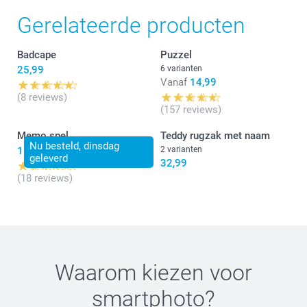
Chana @smartphoto
Fijn te lezen dat je tevreden bent over de bestelde
Gerelateerde producten
knuffel. Leuk dat ik aan jouw bestelling mocht
meewerken. Bedankt voor jouw mooie review.
Badcape
Puzzel
Fijn weekend!
25,99
6 varianten
Nathalie @smartphoto
Vanaf
14,99
(8 reviews)
(157 reviews)
Memo spel
Teddy rugzak met naam
Nu besteld, dinsdag
15,99
2 varianten
geleverd
32,99
(18 reviews)
Waarom kiezen voor
smartphoto
?