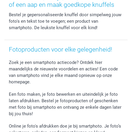
Fotokaders, Decoratie en Snoepjes
Afstuderen
Herroepingsrecht
smartbonus
of een aap en maak goedkope knuffels
Fotokalenders & Fotoagenda's
Moederdag
Klachtenregeling
Betalingsmogelijkheden
Bestel je gepersonaliseerde knuffel door simpelweg jouw
Vaderdag
Wettelijke garantie
Grote bestellingen
foto's en tekst toe te voegen; een product van
Verjaardag
Privacybeleid
Levering
smartphoto. De leukste knuffel voor elk kind!
Geboorte
Cookiebeleid
Mijn orderstatus
Prijslijst
smartfriends
Jobs & Stages
Fotoproducten voor elke gelegenheid!
Investor Relations
Zoek je een smartphoto actiecode? Ontdek hier
maandelijks de nieuwste voordelen en acties! Een code
van smartphoto vind je elke maand opnieuw op onze
homepage.
Een foto maken, je foto bewerken en uiteindelijk je foto
laten afdrukken. Bestel je fotoproducten of geschenken
met foto bij smartphoto en ontvang ze enkele dagen later
bij jou thuis!
Online je foto's afdrukken doe je bij smartphoto. Je foto’s