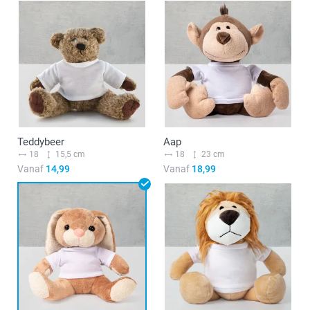
Teddybeer
Aap
18
15,5 cm
18
23 cm
Vanaf
14,99
Vanaf
18,99