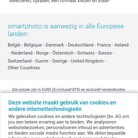
selecteren, opladen, een formaat kiezen en klaar!
smartphoto is aanwezig in alle Europese
landen:
België
-
Belgique
-
Danmark
-
Deutschland
-
France
-
Ireland
-
Nederland
-
Norge
-
Österreich
-
Schweiz
-
Suisse
-
Switzerland
-
Suomi
-
Sverige
-
United Kingdom
-
Other Countries
Alle prijzen zijn in EURO (€) inclusief BTW en exclusief verzendkosten.
Deze website maakt gebruik van cookies en
andere internettechnologieën
© smartphoto group. Alle rechten voorbehouden
We gebruiken cookies en andere technologieën (bv. AI) om
smartphoto group NV.
Kwatrechtsteenweg 160, 9230 Wetteren, België
jou een betere ervaring aan te bieden. We analyseren
BTW-nummer BE 0405.706.755
websitebezoeken, personaliseren inhoud en advertenties
Ondernemingsnummer 0405.706.755.
en bieden sociale media functies aan. We delen bepaalde
Bankgegevens: IBAN BE71 2850 2711 5569 - BIC: GEBABEBB