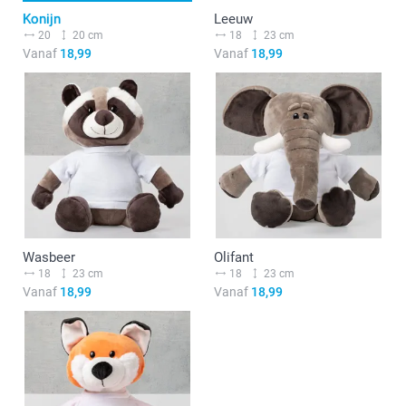
Konijn
Leeuw
20
20 cm
18
23 cm
Vanaf
18,99
Vanaf
18,99
Wasbeer
Olifant
18
23 cm
18
23 cm
Vanaf
18,99
Vanaf
18,99