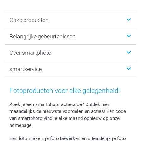
Onze producten
Kaartjes
Belangrijke gebeurtenissen
Fotogeschenken
Fotoboeken
Kerst
Over smartphoto
Fotoprints, Fotoposter & Fotoalbum met fotoprints
Baby
Canvas & Wanddecoratie
Huwelijk
Over smartphoto
smartservice
MyNameBook
Communie- en Lentefeest
Duurzaamheid
Smartphone cases
Geschenken voor haar
Sitemap
Contacteer ons
Stickers en Etiketten
Geschenken voor hem
Voorwaarden
smartgarantie
Fotoproducten voor elke gelegenheid!
Fotokaders, Decoratie en Snoepjes
Afstuderen
Herroepingsrecht
smartbonus
Fotokalenders & Fotoagenda's
Moederdag
Klachtenregeling
Betalingsmogelijkheden
Zoek je een smartphoto actiecode? Ontdek hier
maandelijks de nieuwste voordelen en acties! Een code
Vaderdag
Wettelijke garantie
Grote bestellingen
van smartphoto vind je elke maand opnieuw op onze
Verjaardag
Privacybeleid
Levering
homepage.
Geboorte
Cookiebeleid
Mijn orderstatus
Prijslijst
smartfriends
Een foto maken, je foto bewerken en uiteindelijk je foto