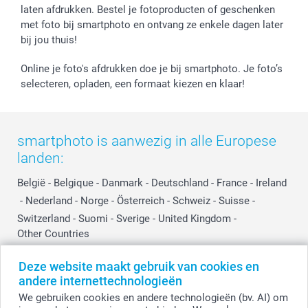
Jobs & Stages
laten afdrukken. Bestel je fotoproducten of geschenken
met foto bij smartphoto en ontvang ze enkele dagen later
Investor Relations
bij jou thuis!
Online je foto's afdrukken doe je bij smartphoto. Je foto’s
selecteren, opladen, een formaat kiezen en klaar!
smartphoto is aanwezig in alle Europese
landen:
België
-
Belgique
-
Danmark
-
Deutschland
-
France
-
Ireland
-
Nederland
-
Norge
-
Österreich
-
Schweiz
-
Suisse
-
Switzerland
-
Suomi
-
Sverige
-
United Kingdom
-
Other Countries
Deze website maakt gebruik van cookies en
andere internettechnologieën
Alle prijzen zijn in EURO (€) inclusief BTW en exclusief verzendkosten.
We gebruiken cookies en andere technologieën (bv. AI) om