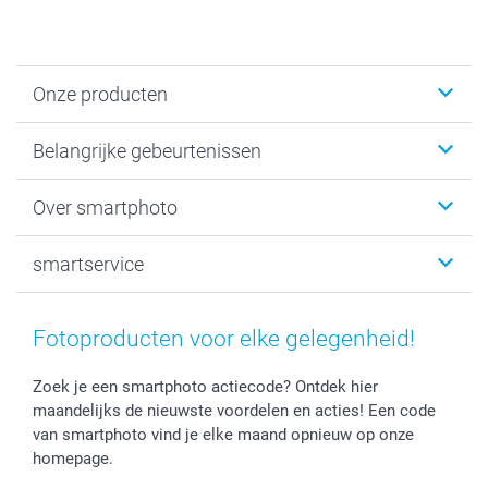
Onze producten
Kaartjes
Belangrijke gebeurtenissen
Fotogeschenken
Fotoboeken
Kerst
Over smartphoto
Fotoprints, Fotoposter & Fotoalbum met fotoprints
Baby
Canvas & Wanddecoratie
Huwelijk
Over smartphoto
smartservice
MyNameBook
Communie- en Lentefeest
Duurzaamheid
Smartphone cases
Geschenken voor haar
Sitemap
Contacteer ons
Stickers en Etiketten
Geschenken voor hem
Voorwaarden
smartgarantie
Fotoproducten voor elke gelegenheid!
Fotokaders, Decoratie en Snoepjes
Afstuderen
Herroepingsrecht
smartbonus
Fotokalenders & Fotoagenda's
Moederdag
Klachtenregeling
Betalingsmogelijkheden
Zoek je een smartphoto actiecode? Ontdek hier
maandelijks de nieuwste voordelen en acties! Een code
Vaderdag
Wettelijke garantie
Grote bestellingen
van smartphoto vind je elke maand opnieuw op onze
Verjaardag
Privacybeleid
Levering
homepage.
Geboorte
Cookiebeleid
Mijn orderstatus