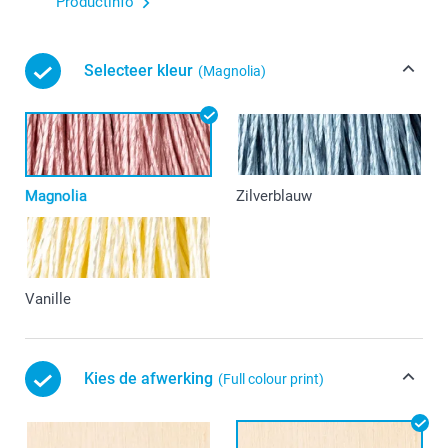
Productinfo
Selecteer kleur
(Magnolia)
Magnolia
Zilverblauw
Vanille
Kies de afwerking
(Full colour print)