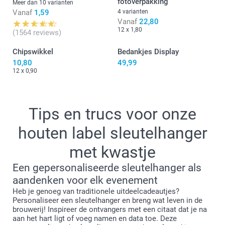
fotoverpakking
Meer dan 10 varianten
Vanaf
1,59
4 varianten
Vanaf
22,80
12 x 1,80
(1564 reviews)
Chipswikkel
Bedankjes Display
10,80
49,99
12 x 0,90
Tips en trucs voor onze
houten label sleutelhanger
met kwastje
Een gepersonaliseerde sleutelhanger als
aandenken voor elk evenement
Heb je genoeg van traditionele uitdeelcadeautjes?
Personaliseer een sleutelhanger en breng wat leven in de
brouwerij! Inspireer de ontvangers met een citaat dat je na
aan het hart ligt of voeg namen en data toe. Deze