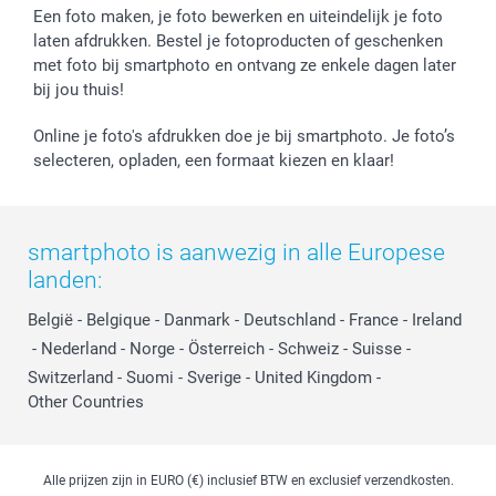
Prijslijst
smartfriends
Een foto maken, je foto bewerken en uiteindelijk je foto
Jobs & Stages
laten afdrukken. Bestel je fotoproducten of geschenken
met foto bij smartphoto en ontvang ze enkele dagen later
Investor Relations
bij jou thuis!
Online je foto's afdrukken doe je bij smartphoto. Je foto’s
selecteren, opladen, een formaat kiezen en klaar!
smartphoto is aanwezig in alle Europese
landen:
België
-
Belgique
-
Danmark
-
Deutschland
-
France
-
Ireland
-
Nederland
-
Norge
-
Österreich
-
Schweiz
-
Suisse
-
Switzerland
-
Suomi
-
Sverige
-
United Kingdom
-
Other Countries
Alle prijzen zijn in EURO (€) inclusief BTW en exclusief verzendkosten.