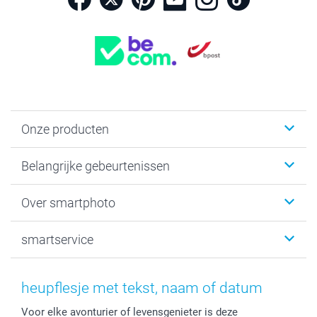
Onze producten
Kaartjes
Belangrijke gebeurtenissen
Fotogeschenken
Fotoboeken
Kerst
Over smartphoto
Fotoprints, Fotoposter & Fotoalbum met fotoprints
Baby
Canvas & Wanddecoratie
Huwelijk
Over smartphoto
smartservice
MyNameBook
Communie- en Lentefeest
Duurzaamheid
Smartphone cases
Geschenken voor haar
Sitemap
Contacteer ons
Stickers en Etiketten
Geschenken voor hem
Voorwaarden
smartgarantie
heupflesje met tekst, naam of datum
Fotokaders, Decoratie en Snoepjes
Afstuderen
Herroepingsrecht
smartbonus
Voor elke avonturier of levensgenieter is deze