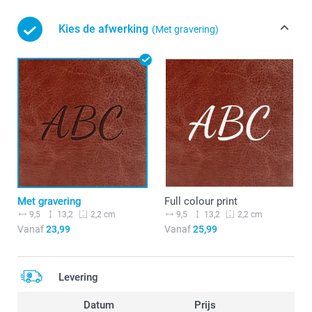
Kies de afwerking
(Met gravering)
Met gravering
Full colour print
9,5
13,2
9,5
13,2
2,2 cm
2,2 cm
Vanaf
23,99
Vanaf
25,99
Levering
Datum
Prijs