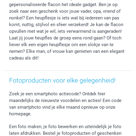
Fotokalenders & Fotoagenda's
Moederdag
Klachtenregeling
Betalingsmogelijkheden
gepersonaliseerde flacon het ideale gadget. Ben je op
Vaderdag
Wettelijke garantie
Grote bestellingen
zoek naar een geschenk voor jouw vader, opa, vriend of
Verjaardag
Privacybeleid
Levering
nonkel? Een heupflesje is iets wat bij iedereen van pas
Geboorte
Cookiebeleid
Mijn orderstatus
komt, nuttig, stijlvol en sfeer verzekerd! Je kan de flacon
opvullen met wat je wil, iets verwarmend is aangeraden!
Prijslijst
smartfriends
Laat jij jouw heupfles de groep eens rond gaan? Of toch
Jobs & Stages
liever elk een eigen heupflesje om een slokje van te
Investor Relations
nemen? Elke man, of vrouw kan genieten van een elegant
cadeau als dit!
Fotoproducten voor elke gelegenheid!
Zoek je een smartphoto actiecode? Ontdek hier
maandelijks de nieuwste voordelen en acties! Een code
van smartphoto vind je elke maand opnieuw op onze
homepage.
Een foto maken, je foto bewerken en uiteindelijk je foto
laten afdrukken. Bestel je fotoproducten of geschenken