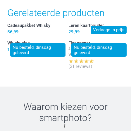
Gerelateerde producten
Cadeaupakket Whisky
Leren kaarthouder
Verlaagd in prijs
56,99
29,99
Whiskyglas
Flesopener
Nu besteld, dinsdag
Nu besteld, dinsdag
14,99
4 varianten
geleverd
geleverd
Vanaf
14,99
(21 reviews)
Waarom kiezen voor
smartphoto
?