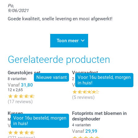
Po,
9/06/2021
Goede kwaliteit, snelle levering en mooi afgewerkt!
Toon meer
Gerelateerde producten
Geurstokjes set
Voorraadpot
Nieuwe variant
Voor 16u besteld, morgen
8 varianten
2 varianten
in huis!
Vanaf
31,80
Vanaf
27,99
12 x 2,65
(5 reviews)
(17 reviews)
Kussen
Fotoprints met bloemen in
Voor 16u besteld, morgen
designhouder
Meer dan 10 varianten
in huis!
Vanaf
20,99
4 varianten
Vanaf
29,99
(271 reviews)