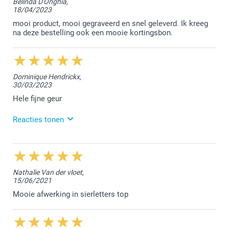
Belinda D'Onghia,
18/04/2023
Hartelijk dank voor jouw bestelling bij smartphoto.
Jij bent een TOP klant!
mooi product, mooi gegraveerd en snel geleverd. Ik kreeg
Tot een volgende keer!
na deze bestelling ook een mooie kortingsbon.
Nathalie @smartphoto
Dominique Hendrickx,
30/03/2023
Hele fijne geur
Reacties tonen
31/03/2023
14:15
Beste Dominique,
Nathalie Van der vloet,
15/06/2021
Leuk om te lezen dat je de geur van de parfum fijn
vindt waarmee je de flesjes van de geurstokjes kan
Mooie afwerking in sierletters top
opvullen. Geniet er nog van.
Hartelijke groet!
Nathalie @smartphoto