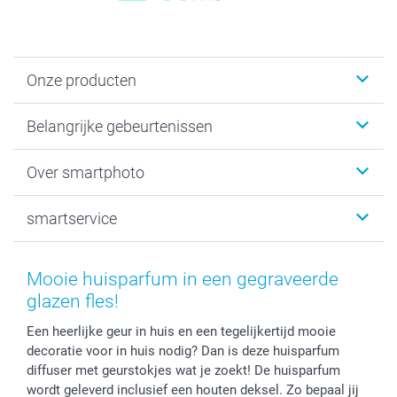
Onze producten
Kaartjes
Belangrijke gebeurtenissen
Fotogeschenken
Fotoboeken
Kerst
Over smartphoto
Fotoprints, Fotoposter & Fotoalbum met fotoprints
Baby
Canvas & Wanddecoratie
Huwelijk
Over smartphoto
smartservice
MyNameBook
Communie- en Lentefeest
Duurzaamheid
Smartphone cases
Geschenken voor haar
Sitemap
Contacteer ons
Stickers en Etiketten
Geschenken voor hem
Voorwaarden
smartgarantie
Mooie huisparfum in een gegraveerde
Fotokaders, Decoratie en Snoepjes
Afstuderen
Herroepingsrecht
smartbonus
glazen fles!
Fotokalenders & Fotoagenda's
Moederdag
Klachtenregeling
Betalingsmogelijkheden
Een heerlijke geur in huis en een tegelijkertijd mooie
Vaderdag
Wettelijke garantie
Grote bestellingen
decoratie voor in huis nodig? Dan is deze huisparfum
Verjaardag
Privacybeleid
Levering
diffuser met geurstokjes wat je zoekt! De huisparfum
Geboorte
Cookiebeleid
Mijn orderstatus
wordt geleverd inclusief een houten deksel. Zo bepaal jij