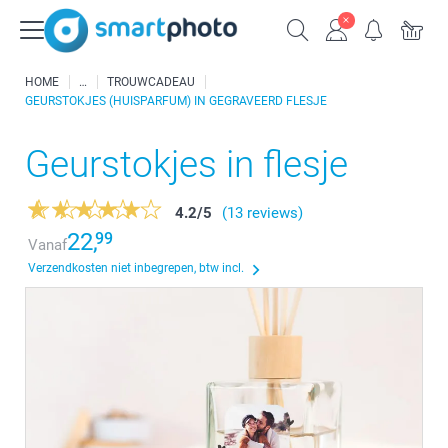
HOME
TROUWCADEAU
GEURSTOKJES (HUISPARFUM) IN GEGRAVEERD FLESJE
Geurstokjes in flesje
4.2
/
5
(13 reviews)
22,
99
Vanaf
Verzendkosten niet inbegrepen, btw incl.