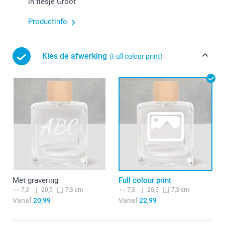
in flesje Groot
Productinfo
Kies de afwerking
(Full colour print)
Met gravering
Full colour print
7,3
20,5
7,3
20,5
7,3 cm
7,3 cm
Vanaf
20,99
Vanaf
22,99