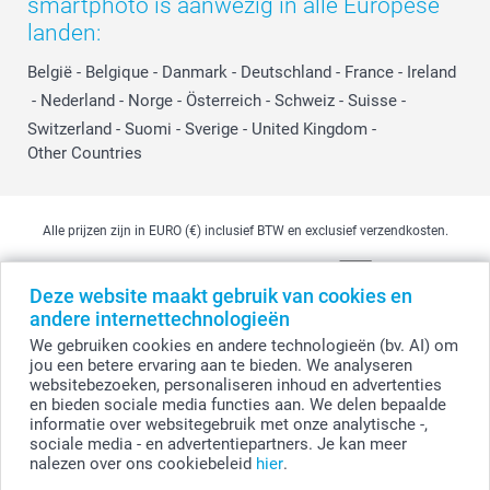
smartphoto is aanwezig in alle Europese
landen:
België
-
Belgique
-
Danmark
-
Deutschland
-
France
-
Ireland
-
Nederland
-
Norge
-
Österreich
-
Schweiz
-
Suisse
-
Switzerland
-
Suomi
-
Sverige
-
United Kingdom
-
Other Countries
Alle prijzen zijn in EURO (€) inclusief BTW en exclusief verzendkosten.
Deze website maakt gebruik van cookies en
© smartphoto group. Alle rechten voorbehouden
andere internettechnologieën
smartphoto group NV.
Kwatrechtsteenweg 160, 9230 Wetteren, België
We gebruiken cookies en andere technologieën (bv. AI) om
BTW-nummer BE 0405.706.755
jou een betere ervaring aan te bieden. We analyseren
Ondernemingsnummer 0405.706.755.
websitebezoeken, personaliseren inhoud en advertenties
Bankgegevens: IBAN BE71 2850 2711 5569 - BIC: GEBABEBB
en bieden sociale media functies aan. We delen bepaalde
informatie over websitegebruik met onze analytische -,
sociale media - en advertentiepartners. Je kan meer
nalezen over ons cookiebeleid
hier
.
Personaliseer je Geurstokjes - full colour print