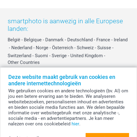
smartphoto is aanwezig in alle Europese
landen:
België
-
Belgique
-
Danmark
-
Deutschland
-
France
-
Ireland
-
Nederland
-
Norge
-
Österreich
-
Schweiz
-
Suisse
-
Switzerland
-
Suomi
-
Sverige
-
United Kingdom
-
Other Countries
Deze website maakt gebruik van cookies en
andere internettechnologieën
Alle prijzen zijn in EURO (€) inclusief BTW en exclusief verzendkosten.
We gebruiken cookies en andere technologieën (bv. AI) om
jou een betere ervaring aan te bieden. We analyseren
websitebezoeken, personaliseren inhoud en advertenties
en bieden sociale media functies aan. We delen bepaalde
© smartphoto group. Alle rechten voorbehouden
smartphoto group NV.
informatie over websitegebruik met onze analytische -,
Kwatrechtsteenweg 160, 9230 Wetteren, België
sociale media - en advertentiepartners. Je kan meer
BTW-nummer BE 0405.706.755
nalezen over ons cookiebeleid
hier
.
Ondernemingsnummer 0405.706.755.
Bankgegevens: IBAN BE71 2850 2711 5569 - BIC: GEBABEBB