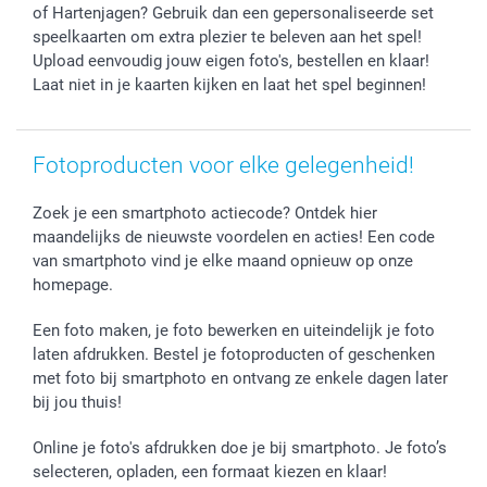
Geboorte
Cookiebeleid
Mijn orderstatus
of Hartenjagen? Gebruik dan een gepersonaliseerde set
speelkaarten om extra plezier te beleven aan het spel!
Prijslijst
smartfriends
Upload eenvoudig jouw eigen foto's, bestellen en klaar!
Jobs & Stages
Laat niet in je kaarten kijken en laat het spel beginnen!
Investor Relations
Fotoproducten voor elke gelegenheid!
Zoek je een smartphoto actiecode? Ontdek hier
maandelijks de nieuwste voordelen en acties! Een code
van smartphoto vind je elke maand opnieuw op onze
homepage.
Een foto maken, je foto bewerken en uiteindelijk je foto
laten afdrukken. Bestel je fotoproducten of geschenken
met foto bij smartphoto en ontvang ze enkele dagen later
bij jou thuis!
Online je foto's afdrukken doe je bij smartphoto. Je foto’s
selecteren, opladen, een formaat kiezen en klaar!