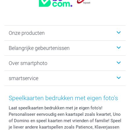
Onze producten
Kaartjes
Belangrijke gebeurtenissen
Fotogeschenken
Fotoboeken
Kerst
Over smartphoto
Fotoprints, Fotoposter & Fotoalbum met fotoprints
Baby
Canvas & Wanddecoratie
Huwelijk
Over smartphoto
smartservice
MyNameBook
Communie- en Lentefeest
Duurzaamheid
Smartphone cases
Geschenken voor haar
Sitemap
Contacteer ons
Stickers en Etiketten
Geschenken voor hem
Voorwaarden
smartgarantie
Speelkaarten bedrukken met eigen foto's
Fotokaders, Decoratie en Snoepjes
Afstuderen
Herroepingsrecht
smartbonus
Laat speelkaarten bedrukken met je eigen foto's!
Fotokalenders & Fotoagenda's
Moederdag
Klachtenregeling
Betalingsmogelijkheden
Personaliseer eenvoudig een kaartspel zoals kwartet, Uno
Vaderdag
Wettelijke garantie
Grote bestellingen
of Domino en speel kaarten met vrienden of familie! Speel
Verjaardag
Privacybeleid
Levering
je liever andere kaartspellen zoals Patience, Klaverjassen