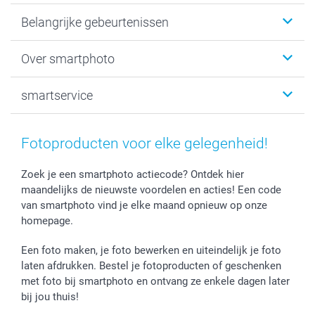
Kaartjes
Belangrijke gebeurtenissen
Fotogeschenken
Fotoboeken
Kerst
Over smartphoto
Fotoprints, Fotoposter & Fotoalbum met fotoprints
Baby
Canvas & Wanddecoratie
Huwelijk
Over smartphoto
smartservice
MyNameBook
Communie- en Lentefeest
Duurzaamheid
Smartphone cases
Geschenken voor haar
Sitemap
Contacteer ons
Stickers en Etiketten
Geschenken voor hem
Voorwaarden
smartgarantie
Fotoproducten voor elke gelegenheid!
Fotokaders, Decoratie en Snoepjes
Afstuderen
Herroepingsrecht
smartbonus
Fotokalenders & Fotoagenda's
Moederdag
Klachtenregeling
Betalingsmogelijkheden
Zoek je een smartphoto actiecode? Ontdek hier
maandelijks de nieuwste voordelen en acties! Een code
Vaderdag
Wettelijke garantie
Grote bestellingen
van smartphoto vind je elke maand opnieuw op onze
Verjaardag
Privacybeleid
Levering
homepage.
Geboorte
Cookiebeleid
Mijn orderstatus
Prijslijst
smartfriends
Een foto maken, je foto bewerken en uiteindelijk je foto
Jobs & Stages
laten afdrukken. Bestel je fotoproducten of geschenken
met foto bij smartphoto en ontvang ze enkele dagen later
Investor Relations
bij jou thuis!