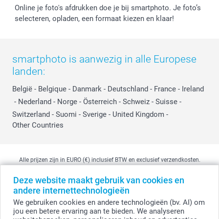
Online je foto's afdrukken doe je bij smartphoto. Je foto’s
selecteren, opladen, een formaat kiezen en klaar!
smartphoto is aanwezig in alle Europese
landen:
België
-
Belgique
-
Danmark
-
Deutschland
-
France
-
Ireland
-
Nederland
-
Norge
-
Österreich
-
Schweiz
-
Suisse
-
Switzerland
-
Suomi
-
Sverige
-
United Kingdom
-
Other Countries
Alle prijzen zijn in EURO (€) inclusief BTW en exclusief verzendkosten.
Deze website maakt gebruik van cookies en
andere internettechnologieën
© smartphoto group. Alle rechten voorbehouden
We gebruiken cookies en andere technologieën (bv. AI) om
smartphoto group NV.
Kwatrechtsteenweg 160, 9230 Wetteren, België
jou een betere ervaring aan te bieden. We analyseren
BTW-nummer BE 0405.706.755