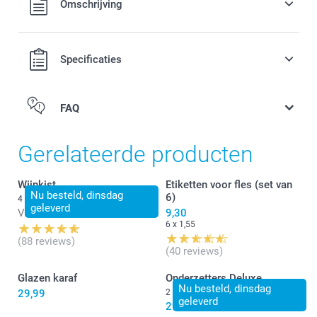
Omschrijving
verzendkosten.
Specificaties
FAQ
Gerelateerde producten
Wijnkist
Etiketten voor fles (set van
Nu besteld, dinsdag
6)
4 varianten
geleverd
Vanaf
13,99
9,30
6 x 1,55
(88 reviews)
(40 reviews)
Glazen karaf
Onderzetters Deluxe
Nu besteld, dinsdag
29,99
2 varianten
geleverd
29,99