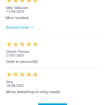
Hey Guy,
Mevr. Meeusen,
17/04/2024
Bedankt voor de 5 sterren die je ons geeft. Geniet
van de mooie herinneringen!
Mooi resultaat
Hartelijke groeten en beste wensen,
Reacties tonen
Chana @smartphoto
18/04/2024
15:24
14:52
graag gedaan en dankuwel, Chana
Hallo Annemie,
Christa Thomas,
27/01/2023
Bedankt voor jouw positieve feedback. We vonden
het fijn jouw bestelling te mogen afwerken.
Uniek en persoonlijk
Hartelijke groet!
Nathalie @smartphoto
Sara,
18/08/2022
Mooie bedrukking en veilig verpakt