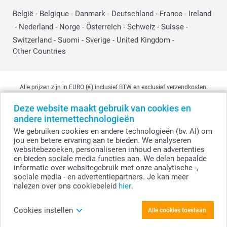
België
-
Belgique
-
Danmark
-
Deutschland
-
France
-
Ireland
-
Nederland
-
Norge
-
Österreich
-
Schweiz
-
Suisse
-
Switzerland
-
Suomi
-
Sverige
-
United Kingdom
-
Other Countries
Alle prijzen zijn in EURO (€) inclusief BTW en exclusief verzendkosten.
Deze website maakt gebruik van cookies en
andere internettechnologieën
© smartphoto group. Alle rechten voorbehouden
We gebruiken cookies en andere technologieën (bv. AI) om
smartphoto group NV.
Kwatrechtsteenweg 160, 9230 Wetteren, België
jou een betere ervaring aan te bieden. We analyseren
BTW-nummer BE 0405.706.755
websitebezoeken, personaliseren inhoud en advertenties
Ondernemingsnummer 0405.706.755.
en bieden sociale media functies aan. We delen bepaalde
Bankgegevens: IBAN BE71 2850 2711 5569 - BIC: GEBABEBB
informatie over websitegebruik met onze analytische -,
sociale media - en advertentiepartners. Je kan meer
nalezen over ons cookiebeleid
hier
.
Personaliseer je Theeglas
Cookies instellen
Alle cookies toestaan