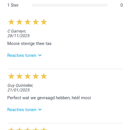
1 Ster
0
C Garreyn,
28/11/2025
Mooie stevige thee tas
Reacties tonen
30/12/2025
10:41
Beste Catherine,
Guy Quintelier,
21/01/2025
Het doet ons plezier te lezen dat je blij bent met de
bestelde thee tas. Bedankt voor jouw review en tot
Perfect wat we gevraagd hebben, héél mooi
een volgende keer!
Reacties tonen
Nathalie @smartphoto
22/01/2025
15:00