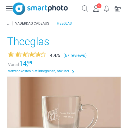
VADERDAG CADEAUS
THEEGLAS
Theeglas
4.4
/
5
(67 reviews)
14,
99
Vanaf
Verzendkosten niet inbegrepen, btw incl.