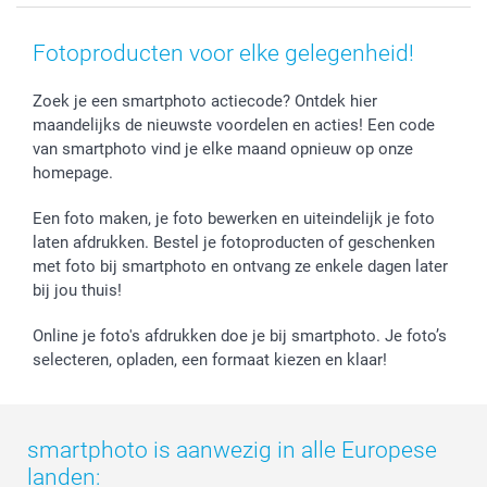
Smartphone cases
Geschenken voor haar
Sitemap
Contacteer ons
Stickers en Etiketten
Geschenken voor hem
Voorwaarden
smartgarantie
Fotoproducten voor elke gelegenheid!
Fotokaders, Decoratie en Snoepjes
Afstuderen
Herroepingsrecht
smartbonus
Fotokalenders & Fotoagenda's
Moederdag
Klachtenregeling
Betalingsmogelijkheden
Zoek je een smartphoto actiecode? Ontdek hier
maandelijks de nieuwste voordelen en acties! Een code
Vaderdag
Wettelijke garantie
Grote bestellingen
van smartphoto vind je elke maand opnieuw op onze
Verjaardag
Privacybeleid
Levering
homepage.
Geboorte
Cookiebeleid
Mijn orderstatus
Prijslijst
smartfriends
Een foto maken, je foto bewerken en uiteindelijk je foto
Jobs & Stages
laten afdrukken. Bestel je fotoproducten of geschenken
met foto bij smartphoto en ontvang ze enkele dagen later
Investor Relations
bij jou thuis!
Online je foto's afdrukken doe je bij smartphoto. Je foto’s
selecteren, opladen, een formaat kiezen en klaar!
smartphoto is aanwezig in alle Europese
landen: