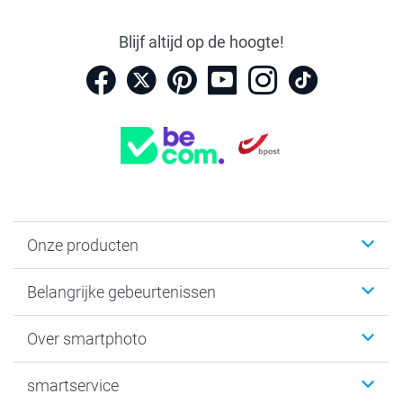
Blijf altijd op de hoogte!
Onze producten
Kaartjes
Belangrijke gebeurtenissen
Fotogeschenken
Fotoboeken
Kerst
Over smartphoto
Fotoprints, Fotoposter & Fotoalbum met fotoprints
Baby
Canvas & Wanddecoratie
Huwelijk
Over smartphoto
smartservice
MyNameBook
Communie- en Lentefeest
Duurzaamheid